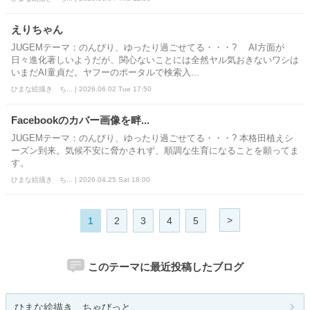
えりちゃん
JUGEMテーマ：のんびり、ゆったり過ごせてる・・・? AI方面が
日々進化著しいようだが、関心ないことには全然ヤル気おきないワシは
いまだAI童貞だ。ヤフーのポータルで検索入...
ひまな絵描き ち... | 2026.06.02 Tue 17:50
Facebookのカバー画像を畔...
JUGEMテーマ：のんびり、ゆったり過ごせてる・・・? 本格田植えシ
ーズン到来。気候不安に脅かされず、順調な生育になることを願ってま
す。
ひまな絵描き ち... | 2026.04.25 Sat 18:00
>
1
2
3
4
5
このテーマに最近投稿したブログ
ひまな絵描き ちゃびっと