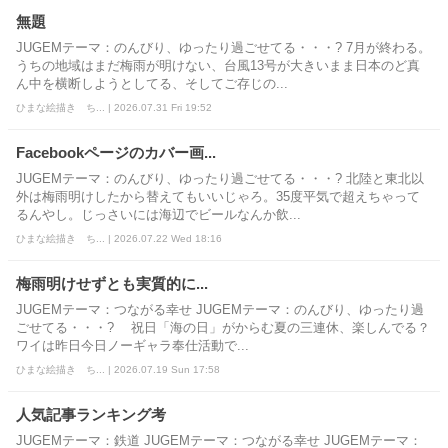
無題
JUGEMテーマ：のんびり、ゆったり過ごせてる・・・? 7月が終わる。
うちの地域はまだ梅雨が明けない、台風13号が大きいまま日本のど真
ん中を横断しようとしてる、そしてご存じの...
ひまな絵描き ち... | 2026.07.31 Fri 19:52
Facebookページのカバー画...
JUGEMテーマ：のんびり、ゆったり過ごせてる・・・? 北陸と東北以
外は梅雨明けしたから替えてもいいじゃろ。35度平気で超えちゃって
るんやし。じっさいには海辺でビールなんか飲...
ひまな絵描き ち... | 2026.07.22 Wed 18:16
梅雨明けせずとも実質的に...
JUGEMテーマ：つながる幸せ JUGEMテーマ：のんびり、ゆったり過
ごせてる・・・? 祝日「海の日」がからむ夏の三連休、楽しんでる？
ワイは昨日今日ノーギャラ奉仕活動で...
ひまな絵描き ち... | 2026.07.19 Sun 17:58
人気記事ランキング考
JUGEMテーマ：鉄道 JUGEMテーマ：つながる幸せ JUGEMテーマ：