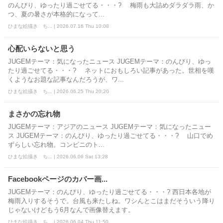
のんびり、ゆったり過ごせてる・・・? 梅雨も大詰めダラダラ雨、か
つ、夏の暑さが本格的になって...
ひまな絵描き ち... | 2026.07.16 Thu 10:08
心配いらないと思う
JUGEMテーマ：気になったニュース JUGEMテーマ：のんびり、ゆっ
たり過ごせてる・・・? ネットにおもしろい記事があった。世相を嘆
くようなお題な記事なんだろうが、ワ...
ひまな絵描き ち... | 2026.06.25 Thu 20:20
まさかの忘れ物
JUGEMテーマ：アジアのニュース JUGEMテーマ：気になったニュー
ス JUGEMテーマ：のんびり、ゆったり過ごせてる・・・? 山口でめ
ずらしい忘れ物。コンビニのト...
ひまな絵描き ち... | 2026.06.06 Sat 13:28
Facebookページのカバー画...
JUGEMテーマ：のんびり、ゆったり過ごせてる・・・? 西日本各地が
梅雨入りするそうで。台風も来たしね。ワシんとこはまだそういう降り
じゃないけどもう6月なんで画像替えます。
ひまな絵描き ち... | 2026.06.04 Thu 11:50