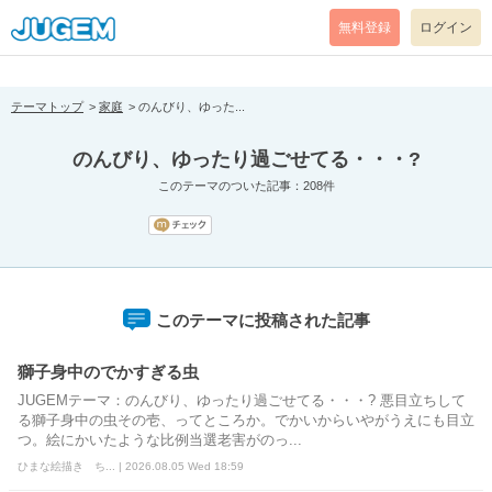
[pear_error: message="Success" code=0 mode=return level=notice
prefix="" info=""]
無料登録
ログイン
テーマトップ
家庭
のんびり、ゆった...
のんびり、ゆったり過ごせてる・・・?
このテーマのついた記事：208件
このテーマに投稿された記事
獅子身中のでかすぎる虫
JUGEMテーマ：のんびり、ゆったり過ごせてる・・・? 悪目立ちして
る獅子身中の虫その壱、ってところか。でかいからいやがうえにも目立
つ。絵にかいたような比例当選老害がのっ...
ひまな絵描き ち... | 2026.08.05 Wed 18:59