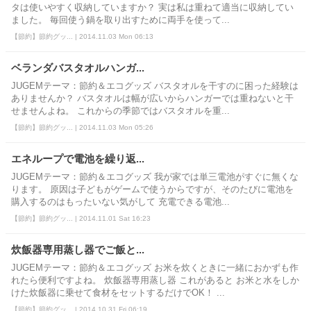
タは使いやすく収納していますか？ 実は私は重ねて適当に収納してい
ました。 毎回使う鍋を取り出すために両手を使って...
【節約】節約グッ... | 2014.11.03 Mon 06:13
ベランダバスタオルハンガ...
JUGEMテーマ：節約＆エコグッズ バスタオルを干すのに困った経験は
ありませんか？ バスタオルは幅が広いからハンガーでは重ねないと干
せませんよね。 これからの季節ではバスタオルを重...
【節約】節約グッ... | 2014.11.03 Mon 05:26
エネループで電池を繰り返...
JUGEMテーマ：節約＆エコグッズ 我が家では単三電池がすぐに無くな
ります。 原因は子どもがゲームで使うからですが、そのたびに電池を
購入するのはもったいない気がして 充電できる電池...
【節約】節約グッ... | 2014.11.01 Sat 16:23
炊飯器専用蒸し器でご飯と...
JUGEMテーマ：節約＆エコグッズ お米を炊くときに一緒におかずも作
れたら便利ですよね。 炊飯器専用蒸し器 これがあると お米と水をしか
けた炊飯器に乗せて食材をセットするだけでOK！ ...
【節約】節約グッ... | 2014.10.31 Fri 06:19