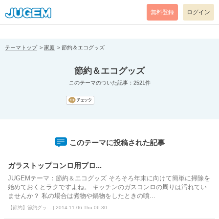
[pear_error: message="Success" code=0 mode=return level=notice
prefix="" info=""]
無料登録
ログイン
テーマトップ
家庭
節約＆エコグッズ
節約＆エコグッズ
このテーマのついた記事：2521件
このテーマに投稿された記事
ガラストップコンロ用プロ...
JUGEMテーマ：節約＆エコグッズ そろそろ年末に向けて簡単に掃除を
始めておくとラクですよね。 キッチンのガスコンロの周りは汚れてい
ませんか？ 私の場合は煮物や鍋物をしたときの噴...
【節約】節約グッ... | 2014.11.06 Thu 06:30