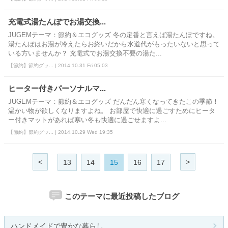
充電式湯たんぽでお湯交換...
JUGEMテーマ：節約＆エコグッズ 冬の定番と言えば湯たんぽですね。
湯たんぽはお湯が冷えたらお終いだから水道代がもったいないと思って
いる方いませんか？ 充電式でお湯交換不要の湯た...
【節約】節約グッ... | 2014.10.31 Fri 05:03
ヒーター付きパーソナルマ...
JUGEMテーマ：節約＆エコグッズ だんだん寒くなってきたこの季節！
温かい物が欲しくなりますよね。 お部屋で快適に過ごすためにヒータ
ー付きマットがあれば寒い冬も快適に過ごせますよ...
【節約】節約グッ... | 2014.10.29 Wed 19:35
<
>
13
14
15
16
17
このテーマに最近投稿したブログ
ハンドメイドで豊かな暮らし