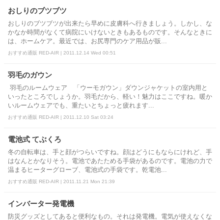
おしりのブツブツ
おしりのブツブツが出来たら早めに皮膚科へ行きましょう。しかし、な
かなか時間がなくて病院にいけないときもあるものです。そんなときに
は、ホームケア。最近では、お尻専門のケア用品が販...
おすすめ通販 RED-AIR | 2011.12.14 Wed 00:51
羽毛のガウン
羽毛のルームウェア 「ウーモガウン」ダウンジャケットの室内用と
いったところでしょうか。羽毛だから、軽い！魅力はここですね。暖か
いルームウェアでも、重たいとちょっと疲れます...
おすすめ通販 RED-AIR | 2011.12.10 Sat 03:24
電池式 てぶくろ
冬の自転車は、手と顔がつらいですね。顔はどうにもならにけれど、手
はなんとかなりそう。電池であたためる手袋があるのです。電池の力で
温まるヒーターグローブ、電池式の手袋です。乾電池...
おすすめ通販 RED-AIR | 2011.11.21 Mon 21:39
インバーター発電機
防災グッズとしてあると便利なもの。それは発電機。電気が使えなくな