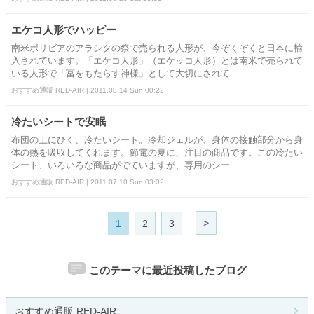
エケコ人形でハッピー
南米ボリビアのアラシタの祭で売られる人形が、今ぞくぞくと日本に輸
入されています。「エケコ人形」（エケッコ人形）とは南米で売られて
いる人形で「冨をもたらす神様」として大切にされて...
おすすめ通販 RED-AIR | 2011.08.14 Sun 00:22
冷たいシートで安眠
布団の上にひく、冷たいシート。冷却ジェルが、身体の接触部分から身
体の熱を吸収してくれます。節電の夏に、注目の商品です。この冷たい
シート、いろいろな商品がでていますが、専用のシー...
おすすめ通販 RED-AIR | 2011.07.10 Sun 03:02
>
1
2
3
このテーマに最近投稿したブログ
おすすめ通販 RED-AIR