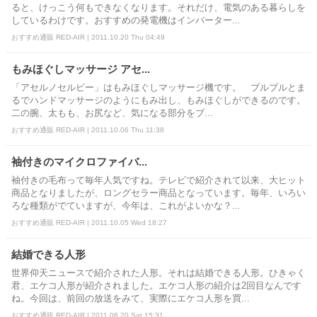
ると、けっこう何もできなくなります。それだけ、電気のある暮らしを
しているわけです。おすすめの発電機はインバーター...
おすすめ通販 RED-AIR | 2011.10.20 Thu 04:49
もみほぐしマッサージ アセ...
「アセルノセルビー」はもみほぐしマッサージ機です。 ブルブルとま
るでハンドマッサージのようにもみ出し、もみほぐしができるのです。
二の腕、太もも、お尻など、気になる部分をブ...
おすすめ通販 RED-AIR | 2011.10.06 Thu 11:38
袖付きのマイクロファイバ...
袖付きの毛布って毎年人気ですね。テレビで紹介されて以来、大ヒット
商品となりましたが、ロングセラー商品となっています。毎年、いろい
ろな種類がでていますが、今年は、これがよいかな？...
おすすめ通販 RED-AIR | 2011.10.05 Wed 18:27
結婚できる人形
世界仰天ニュースで紹介された人形。それは結婚できる人形。ひきゃく
君、エケコ人形が紹介されました。エケコ人形の紹介は2回目なんです
ね。今回は、前回の放送をみて、実際にエケコ人形を買...
おすすめ通販 RED-AIR | 2011.08.20 Sat 15:31