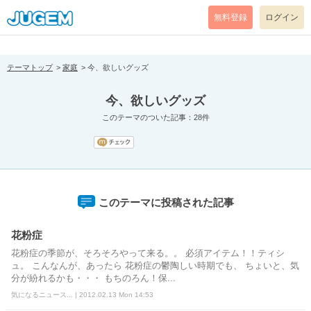
[pear_error: message="Success" code=0 mode=return level=notice
prefix="" info=""]
無料登録
ログイン
テーマトップ
家庭
今、欲しいグッズ
今、欲しいグッズ
このテーマのついた記事：28件
このテーマに投稿された記事
花粉症
花粉症の季節が、そろそろやって来る。。 必須アイテム！！ティシ
ュ。 こんなんが、あったら 花粉症の鬱陶しい時期でも、 ちょいと、気
分が紛れるかも・・・ もちのろん！保...
気になるニュース... | 2012.02.13 Mon 14:53