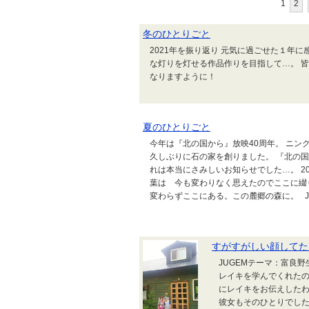
1
2
冬のひとりごと
2021年を振り返り 元気に過ごせた１年に
な灯りを灯せる作品作りを目指して…。 
なりますように！
夏のひとりごと
今年は『北の国から』放映40周年。 ニ
久しぶりに石の家を創りました。 『北の
れは本当にさみしいお知らせでした…。 
葉は 今も変わりなく思えたのでここに綴
変わらずここにある。この麓郷の森に。 J
すがすがしい顔してた
JUGEMテーマ：富良
レイキを学んでくれたの
にレイキをお伝えしたわ
彼女もそのひとりでした