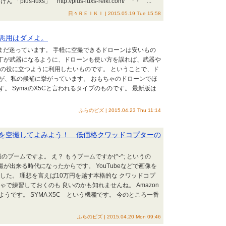
s-luxs」 http://plus-luxs-reiki.com/ *・゜...
日々ＲＥＩＫＩ | 2015.05.19 Tue 15:58
悪用はダメよ。
をまだ迷っています。 手軽に空撮できるドローンは安いもの
包丁が武器になるように、ドローンも使い方を誤れば、武器や
人の役に立つように利用したいものです。 ということで、ド
が、私の候補に挙がっています。 おもちゃのドローンでほ
。 SymaのX5Cと言われるタイプのものです。 最新版は
ふらのビズ | 2015.04.23 Thu 11:14
を空撮してよみよう！ 低価格クワッドコプターの
ブームですよ。 え？ もうブームですか(^-^; というの
が出来る時代になったからです。 YouTubeなどで画像を
した。 理想を言えば10万円を越す本格的な クワッドコプ
で練習しておくのも 良いのかも知れませんね。 Amazon
です。 SYMA X5C という機種です。 今のところ一番
ふらのビズ | 2015.04.20 Mon 09:46