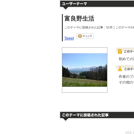
富良野生活
このテーマに投稿された記事：51件 | このテーマのU
Tweet
初めての
作者のブ
その他の