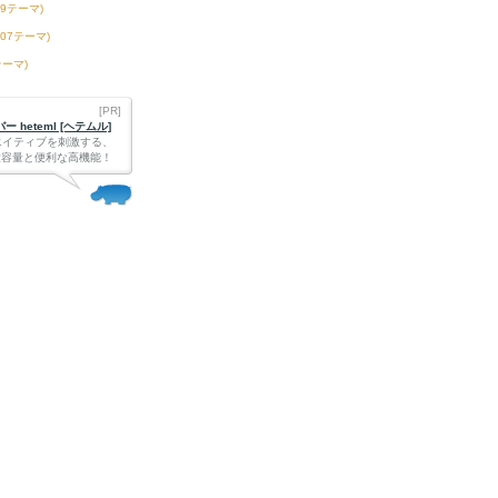
39テーマ)
407テーマ)
テーマ)
[PR]
 heteml [ヘテムル]
エイティブを刺激する、
Bの大容量と便利な高機能！