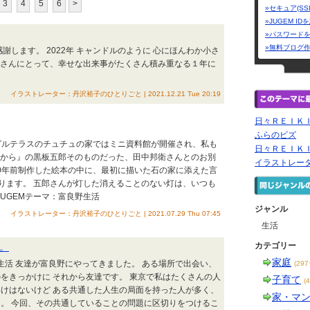
3
4
5
6
>
»セキュア(SS
»JUGEM I
»パスワード
»無料ブログ
感謝します。 2022年 キャンドルのように 心にほんわか小さ
皆さんにとって、幸せな出来事がたくさん積み重なる１年に
イラストレーター：丹沢裕子のひとりごと | 2021.12.21 Tue 20:19
日々ＲＥＩＫ
ふらのビズ
ングルテラスのチュチュの家ではミニ資料館が開催され、私も
日々ＲＥＩＫ
国から』の黒板五郎そのものだった、田中邦衛さんとのお別
イラストレー
20年前制作した絵本の中に、最初に描いた石の家に添えた言
ります。 五郎さんが灯した消えることのない灯は、いつも
UGEMテーマ：富良野生活
ジャンル
イラストレーター：丹沢裕子のひとりごと | 2021.07.29 Thu 07:45
生活
カテゴリー
。
家庭
野生活 友達が富良野にやってきました。 ある場所で出会い、
(29
をきっかけに それから友達です。 東京で私はたくさんの人
子育て
(
けはないけど ある共通した人生の局面を持った人が多く、
家・マ
。 今回、その共通していることの問題に区切りをつけるこ