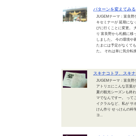
パターンを変えてみる
JUGEMテーマ：富良
キセミナーが 延期にな
びに行くことに変更。 
り 富良野から札幌に移
しました。 今の環境や
たまには予定がなくても
た。 それは単に気分転換.
スキナコトヲ、スキナ
JUGEMテーマ：富良
アトリエにこんな言葉が
夏の観光シーズンも終わ
マでなんですー。 って
イクラルなど、私が サ
けん作り せっけんの科
ヨ...