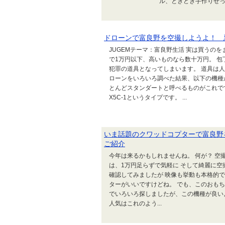
ル、ときどき手作りせっけん 「plu
ドローンで富良野を空撮しようよ！ 
JUGEMテーマ：富良野生活 実は買うの
で1万円以下、高いものなら数十万円。 
犯罪の道具となってしまいます。 道具は
ローンをいろいろ調べた結果、以下の機種
とんどスタンダートと呼べるものがこれです
X5C-1というタイプです。 ...
いま話題のクワッドコプターで富良野
ご紹介
今年は来るかもしれませんね。 何が？ 空撮の
は、1万円足らずで気軽に そして綺麗に空撮
確認してみましたが 映像も挙動も本格的で
ターがいいですけどね。 でも、このおもちゃ
でいろいろ探しましたが、この機種が良いよう
人気はこれのよう...