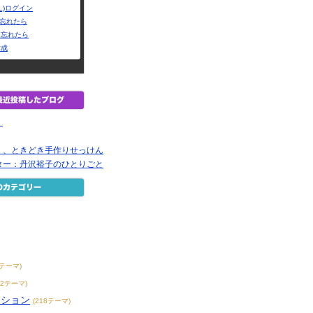
L)ログイン
Dを忘れたら
を忘れたら
作成
Ｉ
Ｉ、ときどき手作りせっけん
ター：丹沢裕子のひとりごと
7テーマ)
42テーマ)
ンション
(218テーマ)