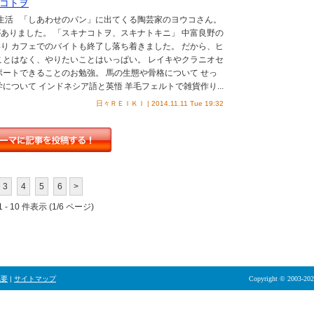
コトヲ
野生活 「しあわせのパン」に出てくる陶芸家のヨウコさん。
ありました。 「スキナコトヲ、スキナトキニ」 中富良野の
り カフェでのバイトも終了し落ち着きました。 だから、ヒ
ことはなく、やりたいことはいっぱい。 レイキやクラニオセ
ポートできることのお勉強。 馬の生態や骨格について せっ
について インドネシア語と英悟 羊毛フェルトで雑貨作り...
日々ＲＥＩＫＩ | 2014.11.11 Tue 19:32
3
4
5
6
>
 - 10 件表示 (1/6 ページ)
概要
|
サイトマップ
Copyright © 2003-