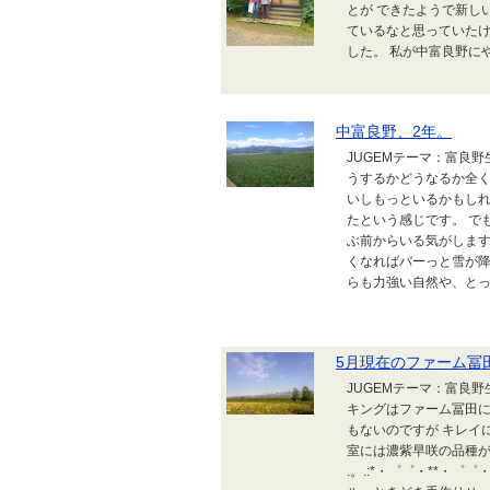
とが できたようで新し
ているなと思っていたけ
した。 私が中富良野にや.
中富良野、2年。
JUGEMテーマ：富良野
うするかどうなるか全く
いしもっといるかもしれ
たという感じです。 で
ぶ前からいる気がします
くなればバーっと雪が降
らも力強い自然や、とって
5月現在のファーム冨
JUGEMテーマ：富良
キングはファーム冨田に
もないのですが キレイ
室には濃紫早咲の品種が咲い
.。.:*・゜゜・**・゜゜・