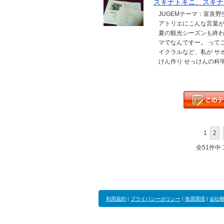
スキナトキニ、スキナ
JUGEMテーマ：富良
アトリエにこんな言葉が
夏の観光シーズンも終わ
マでなんですー。 って
イクラルなど、私が サ
けん作り せっけんの科学
1
2
全51件中 1
利用規約
|
プライバシーポリシー
|
推奨環境
|
会社