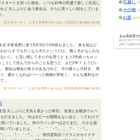
引越し
いスタートを切った彼女。 いつも好奇心旺盛で楽しく生活し
(
れど 久しぶりに会う彼女は、さらに清々しい顔をしていま
その他
(
..
お題
(63
日々ＲＥＩＫＩ、ときどき手作りせっけん | 2015.07.20 Mon 19:32
レンタルサーバー
あなたのクリ
200.71G
生活 中富良野に来て6月3日で2年経ちました。 来る前はど
わからず でも行くなら今だというだけ。 数ヶ月かもしれな
ないし、と言い残してきたのを思うと もう2年経っちゃっ
もこうして住んでからのことを思うと、まだ2年？ もうだい
。 都会は都会の良さがあるけれど、今の暮らし大好き。 寒
り、暖かくなればバーっと植物が芽吹く。 そんな素朴なが
...
日々ＲＥＩＫＩ、ときどき手作りせっけん | 2015.06.03 Wed 19:03
田
野生活 久しぶりに天気も良かった昨日。 友達とお散歩ウォー
も行きました。 今はポピーが隙間もないほど、ってわけで
に咲いていました。 外のラベンダーはまだまだ。 小さな温
ていましたよ。 *・゜゜・*:.。..。.:*・゜・*:.。.
*:.。..。.:*・゜・*:.。. .。 現代霊気法◇クラニオセイクラ