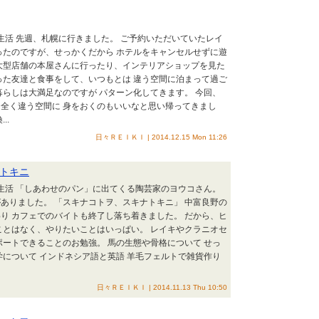
野生活 先週、札幌に行きました。 ご予約いただいていたレイ
ったのですが、せっかくだから ホテルをキャンセルせずに遊
大型店舗の本屋さんに行ったり、インテリアショップを見た
った友達と食事をして、いつもとは 違う空間に泊まって過ご
暮らしは大満足なのですが パターン化してきます。 今回、
全く違う空間に 身をおくのもいいなと思い帰ってきまし
..
日々ＲＥＩＫＩ | 2014.12.15 Mon 11:26
トキニ
野生活 「しあわせのパン」に出てくる陶芸家のヨウコさん。
ありました。 「スキナコトヲ、スキナトキニ」 中富良野の
り カフェでのバイトも終了し落ち着きました。 だから、ヒ
ことはなく、やりたいことはいっぱい。 レイキやクラニオセ
ポートできることのお勉強。 馬の生態や骨格について せっ
学について インドネシア語と英語 羊毛フェルトで雑貨作り
日々ＲＥＩＫＩ | 2014.11.13 Thu 10:50