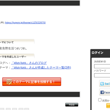
RL:
https://jugem.jp/theme/c125/22670/
富良野生活つれづれ。
JUGEM ID
ログへ：
「plus-luxs」さんのブログ
テーマ：
「plus-luxs」さんが作成したテーマ一覧(2件)
パスワード
次回か