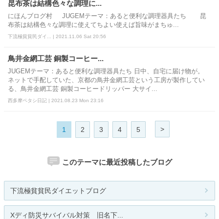
昆布茶は結構色々な調理に...
にほんブログ村 JUGEMテーマ：あると便利な調理器具たち 昆
布茶は結構色々な調理に使えてちよい使えば旨味がまちゅ...
下流極貧貧民ダイ... | 2021.11.06 Sat 20:56
鳥井金網工芸 銅製コーヒー...
JUGEMテーマ：あると便利な調理器具たち 日中、自宅に届け物が。
ネットで手配していた、京都の鳥井金網工芸という工房が製作してい
る、鳥井金網工芸 銅製コーヒードリッパー 大サイ...
西多摩ペタシ日記 | 2021.08.23 Mon 23:16
>
1
2
3
4
5
このテーマに最近投稿したブログ
下流極貧貧民ダイエットブログ
Xディ防災サバイバル対策 旧名下...