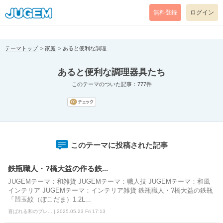
[pear_error: message="Success" code=0 mode=return level=notice
prefix="" info=""]
無料登録
ログイン
テーマトップ
家庭
あると便利な調理...
あると便利な調理器具たち
このテーマのついた記事：777件
このテーマに投稿された記事
鉄瓶職人・?橋大益の作る鉄...
JUGEMテーマ：和雑貨 JUGEMテーマ：職人技 JUGEMテーマ：和風
インテリア JUGEMテーマ：インテリア雑貨 鉄瓶職人・?橋大益の鉄瓶
「凹玉紋（ぼこだま）1.2L...
喜ばれる和のプレ... | 2025.05.23 Fri 17:13