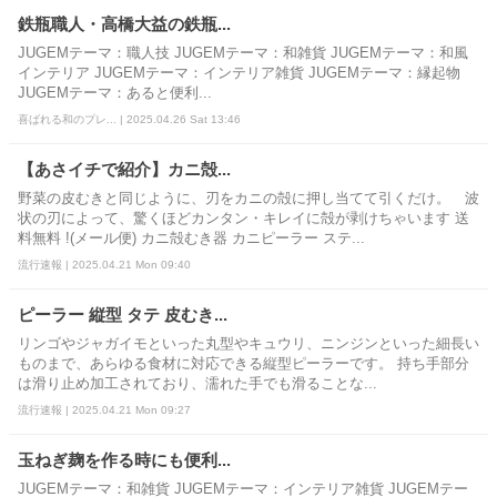
鉄瓶職人・高橋大益の鉄瓶...
JUGEMテーマ：職人技 JUGEMテーマ：和雑貨 JUGEMテーマ：和風
インテリア JUGEMテーマ：インテリア雑貨 JUGEMテーマ：縁起物
JUGEMテーマ：あると便利...
喜ばれる和のプレ... | 2025.04.26 Sat 13:46
【あさイチで紹介】カニ殻...
野菜の皮むきと同じように、刃をカニの殻に押し当てて引くだけ。 波
状の刃によって、驚くほどカンタン・キレイに殻が剥けちゃいます 送
料無料 !(メール便) カニ殻むき器 カニピーラー ステ...
流行速報 | 2025.04.21 Mon 09:40
ピーラー 縦型 タテ 皮むき...
リンゴやジャガイモといった丸型やキュウリ、ニンジンといった細長い
ものまで、あらゆる食材に対応できる縦型ピーラーです。 持ち手部分
は滑り止め加工されており、濡れた手でも滑ることな...
流行速報 | 2025.04.21 Mon 09:27
玉ねぎ麹を作る時にも便利...
JUGEMテーマ：和雑貨 JUGEMテーマ：インテリア雑貨 JUGEMテー