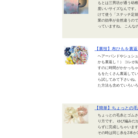
もとは三男坊が通う幼稚
度いいサイズなんです。
けて使う「ステッチ定規
業の効率が全然違うので
っていますね。 こんなの↓ 
【裏技】布ひもを裏返
ヘアーバンドやシュシ
かも裏返し！） コレが
すのに時間がかかっちゃ
もをたくさん裏返して
ら試してみて下さいね。
た方法も含めていろい
【簡単】ちょっとの毛
ちょっとの毛糸とゴム
り方です。 ゆび編みだ
らずに完成しちゃいます
その時は同じ糸を2本か