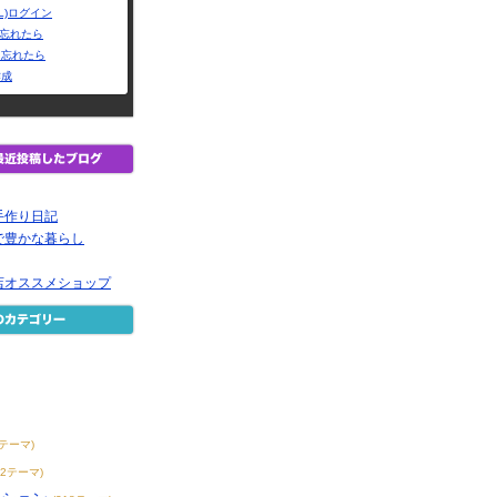
L)ログイン
Dを忘れたら
を忘れたら
作成
手作り日記
で豊かな暮らし
店オススメショップ
7テーマ)
42テーマ)