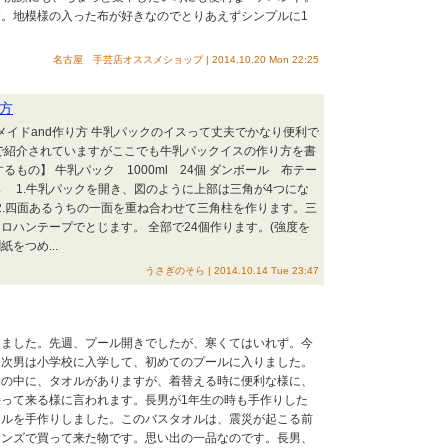
。地模様の入った布が好きなのでとりあえずシンプルに1
名古屋 手芸店オススメショップ | 2014.10.20 Mon 22:25
方
ドメイドand作り方 牛乳パックのイスって丈夫でかなり便利で
で紹介されていますがここでも牛乳パックイスの作り方を書
るもの】 牛乳パック 1000ml 24個 ダンボール 布テー
 1.牛乳パックを開き、図のように上部は三角が4つにな
.四面あるうちの一面を重ね合わせて三角柱を作ります。三
ロハンテープでとじます。 全部で24個作ります。(強度を
をつめ...
うさぎのそら | 2014.10.14 Tue 23:47
りました。先週、プール開きでしたが、寒くてはいれず。今
、次男は小学校に入学して、初めてのプールに入りました。
物の中に、タオルがありますが、着替える時に便利な様に、
って来る様に言われます。長男が1年生の時も手作りした
オルを手作りしました。このバスタオルは、震災が起こる前
アンズで買って来た物です。思い出の一品なのです。長男、