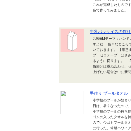
これが完成したものです
色で作ってみました。
牛乳パックイスの作り
JUGEMテーマ：ハン
すよね！ 色々なところ
いておきます。 【用意す
プ セロテープ はさみ
るように切ります。 2
角部分は重ね合わせ、セ
上げたい場合は中に新聞紙
手作り プールタオル
小学校のプールが始ま
日は、暑くなったので
小学校のプールの持ち
ゴムの入ったタオルを持
ので、今回もプールタ
に行った、常磐ハワイ