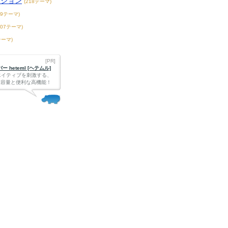
ンション
(218テーマ)
39テーマ)
407テーマ)
テーマ)
[PR]
 heteml [ヘテムル]
エイティブを刺激する、
Bの大容量と便利な高機能！