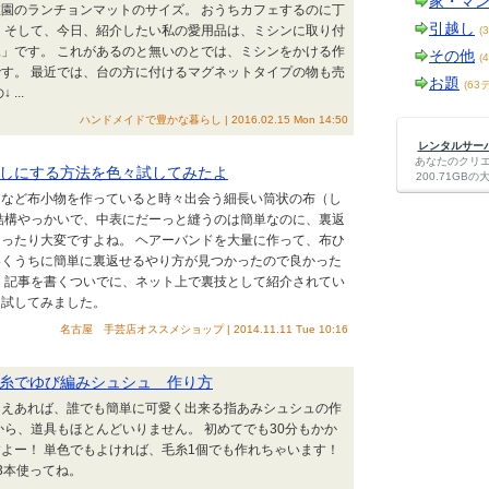
家・マ
園のランチョンマットのサイズ。 おうちカフェするのに丁
引越し
 そして、今日、紹介したい私の愛用品は、ミシンに取り付
(
」です。 これがあるのと無いのとでは、ミシンをかける作
その他
(
す。 最近では、台の方に付けるマグネットタイプの物も売
お題
(63
...
ハンドメイドで豊かな暮らし | 2016.02.15 Mon 14:50
レンタルサーバー
あなたのクリ
しにする方法を色々試してみたよ
200.71G
ュなど布小物を作っていると時々出会う細長い筒状の布（し
結構やっかいで、中表にだーっと縫うのは簡単なのに、裏返
ったり大変ですよね。 ヘアーバンドを大量に作って、布ひ
いくうちに簡単に裏返せるやり方が見つかったので良かった
 記事を書くついでに、ネット上で裏技として紹介されてい
ろ試してみました。
名古屋 手芸店オススメショップ | 2014.11.11 Tue 10:16
糸でゆび編みシュシュ 作り方
さえあれば、誰でも簡単に可愛く出来る指あみシュシュの作
から、道具もほとんどいりません。 初めてでも30分もかか
よー！ 単色でもよければ、毛糸1個でも作れちゃいます！
3本使ってね。