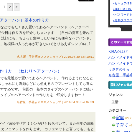
»セキュア(SS
1
2
>
»JUGEM I
»パスワード
アターバン）基本の作り方
»無料ブログ
んなどでもたくさん置いてあるヘアーバンド（ヘアターバ
で今日は作り方を紹介しちゃいます！（自分の覚書も兼ねて
、洗顔にも、ちょっと集中したい時にも便利なヘアバンド。
。地模様の入った布が好きなのでとりあえずシンプルに1
KIRA☆はぴ
名古屋 手芸店オススメショップ | 2016.04.30 Sat 10:11
ハンドメイド
ハンドメイド
うさぎのそら
作り方 （ねじりヘアターバン）
名古屋 手芸
でも最近必ず置いてあるヘアバンド。 作れるようになると
おしゃれにも洗顔などにも使えるのでプレゼントしても喜ん
すすめです。 前回の 基本のタイプのヘアーバンドに続い
るタイプのヘアーバンドの作り方をご紹介しますねー！
ジャンル
生活
名古屋 手芸店オススメショップ | 2016.04.30 Sat 09:39
カテゴリー
家庭
(29
ドメイドand作り方 ミシンがひと段落付いて、また生地の裁断
子育て
(
、カフェマットを作ります。 カフェマットと言っても、もと