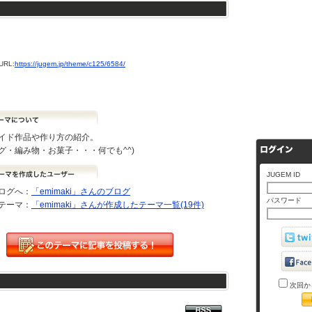
RL:
https://jugem.jp/theme/c125/6584/
イド作品や作り方の紹介。
グ・編み物・お菓子・・・何でも^^)
JUGEM ID
ログへ：
「emimaki」さんのブログ
パスワード
テーマ：
「emimaki」さんが作成したテーマ一覧(19件)
次回か