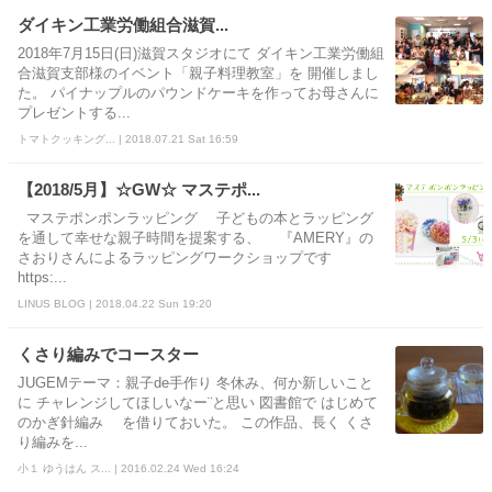
ダイキン工業労働組合滋賀...
2018年7月15日(日)滋賀スタジオにて ダイキン工業労働組
合滋賀支部様のイベント「親子料理教室」を 開催しまし
た。 パイナップルのパウンドケーキを作ってお母さんに
プレゼントする...
トマトクッキング... | 2018.07.21 Sat 16:59
【2018/5月】☆GW☆ マステポ...
マステポンポンラッピング 子どもの本とラッピング
を通して幸せな親子時間を提案する、 『AMERY』の
さおりさんによるラッピングワークショップです
https:...
LINUS BLOG | 2018.04.22 Sun 19:20
くさり編みでコースター
JUGEMテーマ：親子de手作り 冬休み、何か新しいこと
に チャレンジしてほしいなー¨と思い 図書館で はじめて
のかぎ針編み を借りておいた。 この作品、長く くさ
り編みを...
小１ ゆうはん ス... | 2016.02.24 Wed 16:24