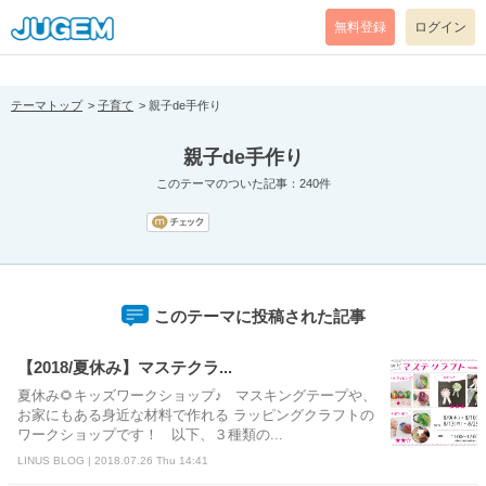
[pear_error: message="Success" code=0 mode=return level=notice
prefix="" info=""]
無料登録
ログイン
テーマトップ
子育て
親子de手作り
親子de手作り
このテーマのついた記事：240件
このテーマに投稿された記事
【2018/夏休み】マステクラ...
夏休み🌻キッズワークショップ♪ マスキングテープや、
お家にもある身近な材料で作れる ラッピングクラフトの
ワークショップです！ 以下、３種類の...
LINUS BLOG | 2018.07.26 Thu 14:41