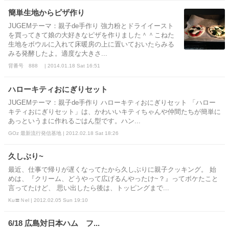
簡単生地からピザ作り
JUGEMテーマ：親子de手作り 強力粉とドライイースト
を買ってきて娘の大好きなピザを作りました＾＾こねた
生地をボウルに入れて床暖房の上に置いておいたらみる
みる発酵したよ。適度な大きさ...
背番号 888 | 2014.01.18 Sat 16:51
ハローキティおにぎりセット
JUGEMテーマ：親子de手作り ハローキティおにぎりセット 「ハロー
キティおにぎりセット」は、かわいいキティちゃんや仲間たちが簡単に
あっというまに作れるごはん型です。ハン...
GOz 最新流行発信基地 | 2012.02.18 Sat 18:26
久しぶり~
最近、仕事で帰りが遅くなってたから久しぶりに親子クッキング。 始
めは、『クリーム、どうやって広げるんやったけ~？』ってボケたこと
言ってたけど、 思い出したら後は、トッピングまで...
Ku〓Ｎel | 2012.02.05 Sun 19:10
6/18 広島対日本ハム フ...