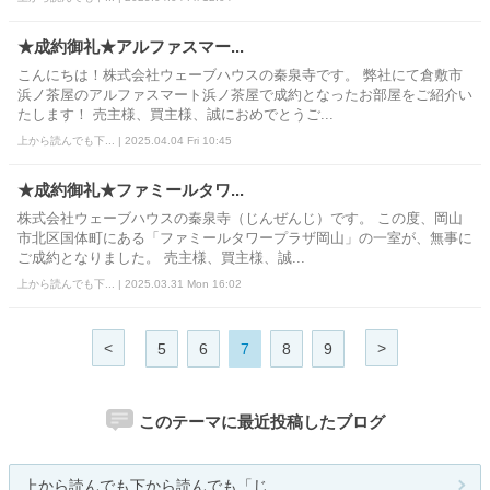
★成約御礼★アルファスマー...
こんにちは！株式会社ウェーブハウスの秦泉寺です。 弊社にて倉敷市
浜ノ茶屋のアルファスマート浜ノ茶屋で成約となったお部屋をご紹介い
たします！ 売主様、買主様、誠におめでとうご...
上から読んでも下... | 2025.04.04 Fri 10:45
★成約御礼★ファミールタワ...
株式会社ウェーブハウスの秦泉寺（じんぜんじ）です。 この度、岡山
市北区国体町にある「ファミールタワープラザ岡山」の一室が、無事に
ご成約となりました。 売主様、買主様、誠...
上から読んでも下... | 2025.03.31 Mon 16:02
<
>
5
6
7
8
9
このテーマに最近投稿したブログ
上から読んでも下から読んでも「じ...