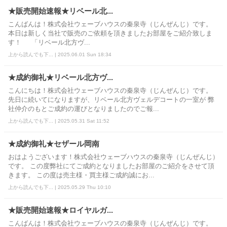
★販売開始速報★リベール北...
こんばんは！株式会社ウェーブハウスの秦泉寺（じんぜんじ）です。
本日は新しく当社で販売のご依頼を頂きましたお部屋をご紹介致しま
す！ 「リベール北方ヴ...
上から読んでも下... | 2025.06.01 Sun 18:34
★成約御礼★リベール北方ヴ...
こんにちは！株式会社ウェーブハウスの秦泉寺（じんぜんじ）です。
先日に続いてになりますが、リベール北方ヴェルデコートの一室が 弊
社仲介のもとご成約の運びとなりましたのでご報...
上から読んでも下... | 2025.05.31 Sat 11:52
★成約御礼★セザール岡南
おはようございます！株式会社ウェーブハウスの秦泉寺（じんぜんじ）
です。 この度弊社にてご成約となりましたお部屋のご紹介をさせて頂
きます。 この度は売主様・買主様ご成約誠にお...
上から読んでも下... | 2025.05.29 Thu 10:10
★販売開始速報★ロイヤルガ...
こんばんは！株式会社ウェーブハウスの秦泉寺（じんぜんじ）です。