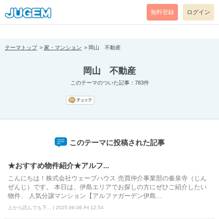
[pear_error: message="Success" code=0 mode=return level=notice
prefix="" info=""]
無料登録
ログイン
テーマトップ
家・マンション
岡山 不動産
岡山 不動産
このテーマのついた記事：783件
このテーマに投稿された記事
★おすすめ物件紹介★アルフ...
こんにちは！株式会社ウェーブハウス 売買仲介事業部の秦泉寺（じん
ぜんじ）です。 本日は、伊島エリアでお探しの方にぜひご紹介したい
物件、 人気分譲マンション【アルファガーデン伊島...
上から読んでも下... | 2025.06.06 Fri 12:54