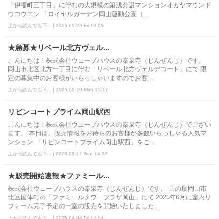
「伊福町三丁目」に佇むの大規模の築浅分譲マンションオカヤマウンド
ウコウエン 「ロイヤルガーデン岡山運動公園（...
上から読んでも下... | 2025.05.23 Fri 18:05
★急募★リベール北方ヴェル...
こんにちは！株式会社ウェーブハウスの秦泉寺（じんぜんじ）です。
岡山市北区北方一丁目に佇む「リベール北方ヴェルデコート」にて 限
定の募集中のお客様がいらっしゃいますのでお客...
上から読んでも下... | 2025.05.19 Mon 15:17
リビンコートプライム岡山駅西
こんにちは！株式会社ウェーブハウスの秦泉寺（じんぜんじ）でござい
ます。 本日は、販売情報をお待ちのお客様が多数いらっしゃる人気マ
ンション 「リビンコートプライム岡山駅西」をご...
上から読んでも下... | 2025.05.11 Sun 14:33
★販売開始速報★ファミール...
株式会社ウェーブハウスの秦泉寺（じんぜんじ）です。 この度岡山市
北区国体町の「ファミールタワープラザ岡山」にて 2025年6月に室内リ
フォーム完了予定の一室の販売を開始いたしました...
上から読んでも下... | 2025.04.04 Fri 12:04