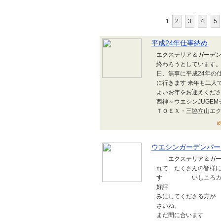
1
2
3
4
5
平成24年仕事納め
エクステリア＆ガーデン
終わろうとしています
日、無事に平成24年の
に行きます 来年も二人
よいお年をお迎えください
西神～ウエシンJUGE
ＴＯＥＸ・三協立山エクス
総
ウエシンガーデンパー
エクステリア＆ガー
れて たくさんの皆様
す いしころカフェ
好評 ウエシン
みにしてくださる方が
さいね。 大特価
まだ間に合います 焙