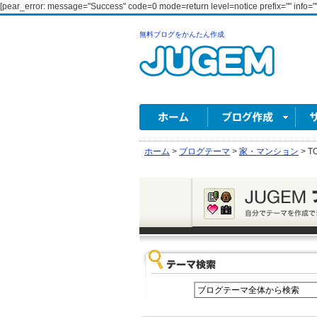
[pear_error: message="Success" code=0 mode=return level=notice prefix="" info="
無料ブログをかんたん作成
ホーム
>
ブログテーマ
>
家・マンション
>
T