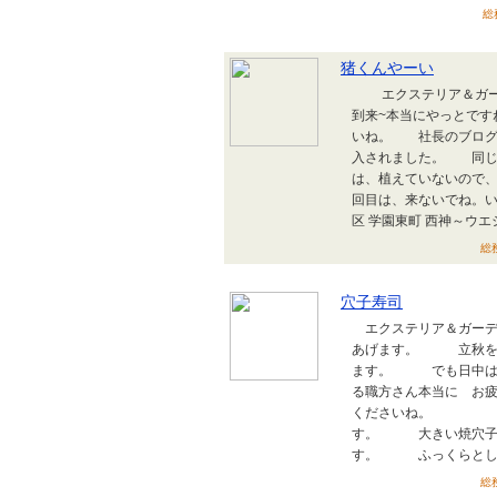
総
猪くんやーい
エクステリア＆ガーデ
到来~本当にやっとで
いね。 社長のブロ
入されました。 同
は、植えていないので
回目は、来ないでね。いの
区 学園東町 西神～ウエシ
総務
穴子寿司
エクステリア＆ガーデ
あげます。 立秋を過
ます。 でも日中は
る職方さん本当に お
くださいね。 食
す。 大きい焼穴子を
す。 ふっくらとした穴
総務