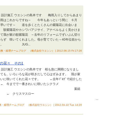
 設計施工 ウエシンの島本です 梅雨入りしてからあまり
梅雨はこれからですね～ 今年もあっという間に ６月
は早いです～ 道を歩くとたくさんの紫陽花に出会いま
 額紫陽花やカシワバアジサイ、アナベルもよく見かけま
の額紫陽花 ～去年のリフォームでずいぶん切り
らず 咲いてくれました。母が育てていた～40年位前から
です。 JUG...
務・経理チームブログ （株式会社ウエシン） | 2012.06.15 Fri 17:26
の花々 その1
 設計施工 ウエシンの島本です 桜も急に満開になりまし
、いろいろな花が咲きだして心はずみます。 我が家
いに咲いてくれた花々です。 ←去年ﾌﾞﾛｸﾞで紹介した
← 今までで一番きれいに咲いたシクラメ
 葉組
た ← クリスマスロー
 ...
・経理チームブログ （株式会社ウエシン） | 2012.04.10 Tue 14:20