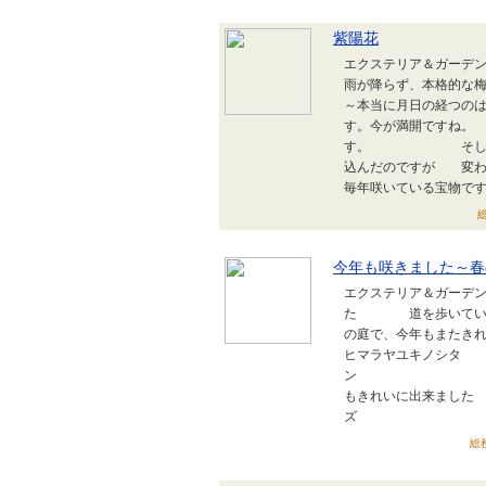
紫陽花
エクステリア＆ガーデン
雨が降らず、本格的な
～本当に月日の経つの
す。今が満開ですね。
す。 そして我が家
込んだのですが 変わ
毎年咲いている宝物
総
今年も咲きました～春
エクステリア＆ガーデン
た 道を歩いていても
の庭で、今年もまたきれ
ヒマラヤユキノシタ 
ン
もきれいに出来まし
ズ
総務