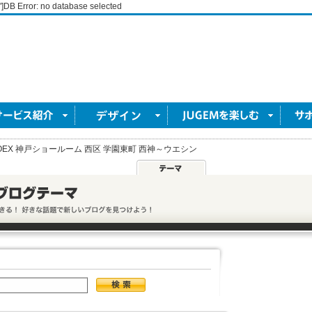
"]DB Error: no database selected
OEX 神戸ショールーム 西区 学園東町 西神～ウエシン