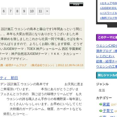
»セキュア(SS
»JUGEM I
6
7
8
9
10
11
>
»パスワード
»無料ブログ
 設計施工 ウエシンの島本と藤山です1年間あっという間に
。。。本年も大変お世話になりありがとうございました本
仕事納めを致しましたこれから社員一同で年越しそばを食べ
でがんばりますので、よろしくお願い致します皆様、どうぞ
ウエシンCA
JUGEMテーマ：TOEX 神戸ショールーム 西区 学園東町
酒井ブログ（
Mテーマ：神戸自然浴JUGEMテーマ：ＹＫＫ・タカショー・
レミのにわ＋
テリアデザイン...
総務・経理チ
務・経理チームブログ （株式会社ウエシン） | 2012.12.28 Fri 16:13
ウエシンの工
ティ 初日
デン 設計施工 ウエシンの島本です お天気に恵ま
ジャンル
にご来場頂いています。 本当にありがとうございま
生活
さんとコラボの 鶏ごぼうの味噌クリームピザ も大
カテゴリー
の誇る職人さん手作りの有機野菜～毎年楽し
 たくさんいらっしゃいます。お早めにいらしてくだ
家庭
(29
のガーデンルーム、物置、カーポートなども
子育て
(
煎したコーヒ...