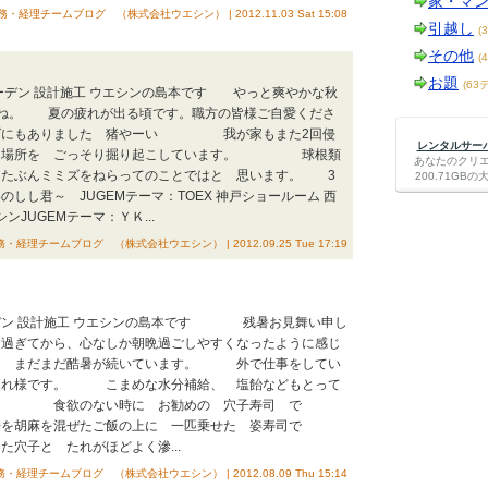
家・マ
務・経理チームブログ （株式会社ウエシン） | 2012.11.03 Sat 15:08
引越し
(
その他
(
お題
(63
ン 設計施工 ウエシンの島本です やっと爽やかな秋
すね。 夏の疲れが出る頃です。職方の皆様ご自愛くださ
グにもありました 猪やーい 我が家もまた2回侵
レンタルサーバー
じ場所を ごっそり掘り起こしています。 球根類
あなたのクリ
、たぶんミミズをねらってのことではと 思います。 3
200.71G
しし君～ JUGEMテーマ：TOEX 神戸ショールーム 西
ンJUGEMテーマ：ＹＫ...
・経理チームブログ （株式会社ウエシン） | 2012.09.25 Tue 17:19
ン 設計施工 ウエシンの島本です 残暑お見舞い申し
ぎてから、心なしか朝晩過ごしやすくなったように感じ
 まだまだ酷暑が続いています。 外で仕事をしてい
疲れ様です。 こまめな水分補給、 塩飴などもとって
欲のない時に お勧めの 穴子寿司 で
胡麻を混ぜたご飯の上に 一匹乗せた 姿寿司で
子と たれがほどよく滲...
・経理チームブログ （株式会社ウエシン） | 2012.08.09 Thu 15:14