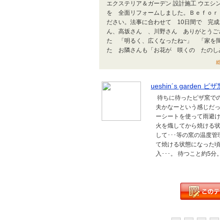
エクステリア＆ガーデン 設計施工 ウエシ
を 全面リフォームしました。Ｂｅｆｏｒ
ださい。法事に合わせて 10日間で 完
ん、高坂さん 、川野さん ありがとうご
た 「明るく、広くなったね~」 「家を
た お隣さんも「お花が 咲くの たのしみ.
総
ueshin´s garde
待ちに待ったピザ窯での
夫かなーという感じだっ
ーシートを使って雨避け
火を熾してから焼ける状
して･･･等の窯の温度
て焼ける状態になった頃
入･･･。 待つこと約5分。 