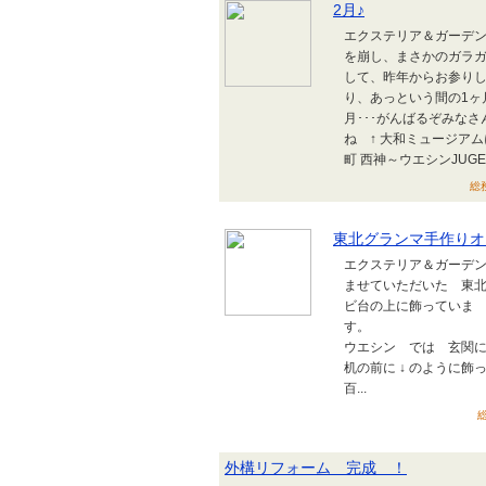
2月♪
エクステリア＆ガーデン
を崩し、まさかのガラ
して、昨年からお参り
り、あっという間の1ヶ
月･･･がんばるぞみな
ね ↑ 大和ミュージアム
町 西神～ウエシンJUGE
総務
東北グランマ手作りオ
エクステリア＆ガーデン
ませていただいた 東
ビ台の上に飾っていま
ウエシン では 玄関
机の前に ↓ のように
百...
総
外構リフォーム 完成 ！