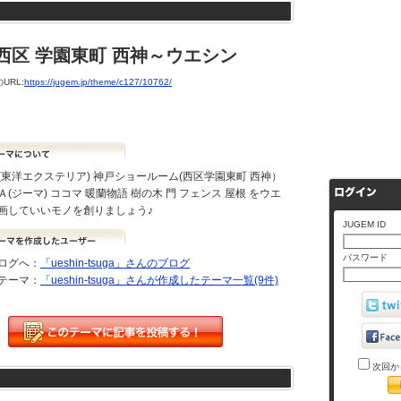
 西区 学園東町 西神～ウエシン
URL:
https://jugem.jp/theme/c127/10762/
(東洋エクステリア) 神戸ショールーム(西区学園東町 西神）
(ジーマ) ココマ 暖蘭物語 樹の木 門 フェンス 屋根 をウエ
画していいモノを創りましょう♪
JUGEM ID
パスワード
ログへ：
「ueshin-tsuga」さんのブログ
テーマ：
「ueshin-tsuga」さんが作成したテーマ一覧(9件)
次回か