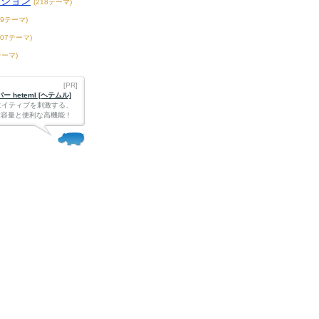
ンション
(218テーマ)
39テーマ)
407テーマ)
テーマ)
[PR]
 heteml [ヘテムル]
エイティブを刺激する、
Bの大容量と便利な高機能！