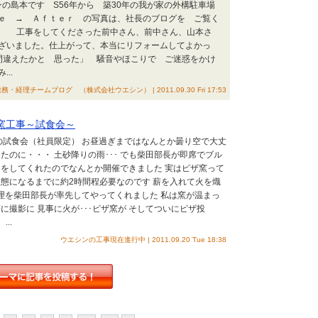
ンの島本です S56年から 築30年の我が家の外構駐車場
ｅ → Ａｆｔｅｒ の写真は、社長のブログを ご覧く
成 工事をしてくださった前中さん、前中さん、山本さ
ざいました。仕上がって、本当にリフォームしてよかっ
間違えたかと 思った」 騒音やほこりで ご迷惑をかけ
..
務・経理チームブログ （株式会社ウエシン） | 2011.09.30 Fri 17:53
n ピザ窯工事～試食会～
試食会（社員限定） お昼過ぎまではなんとか曇り空で大丈
たのに・・・ 土砂降りの雨･･･ でも柴田部長が即席でブル
をしてくれたのでなんとか開催できました 実はピザ窯って
態になるまでに約2時間程必要なのです 薪を入れて火を熾
管理を柴田部長が率先してやってくれました 私は窯が温まっ
に撮影に 見事に火が･･･ピザ窯が そしてついにピザ投
...
ウエシンの工事現在進行中 | 2011.09.20 Tue 18:38