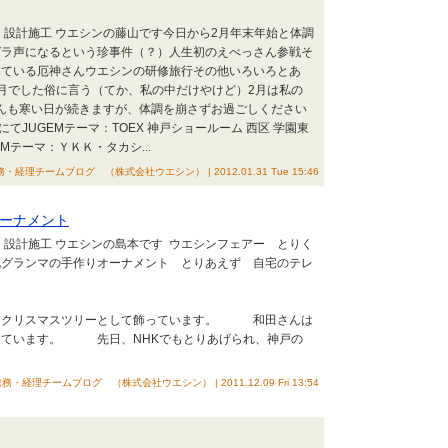
 設計施工 ウエシンの藤山です今日から2月年末年始と体調
ガラ声になるという珍事件（？）人生初のえべっさん参戦そ
している厄神さんウエシンの研修旅行その他いろいろとあ
月でした俗に言う（てか、私の中だけやけど）2月は私の
さんも寒い日が続きますが、体調を崩さずお過ごしください
にてJUGEMテーマ：TOEX 神戸ショールーム 西区 学園東
Mテーマ：ＹＫＫ・タカシ...
・経理チームブログ （株式会社ウエシン） | 2012.01.31 Tue 15:46
ーナメント
 設計施工 ウエシンの島本です ウエシンフェアー とりく
北グランマの手作りオーナメント とりあえず 自宅のテレ
す
にクリスマスツリーとして飾っています。 和田さんは
飾っています。 先日、NHKでもとりあげられ、神戸の
務・経理チームブログ （株式会社ウエシン） | 2011.12.09 Fri 13:54