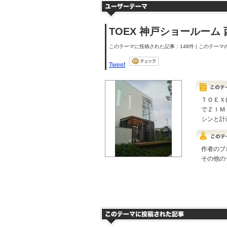
TOEX 神戸ショールーム
このテーマに投稿された記事：148件 | このテーマの
Tweet
ＴＯＥＸ
でＺＩＭＡ
シンと計
作者のブ
その他の