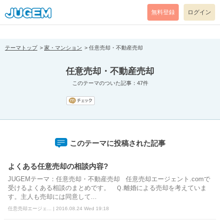
[pear_error: message="Success" code=0 mode=return level=notice
prefix="" info=""]
無料登録
ログイン
テーマトップ
家・マンション
任意売却・不動産売却
任意売却・不動産売却
このテーマのついた記事：47件
このテーマに投稿された記事
よくある任意売却の相談内容?
JUGEMテーマ：任意売却・不動産売却 任意売却エージェント.comで
受けるよくある相談のまとめです。 Ｑ.離婚による売却を考えていま
す。主人も売却には同意して...
任意売却エージェ... | 2016.08.24 Wed 19:18