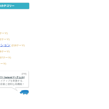
7テーマ)
42テーマ)
ンション
(218テーマ)
39テーマ)
407テーマ)
テーマ)
[PR]
 heteml [ヘテムル]
エイティブを刺激する、
Bの大容量と便利な高機能！