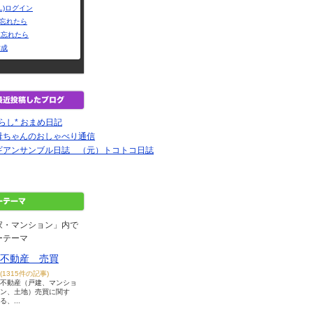
L)ログイン
Dを忘れたら
を忘れたら
作成
らし* おまめ日記
母ちゃんのおしゃべり通信
ギアンサンブル日誌 （元）トコトコ日誌
家・マンション」内で
ーテーマ
不動産 売買
(1315件の記事)
不動産（戸建、マンショ
ン、土地）売買に関す
る、...