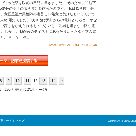
で迷った話は以前の日記に書きました。 そのため、半地下
.5階分の高さの吹き抜けを作ったのです。 私は吹き抜け必
が、意匠重視の男性陣の暑苦しい熱意に負けたというわけで
たのが電灯でした。 吹き抜け天井からの電灯となると、かな
どで高さをかえられるものでないと、足場を組まない限り電
。 しかし、我が家のテイストにあうそういったタイプの電
。 そして、そ...
Zivaco Filter | 2009.03.06 Fri 22:46
8
9
10
11
12
13
14
>
 - 120 件表示 (12/14 ページ)
概要
|
サイトマップ
Copyright © 2003-