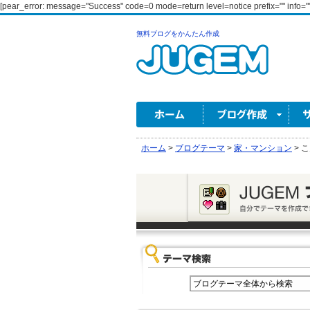
[pear_error: message="Success" code=0 mode=return level=notice prefix="" info=""
無料ブログをかんたん作成
ホーム
>
ブログテーマ
>
家・マンション
>
こ