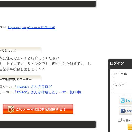
URL:
https://jugem.jp/theme/c127/6664/
家に住んでます！と紹介してください。
も、トイレでも、リビングでも、飾りつけた雑貨でも、お
る記事を投稿しましょう＾＾
JUGEM ID
パスワード
ログへ：
「zivaco」さんのブログ
テーマ：
「zivaco」さんが作成したテーマ一覧(2件)
次回か