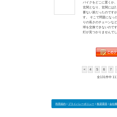
バイクをどこに置くか、
玄関となり、玄関には2
要ない派だったのです
す。 そこで問題になっ
りの長さのチェーンな
球を交換できないのです
灯が見つかりませんでした
<
4
5
6
7
全131件中 111
利用規約
|
プライバシーポリシー
|
推奨環境
|
会社