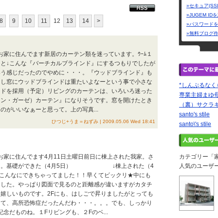
»セキュア(SS
»JUGEM I
8
9
10
11
12
13
14
>
»パスワード
»無料ブログ
なお家に住んでます新居のカーテン類を迷っています。ｳｰﾑ１
と↓こんな『バーチカルブラインド』にするつもりでしたが
いう感じだったのでやめに・・・。『ウッドブラインド』も
出し窓にウッドブラインドは重たいよなーという事で小さな
*しんぷるなく
ンドを採用（予定）リビングのカーテンは、いろいろ迷った
専業主婦まゆ
トン・ガーゼ）カーテン』になりそうです。窓を開けたとき
（裏）サクラ
のがいいなぁーと思って。上の写真...
santo's stile
ひつじ+うま＝ねずみ | 2009.05.06 Wed 18:41
santo\'s stile
なお家に住んでます4月11日土曜日前日に棟上された我家。さ
カテゴリー「
した。基礎ができた（4月5日） ↓棟上された（4
人気のユーザ
でこんなにできちゃってました！！早くてビックリ★中にも
ました。やっぱり図面で見るのと距離感が違いますがカタチ
嬉しいものです。2Fにも、はしごで昇りましたがとっても
って、高所恐怖症だったんだわ・・・。。。でも、しっかり
記念だものね。１Fリビングも、２Fのベ...