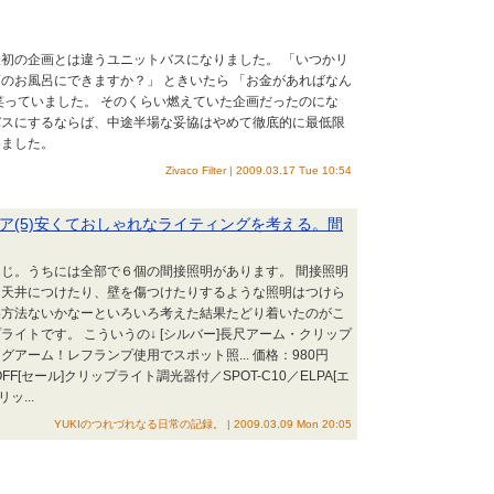
初の企画とは違うユニットバスになりました。 「いつかリ
のお風呂にできますか？」 ときいたら 「お金があればなん
笑っていました。 そのくらい燃えていた企画だったのにな
ットバスにするならば、中途半場な妥協はやめて徹底的に最低限
めました。
Zivaco Filter | 2009.03.17 Tue 10:54
ア(5)安くておしゃれなライティングを考える。間
じ。うちには全部で６個の間接照明があります。 間接照明
、天井につけたり、壁を傷つけたりするような照明はつけら
い方法ないかなーといろいろ考えた結果たどり着いたのがこ
ライトです。 こういうの↓ [シルバー]長尺アーム・クリップ
アーム！レフランプ使用でスポット照... 価格：980円
FF[セール]クリップライト調光器付／SPOT-C10／ELPA[エ
ッ...
YUKIのつれづれなる日常の記録。 | 2009.03.09 Mon 20:05