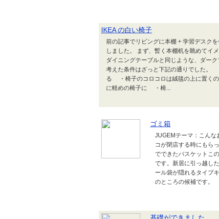
IKEA の白い椅子
前の記事でリビングに本棚 + 学習デスクを
しました。 まず、暫く本棚机を眺めてイメ
ダイニングテーブルと同じような、ダーク
考えた条件はざっと下記の通りでした。 
る ・椅子のコロコロは絨毯の上に置くの
に軽めの椅子に ・椅...
ゴミ箱
JUGEMテーマ：こん
コが閉店する時にもら
でできたバスケットこ
です。新居に引っ越し
ール袋が隠れるタイプ
のところの候補です。
基礎ができました