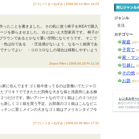
ひつじ+うま＝ねずみ | 2009.04.13 Mon 14:23
ジャンル
生活
作ったことを書きました。 その机に使う椅子をIKEAで購入
ージを膨らませました。 白とはいえ大型家具です。 椅子が
カテゴリー
ブラウンであるとかなり重い空間になりそうです。 そこで
家庭
(29
・色は白である ・圧迫感がないよう、なるべく細身であ
子育て
でナシでよい ・コロコロなしの場合は移動しやすいよう
(
家・マ
Zivaco Filter | 2009.04.10 Fri 11:16
引越し
(
その他
(
お題
(63
なお家に住んでます ゴミ箱今使ってるのは昔働いてたジャ◎
ったブリキ？でできたただ四角な大きな箱と洗面所にある柳
の２つだけです。狭いアパートなのでゴミ箱はこの２つだけ
レンタルサーバー
あなたのクリ
たら新しくゴミ箱を買う予定。お部屋のゴミ箱はこんなビニ
200.71G
キッチンに置くメインの大きなゴミ箱はアメリカンタイプ今
ひつじ+うま＝ねずみ | 2009.04.06 Mon 17:31