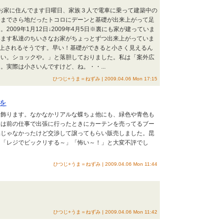
なお家に住んでます日曜日、家族３人で電車に乗って建築中の
今までさら地だったトコロにデーンと基礎が出来上がって足
2009年1月12日↓2009年4月5日※裏にも家が建っていま
います私達のちいさなお家がちょっとずつ出来上がっていま
棟上されるそうです。早い！基礎ができると小さく見えるん
さい。ショックや。」と落胆しておりました。私は「案外広
。実際は小さいんですけど、ね。・・...
ひつじ+うま＝ねずみ | 2009.04.06 Mon 17:15
を
を飾ります。なかなかリアルな蝶ちょ他にも、緑色や青色も
ょは前の仕事で出張に行ったときにカーテンを売ってるブー
品じゃなかったけど交渉して譲ってもらい販売しました。昆
は「レジでビックリする～」「怖い～！」と大変不評でし
ひつじ+うま＝ねずみ | 2009.04.06 Mon 11:44
ひつじ+うま＝ねずみ | 2009.04.06 Mon 11:42