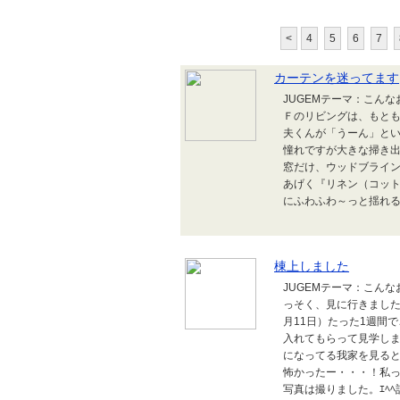
<
4
5
6
7
カーテンを迷ってます
JUGEMテーマ：こん
Ｆのリビングは、もとも
夫くんが「うーん」と
憧れですが大きな掃き
窓だけ、ウッドブライ
あげく『リネン（コッ
にふわふわ～っと揺れる
棟上しました
JUGEMテーマ：こん
っそく、見に行きま
月11日）たった1週間
入れてもらって見学し
になってる我家を見ると
怖かったー・・・！私
写真は撮りました。ｴﾍﾍ