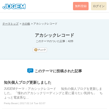
[pear_error: message="Success" code=0 mode=return level=notice
prefix="" info=""]
無料登録
ログイン
テーマトップ
その他
アカシックレコード
アカシックレコード
このテーマのついた記事：42件
このテーマに投稿された記事
知矢個人ブログ更新しました
JUGEMテーマ：アカシックレコード 知矢の個人ブログを更新しま
した。 「憧れのアカシックリーディングと星に還りたい気持ち」 ち
ょっと電波系な...
Pretty Beast | 2017.02.14 Tue 02:07