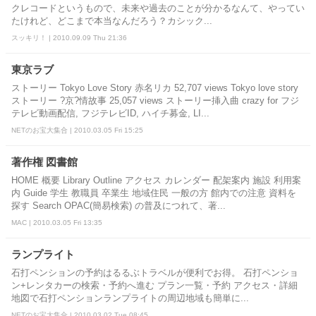
クレコードというもので、未来や過去のことが分かるなんて、やってい
たけれど、どこまで本当なんだろう？カシック...
スッキリ！ | 2010.09.09 Thu 21:36
東京ラブ
ストーリー Tokyo Love Story 赤名リカ 52,707 views Tokyo love story
ストーリー ?京?情故事 25,057 views ストーリー挿入曲 crazy for フジ
テレビ動画配信, フジテレビID, ハイチ募金, LI...
NETのお宝大集合 | 2010.03.05 Fri 15:25
著作権 図書館
HOME 概要 Library Outline アクセス カレンダー 配架案内 施設 利用案
内 Guide 学生 教職員 卒業生 地域住民 一般の方 館内での注意 資料を
探す Search OPAC(簡易検索) の普及につれて、著...
MAC | 2010.03.05 Fri 13:35
ランプライト
石打ペンションの予約はるるぶトラベルが便利でお得。 石打ペンショ
ン+レンタカーの検索・予約へ進む プラン一覧・予約 アクセス・詳細
地図で石打ペンションランプライトの周辺地域も簡単に...
NETのお宝大集合 | 2010.03.02 Tue 08:45