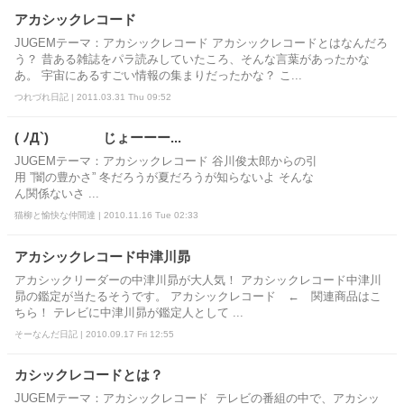
アカシックレコード
JUGEMテーマ：アカシックレコード アカシックレコードとはなんだろ
う？ 昔ある雑誌をパラ読みしていたころ、そんな言葉があったかな
あ。 宇宙にあるすごい情報の集まりだったかな？ こ...
つれづれ日記 | 2011.03.31 Thu 09:52
( ﾉД`) じょーーー...
JUGEMテーマ：アカシックレコード 谷川俊太郎からの引
用 ”闇の豊かさ” 冬だろうが夏だろうが知らないよ そんな
ん関係ないさ ...
猫柳と愉快な仲間達 | 2010.11.16 Tue 02:33
アカシックレコード中津川昴
アカシックリーダーの中津川昴が大人気！ アカシックレコード中津川
昴の鑑定が当たるそうです。 アカシックレコード ← 関連商品はこ
ちら！ テレビに中津川昴が鑑定人として ...
そーなんだ日記 | 2010.09.17 Fri 12:55
カシックレコードとは？
JUGEMテーマ：アカシックレコード テレビの番組の中で、アカシッ