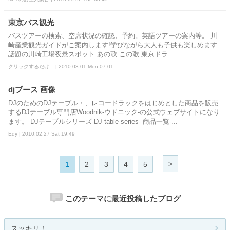
東京バス観光
バスツアーの検索、空席状況の確認、予約。英語ツアーの案内等。 川
崎産業観光ガイドがご案内します!学びながら大人も子供も楽しめます
話題の川崎工場夜景スポット あの歌 この歌 東京ドラ...
クリックするだけ... | 2010.03.01 Mon 07:01
djブース 画像
DJのためのDJテーブル・、レコードラックをはじめとした商品を販売
するDJテーブル専門店Woodnik-ウドニック-の公式ウェブサイトになり
ます。 DJテーブルシリーズ-DJ table series- 商品一覧-...
Edy | 2010.02.27 Sat 19:49
>
1
2
3
4
5
このテーマに最近投稿したブログ
スッキリ！