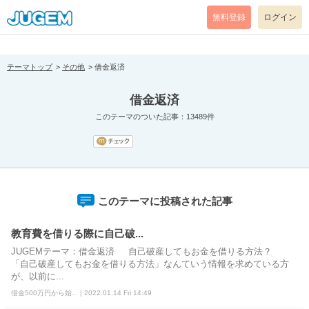
[pear_error: message="Success" code=0 mode=return level=notice
prefix="" info=""]
無料登録
ログイン
テーマトップ
その他
借金返済
借金返済
このテーマのついた記事：13489件
このテーマに投稿された記事
教育費を借りる際に自己破...
JUGEMテーマ：借金返済 自己破産してもお金を借りる方法？
「自己破産してもお金を借りる方法」なんていう情報を求めている方
が、以前に...
借金500万円から始... | 2022.01.14 Fri 14:49