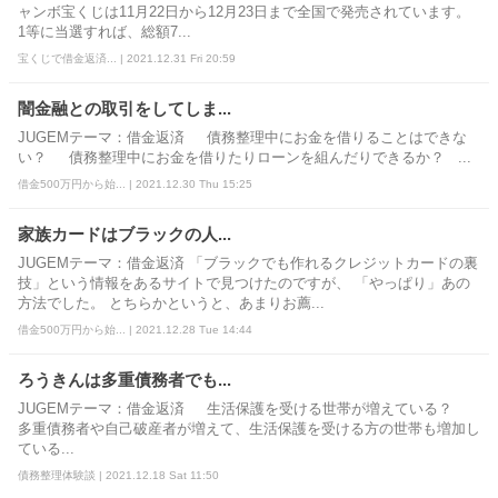
ャンボ宝くじは11月22日から12月23日まで全国で発売されています。
1等に当選すれば、総額7...
宝くじで借金返済... | 2021.12.31 Fri 20:59
闇金融との取引をしてしま...
JUGEMテーマ：借金返済 債務整理中にお金を借りることはできな
い？ 債務整理中にお金を借りたりローンを組んだりできるか？ ...
借金500万円から始... | 2021.12.30 Thu 15:25
家族カードはブラックの人...
JUGEMテーマ：借金返済 「ブラックでも作れるクレジットカードの裏
技」という情報をあるサイトで見つけたのですが、 「やっぱり」あの
方法でした。 とちらかというと、あまりお薦...
借金500万円から始... | 2021.12.28 Tue 14:44
ろうきんは多重債務者でも...
JUGEMテーマ：借金返済 生活保護を受ける世帯が増えている？
多重債務者や自己破産者が増えて、生活保護を受ける方の世帯も増加し
ている...
債務整理体験談 | 2021.12.18 Sat 11:50