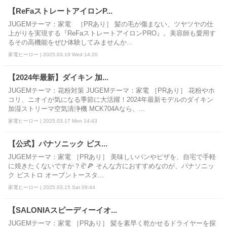
【ReFaストレートアイロンP...
JUGEMテーマ：家電 ［PRあり］ 髪の毛が傷まない、ツヤツヤの仕
上がりを実現する『ReFaストレートアイロンPRO』。美容師も愛用す
るその高機能をぜひ体験してみませんか...
家電ヒーロー | 2025.03.19 Wed 14:20
【2024年最新】ダイキン 加...
JUGEMテーマ：花粉対策 JUGEMテーマ：家電 ［PRあり］ 花粉やホ
コリ、ニオイが気になる季節に大活躍！2024年最新モデルのダイキン
加湿ストリーマ空気清浄機 MCK704Aなら、...
家電ヒーロー | 2025.03.17 Mon 14:43
【公式】パナソニック ビス...
JUGEMテーマ：家電 ［PRあり］ 美味しいパンやピザを、自宅で手軽
に焼きたくないですか？🥐🍕 そんな方におすすめなのが、パナソニッ
ク ビストロ オーブントースタ...
家電ヒーロー | 2025.03.15 Sat 09:44
【SALONIAスピーディーイオ...
JUGEMテーマ：家電 ［PRあり］ 髪を素早く乾かせるドライヤーを探