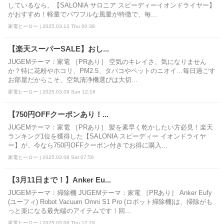
しているなら、【SALONIA サロニア スピーディーイオンドライヤー】
がおすすめ！軽量でパワフルな風量が特徴で、毎...
家電ヒーロー | 2025.03.13 Thu 00:38
【楽天スーパーSALE】おし...
JUGEMテーマ：家電 ［PRあり］ 空気のキレイさ、気になりません
か？特に花粉やホコリ、PM2.5、タバコやペットのニオイ…毎日過ごす
お部屋だからこそ、空気清浄機選びは大切...
家電ヒーロー | 2025.03.09 Sun 12:16
【750円OFFクーポンあり！...
JUGEMテーマ：家電 ［PRあり］ 髪を素早く乾かしたい方必見！楽天
ランキング1位を獲得した【SALONIA スピーディー イオンドライヤ
ー】が、今なら750円OFFクーポン付きでお得に購入...
家電ヒーロー | 2025.03.08 Sat 07:56
【3月11日まで！】Anker Eu...
JUGEMテーマ：掃除機 JUGEMテーマ：家電 ［PRあり］ Anker Eufy
(ユーフィ) Robot Vacuum Omni S1 Pro (ロボット掃除機)は、掃除がも
っと楽になる最先端のアイテムです！回...
家電ヒーロー | 2025.03.06 Thu 12:29