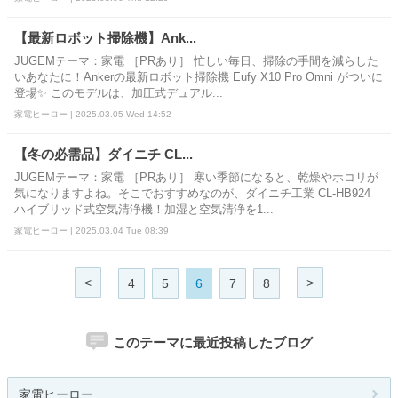
【最新ロボット掃除機】Ank...
JUGEMテーマ：家電 ［PRあり］ 忙しい毎日、掃除の手間を減らした
いあなたに！Ankerの最新ロボット掃除機 Eufy X10 Pro Omni がついに
登場✨ このモデルは、加圧式デュアル...
家電ヒーロー | 2025.03.05 Wed 14:52
【冬の必需品】ダイニチ CL...
JUGEMテーマ：家電 ［PRあり］ 寒い季節になると、乾燥やホコリが
気になりますよね。そこでおすすめなのが、ダイニチ工業 CL-HB924
ハイブリッド式空気清浄機！加湿と空気清浄を1...
家電ヒーロー | 2025.03.04 Tue 08:39
<
>
4
5
6
7
8
このテーマに最近投稿したブログ
家電ヒーロー