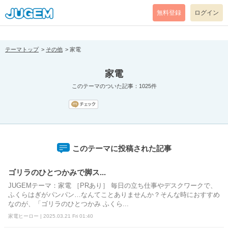
[pear_error: message="Success" code=0 mode=return level=notice
prefix="" info=""]
無料登録
ログイン
テーマトップ
その他
家電
家電
このテーマのついた記事：1025件
このテーマに投稿された記事
ゴリラのひとつかみで脚ス...
JUGEMテーマ：家電 ［PRあり］ 毎日の立ち仕事やデスクワークで、
ふくらはぎがパンパン…なんてことありませんか？そんな時におすすめ
なのが、「ゴリラのひとつかみ ふくら...
家電ヒーロー | 2025.03.21 Fri 01:40