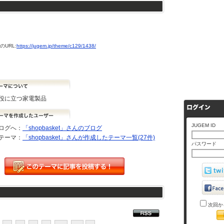
URL:
https://jugem.jp/theme/c129/1438/
役に立つ家電製品
JUGEM ID
ログへ：
「shopbasket」さんのブログ
テーマ：
「shopbasket」さんが作成したテーマ一覧(27件)
パスワード
次回か