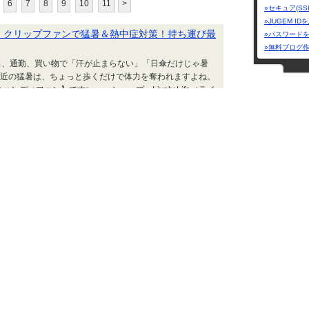
6
7
8
9
10
11
>
»セキュア(SS
»JUGEM I
・クリップファンで猛暑＆熱中症対策！持ち運び最
»パスワード
»無料ブログ
の外出、通勤、買い物で「汗が止まらない」「日傘だけじゃ暑
に最近の猛暑は、ちょっと歩くだけで体力を奪われますよね。
ンディファン】です✨ ショップ：Lively Life（ライ
グに入れても邪魔にならない 🌿クリップ付きで日傘・バ
家電ヒーロー
家電ヒーロー | 2026.06.30 Tue 14:20
SKYTIME BLO
除菌×乾燥×壁掛け】でカビ・雑菌・ニオイを一気に
カテゴリー「
ーザーテーマ
日使う歯ブラシ、「ちゃんと洗っているのに本当に清潔かな？」
面所は湿気が多く、歯ブラシには見えない雑菌やカビがどん
まとめて解決してくれるのが、この【歯科医師おすすめ 歯ブ
す。 ショップ：mollio shop のアイテムがあるこ
にな...
家電ヒーロー | 2026.05.28 Thu 03:38
】【正規品・ランキング1位】卓上扇風機おすすめ！