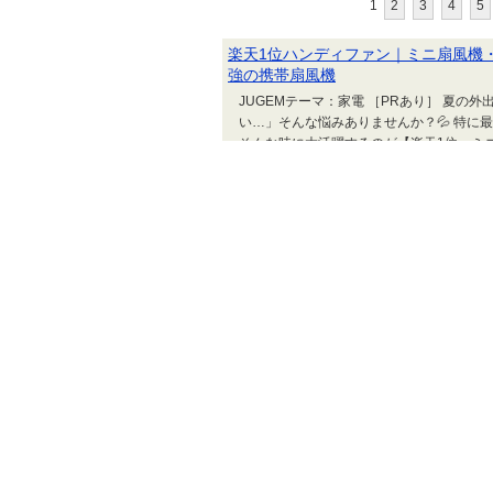
1
2
3
4
5
楽天1位ハンディファン｜ミニ扇風機
強の携帯扇風機
JUGEMテーマ：家電 ［PRあり］ 夏
い…」そんな悩みありませんか？💦 特
そんな時に大活躍するのが【楽天1位・ミニハ
ブリーライフ） 🌿軽量コンパクトでバッ
ッ...
歯ブラシ除菌器は本当に必要？【UV
解決する最新歯ブラシスタンド
JUGEMテーマ：家電 ［PRあり］ 毎
と不安になったことはありませんか？ 洗
どん増えやすい環境です。 そんな悩みを
ラシ除菌器（UV除菌＋空気循環タイプ）】で
とで、毎日の歯ブラシ習慣が一気に安心＆快適
【80%OFFクーポン利用で1996円