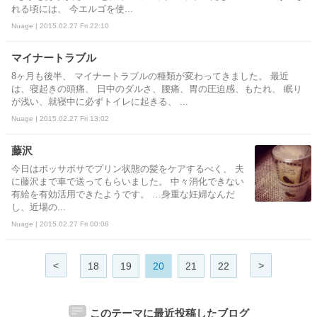
れる頃には、 今エルゴを使...
Nuage | 2015.02.27 Fri 22:10
マイナートラブル
8ヶ月も後半、 マイナートラブルの種類が変わってきました。 最近
は、寝起きの頭痛、 日中のダルさ、腰痛、胃の圧迫感、もたれ、 眠り
が浅い、就寝中に必ずトイレに起きる、 ...
Nuage | 2015.02.27 Fri 13:02
藤沢
今日はボッサボサでプリン状態の髪をケアするべく、 夫
に藤沢まで車で送ってもらいました。 中々消化できない
有給を有効活用できたようです。 …身重な妊婦なんだ
し、近場の...
Nuage | 2015.02.27 Fri 00:08
<
>
18
19
20
21
22
このテーマに最近投稿したブログ