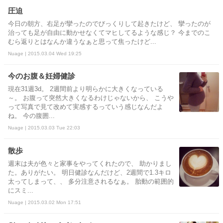
圧迫
今日の朝方、右足が攣ったのでびっくりして起きたけど、 攣ったのが
治っても足が自由に動かせなくてマヒしてるような感じ？ 今までのこ
むら返りとはなんか違うなぁと思って焦ったけど...
Nuage | 2015.03.04 Wed 19:25
今のお腹＆妊婦健診
現在31週3d。 2週間前より明らかに大きくなっている
～。 お腹って突然大きくなるわけじゃないから、 こうや
って写真で見て改めて実感するっていう感じなんだよ
ね。 今の腹囲...
Nuage | 2015.03.03 Tue 22:03
散歩
週末は夫が色々と家事をやってくれたので、 助かりまし
た。ありがたい。 明日健診なんだけど、2週間で1.3キロ
太ってしまって、、 多分注意されるなぁ。 胎動の範囲的
にスミ...
Nuage | 2015.03.02 Mon 17:51