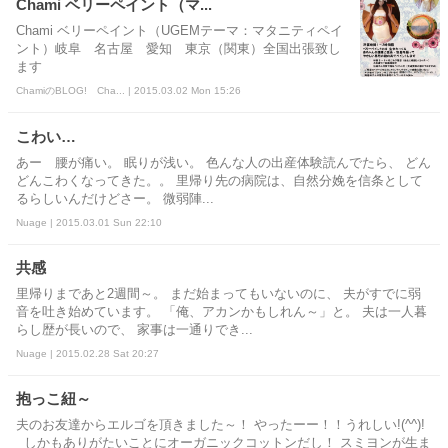
Chami ベリーペイント（マ...
Chami ベリーペイント（UGEMテーマ：マタニティペイ
ント）岐阜 名古屋 愛知 東京（関東）全国出張致し
ます
ChamiのBLOG! Cha... | 2015.03.02 Mon 15:26
こわい…
あー 腰が痛い。 眠りが浅い。 色んな人の出産体験読んでたら、 どん
どんこわくなってきた。。 里帰り先の病院は、自然分娩を信条として
るらしいんだけどさー。 微弱陣...
Nuage | 2015.03.01 Sun 22:10
共感
里帰りまであと2週間～。 まだ始まってもいないのに、 夫がすでに弱
音を吐き始めています。 「俺、アカンかもしれん～」と。 夫は一人暮
らし歴が長いので、 家事は一通りでき...
Nuage | 2015.02.28 Sat 20:27
抱っこ紐～
夫のお友達からエルゴを頂きました～！ やったーー！！うれしい!(^^)!
しかもありがたいことにオーガニックコットンだし！ スミヨンが生ま