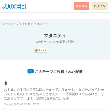
[pear_error: message="Success" code=0 mode=return level=notice
prefix="" info=""]
無料登録
ログイン
テーマトップ
その他
マタニティ
マタニティ
このテーマのついた記事：638件
このテーマに投稿された記事
名
スミヨンの本当の名前は既に決まっておりまーす。 女の子だってわか
ってから真剣に由来もちゃんと考えて。 一応候補は３つあるけど、ほ
ぼ決まってて、 あとは実際に顔を見てから確...
Nuage | 2015.03.05 Thu 17:02