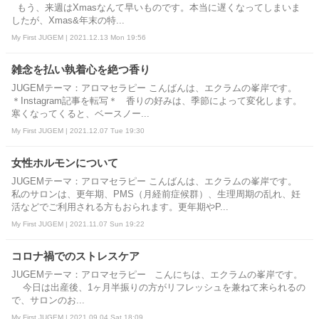
もう、来週はXmasなんて早いものです。本当に遅くなってしまいま
したが、Xmas&年末の特...
My First JUGEM | 2021.12.13 Mon 19:56
雑念を払い執着心を絶つ香り
JUGEMテーマ：アロマセラピー こんばんは、エクラムの峯岸です。
＊Instagram記事を転写＊ 香りの好みは、季節によって変化します。
寒くなってくると、ベースノー...
My First JUGEM | 2021.12.07 Tue 19:30
女性ホルモンについて
JUGEMテーマ：アロマセラピー こんばんは、エクラムの峯岸です。
私のサロンは、更年期、PMS（月経前症候群）、生理周期の乱れ、妊
活などでご利用される方もおられます。更年期やP...
My First JUGEM | 2021.11.07 Sun 19:22
コロナ禍でのストレスケア
JUGEMテーマ：アロマセラピー こんにちは、エクラムの峯岸です。
今日は出産後、1ヶ月半振りの方がリフレッシュを兼ねて来られるの
で、サロンのお...
My First JUGEM | 2021.09.04 Sat 18:09