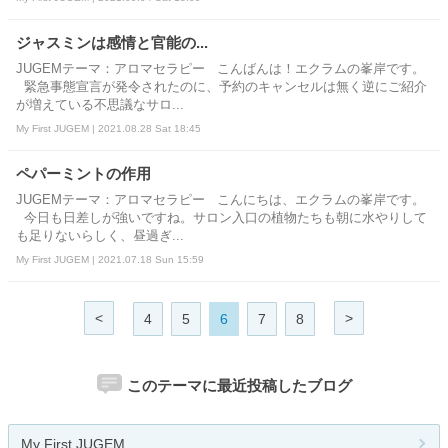
ジャスミンは感情と官能の...
JUGEMテーマ：アロマセラピー こんばんは！エクラムの峯岸です。
緊急事態宣言が発令されたのに、予約のキャンセルは無く逆にご紹介
が増えている不思議なサロ...
My First JUGEM | 2021.08.28 Sat 18:45
ペパーミントの作用
JUGEMテーマ：アロマセラピー こんにちは、エクラムの峯岸です。
今日も日差しが強いですね。サロン入口の植物たちも朝に水やりして
も足りないらしく、昼過ぎ...
My First JUGEM | 2021.07.18 Sun 15:59
<
>
4
5
6
7
8
このテーマに最近投稿したブログ
My First JUGEM