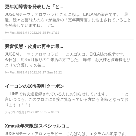
更年期障害を発表した「と...
JUGEMテーマ：アロマセラピ こんにちは、EKLAMの峯岸です。 最
近、続々と芸能人の方々が自身の「更年期障害」に悩まされていること
を発表していますね。 バ...
My First JUGEM | 2022.03.25 Fri 17:15
興奮状態・皮膚の再生に最...
JUGEMテーマ：アロマセラピー こんばんは、EKLAMの峯岸です。
今日は、約3ヵ月振りのご来店の方でした。 昨年、お父様と叔母様をひ
とりで介護し その後...
My First JUGEM | 2022.02.27 Sun 19:22
イーコンの10％割引クーポン
LINEでお友達登録されている方にお知らせしています。 ・・・と
言いつつも、このブログに直接ご覧なっている方にも 朗報となってお
ります（＾＾） ...
ティアレ*香房 | 2022.02.06 Sun 08:39
Xmas&年末限定スペシャルコ...
JUGEMテーマ：アロマセラピー こんばんは、エクラムの峯岸です。