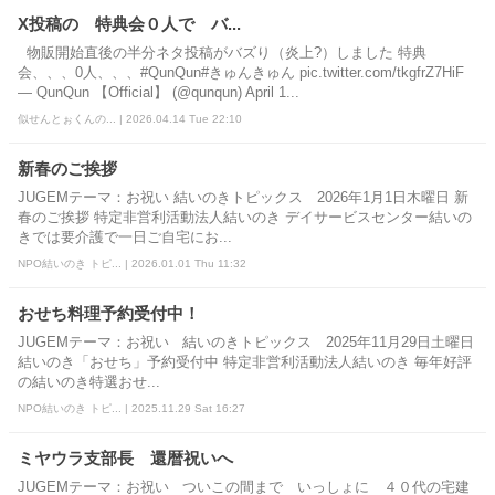
X投稿の 特典会０人で バ...
物販開始直後の半分ネタ投稿がバズり（炎上?）しました 特典
会、、、0人、、、#QunQun#きゅんきゅん pic.twitter.com/tkgfrZ7HiF
— QunQun 【Official】 (@qunqun) April 1...
似せんとぉくんの... | 2026.04.14 Tue 22:10
新春のご挨拶
JUGEMテーマ：お祝い 結いのきトピックス 2026年1月1日木曜日 新
春のご挨拶 特定非営利活動法人結いのき デイサービスセンター結いの
きでは要介護で一日ご自宅にお...
NPO結いのき トピ... | 2026.01.01 Thu 11:32
おせち料理予約受付中！
JUGEMテーマ：お祝い 結いのきトピックス 2025年11月29日土曜日
結いのき「おせち」予約受付中 特定非営利活動法人結いのき 毎年好評
の結いのき特選おせ...
NPO結いのき トピ... | 2025.11.29 Sat 16:27
ミヤウラ支部長 還暦祝いへ
JUGEMテーマ：お祝い ついこの間まで いっしょに ４０代の宅建