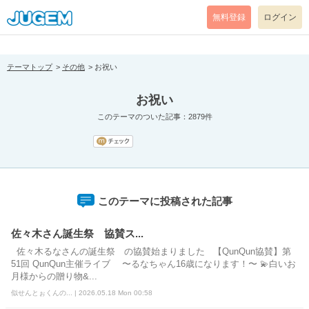
[pear_error: message="Success" code=0 mode=return level=notice
prefix="" info=""]
無料登録
ログイン
テーマトップ
その他
お祝い
お祝い
このテーマのついた記事：2879件
このテーマに投稿された記事
佐々木さん誕生祭 協賛ス...
佐々木るなさんの誕生祭 の協賛始まりました 【QunQun協賛】第
51回 QunQun主催ライブ 〜るなちゃん16歳になります！〜 💫白いお
月様からの贈り物&...
似せんとぉくんの... | 2026.05.18 Mon 00:58