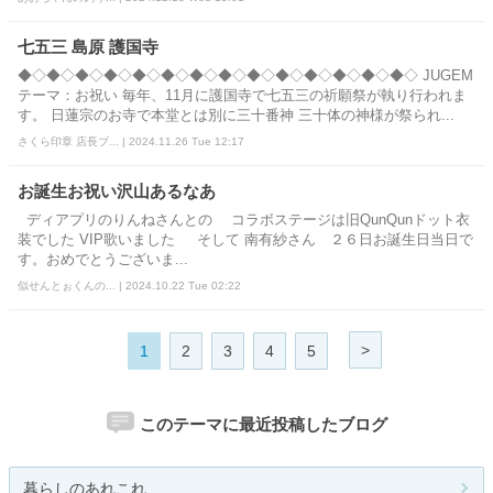
七五三 島原 護国寺
◆◇◆◇◆◇◆◇◆◇◆◇◆◇◆◇◆◇◆◇◆◇◆◇◆◇◆◇ JUGEM
テーマ：お祝い 毎年、11月に護国寺で七五三の祈願祭が執り行われま
す。 日蓮宗のお寺で本堂とは別に三十番神 三十体の神様が祭られ...
さくら印章 店長ブ... | 2024.11.26 Tue 12:17
お誕生お祝い沢山あるなあ
ディアプリのりんねさんとの コラボステージは旧QunQunドット衣
装でした VIP歌いました そして 南有紗さん ２６日お誕生日当日で
す。おめでとうございま...
似せんとぉくんの... | 2024.10.22 Tue 02:22
>
1
2
3
4
5
このテーマに最近投稿したブログ
暮らしのあれこれ