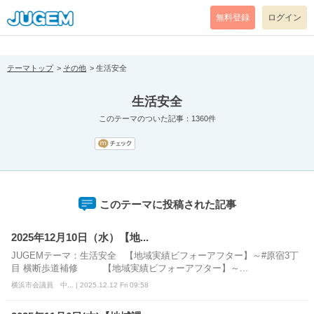
[pear_error: message="Success" code=0 mode=return level=notice
prefix="" info=""]
無料登録
ログイン
テーマトップ
その他
生活安全
生活安全
このテーマのついた記事：1360件
このテーマに投稿された記事
2025年12月10日（水）【地...
JUGEMテーマ：生活安全 【地域実績ビフォーアフター】～#原宿3丁
目 横断歩道補修 【地域実績ビフォーアフター】～...
横浜市会議員 中... | 2025.12.12 Fri 09:58