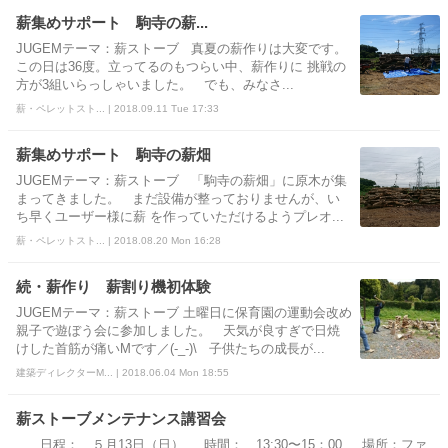
薪集めサポート 駒寺の薪...
JUGEMテーマ：薪ストーブ 真夏の薪作りは大変です。
この日は36度。立ってるのもつらい中、薪作りに 挑戦の
方が3組いらっしゃいました。 でも、みなさ...
薪・ペレットスト... | 2018.09.11 Tue 17:33
薪集めサポート 駒寺の薪畑
JUGEMテーマ：薪ストーブ 「駒寺の薪畑」に原木が集
まってきました。 まだ設備が整っておりませんが、い
ち早くユーザー様に薪 を作っていただけるようプレオ...
薪・ペレットスト... | 2018.08.20 Mon 16:28
続・薪作り 薪割り機初体験
JUGEMテーマ：薪ストーブ 土曜日に保育園の運動会改め
親子で遊ぼう会に参加しました。 天気が良すぎで日焼
けした首筋が痛いMです／(-_-)\ 子供たちの成長が...
建築ディレクターM... | 2018.06.04 Mon 18:55
薪ストーブメンテナンス講習会
日程： ５月13日（日） 時間： 13:30〜15：00 場所：ファ