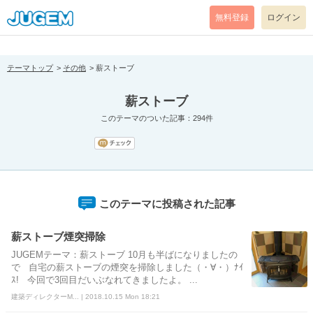
[pear_error: message="Success" code=0 mode=return level=notice
prefix="" info=""]
無料登録
ログイン
テーマトップ
その他
薪ストーブ
薪ストーブ
このテーマのついた記事：294件
このテーマに投稿された記事
薪ストーブ煙突掃除
JUGEMテーマ：薪ストーブ 10月も半ばになりましたの
で 自宅の薪ストーブの煙突を掃除しました（・∀・）ﾅｲ
ｽ! 今回で3回目だいぶなれてきましたよ。 ...
建築ディレクターM... | 2018.10.15 Mon 18:21