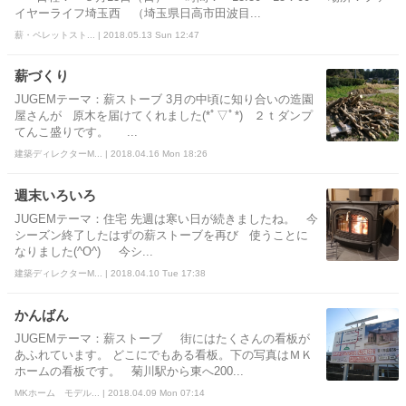
イヤーライフ埼玉西 （埼玉県日高市田波目...
薪・ペレットスト... | 2018.05.13 Sun 12:47
薪づくり
JUGEMテーマ：薪ストーブ 3月の中頃に知り合いの造園
屋さんが 原木を届けてくれました(*ﾟ▽ﾟ*) ２ｔダンプ
てんこ盛りです。 ...
建築ディレクターM... | 2018.04.16 Mon 18:26
週末いろいろ
JUGEMテーマ：住宅 先週は寒い日が続きましたね。 今
シーズン終了したはずの薪ストーブを再び 使うことに
なりました(^O^) 今シ...
建築ディレクターM... | 2018.04.10 Tue 17:38
かんばん
JUGEMテーマ：薪ストーブ 街にはたくさんの看板が
あふれています。 どこにでもある看板。下の写真はＭＫ
ホームの看板です。 菊川駅から東へ200...
MKホーム モデル... | 2018.04.09 Mon 07:14