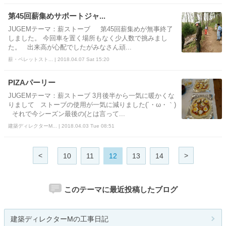
第45回薪集めサポートジャ...
JUGEMテーマ：薪ストーブ 第45回薪集めが無事終了
しました。 今回車を置く場所もなく少人数で挑みまし
た。 出来高が心配でしたがみなさん頑...
薪・ペレットスト... | 2018.04.07 Sat 15:20
PIZAパーリー
JUGEMテーマ：薪ストーブ 3月後半から一気に暖かくな
りまして ストーブの使用が一気に減りました(´・ω・｀)
それで今シーズン最後の(とは言って...
建築ディレクターM... | 2018.04.03 Tue 08:51
<
>
10
11
12
13
14
このテーマに最近投稿したブログ
建築ディレクターMの工事日記