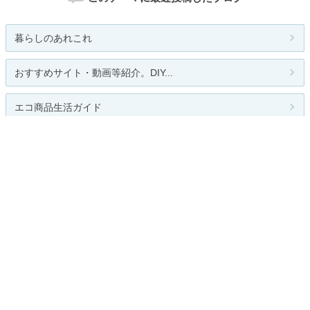
暮らしのあれこれ
おすすめサイト・動画等紹介。DIY...
エコ商品生活ガイド
大道師神 Xディ防災サバイバル対...
真我に生きる「ラーラ北海道」
人気のテーマ
習い事・資格・講座