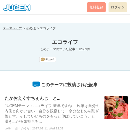
[pear_error: message="Success" code=0 mode=return level=notice
prefix="" info=""]
無料登録
ログイン
テーマトップ
その他
エコライフ
エコライフ
このテーマのついた記事：12639件
このテーマに投稿された記事
たかおえくすちぇんじ と...
JUGEMテーマ：エコライフ 新年ですね、 昨年は自分の
内側と向かい合い 自分を観察して 余分なものを削ぎ
落とす、そしていいものをもっと伸ばしていこう、と
沸き上がる気持ちを...
colibri 折々のうた | 2017.01.11 Wed 12:31