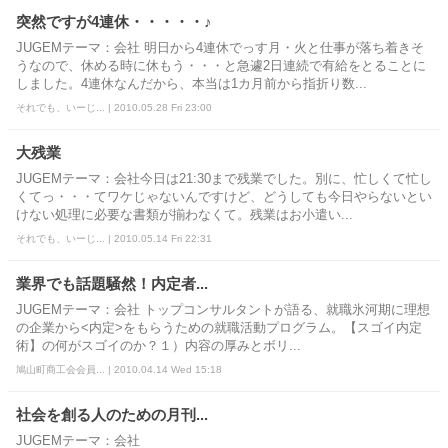
突然ですが4連休・・・・・♪
JUGEMテーマ：会社 明日から4連休でっす月・火と仕事が落ち着きそ
うなので、休める時に休もう・・・と急遽2日連続で有給をとることに
しました。4連休なんだから、本当は1カ月前から指折り数...
それでも、いーじ... | 2010.05.28 Fri 23:00
大残業
JUGEMテーマ：会社今日は21:30まで残業でした。別に、忙しくて忙し
くてっ・・・てワケじゃないんですけど、どうしても今日やらないとい
けない処理に必要な書類が揃わなくて。残業はお小遣い...
それでも、いーじ... | 2010.05.14 Fri 22:31
業界でも話題騒然！内定者...
JUGEMテーマ：会社 トップコンサルタントが語る、就職氷河期に理想
の企業から<内定>をもらうための就職活動プログラム。【スゴイ内定
術】の何がスゴイのか？１）内容の厚みとボリ...
鳩山町商工会会員... | 2010.04.14 Wed 15:18
社会を創る人のための月刊...
JUGEMテーマ：会社