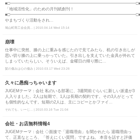
■□━━━━━━━━━━━━━━━━━━━━━━━━━━
「地域活性化」のための月刊紙創刊！
■□━━━━━━━━━━━━━━━━━━━━━━━━━━━━━━━□■
やまちづくり活動をされ...
鳩山町商工会会員... | 2010.04.14 Wed 15:14
崩壊
仕事中に突然、膝の上に重みを感じたので見てみたら、机の引き出しが
思い切り膝の上に乗っかっていた。引き出しを支えていた金具が外れて
しまっていたらしい。そういえば、金曜日の帰り際に...
髪の傷みは心の傷み | 2010.03.17 Wed 23:26
久々に愚痴っちゃいます
JUGEMテーマ：会社 私のいる部署に、3週間前ぐらいに新しい派遣が3
人入りました。2人は短期で、1人は長期の契約です。その3人がとって
も個性的なんです。短期の2人は、主にコピーとかファイ...
それでも、いーじ... | 2010.03.16 Tue 21:04
会社・お店無料情報4
JUGEMテーマ：会社 ◇面接で「退職理由」を聞かれたら 退職理由っ
て、正直なところ、「答えにくい質問」ですよね。 本音を話すと評価