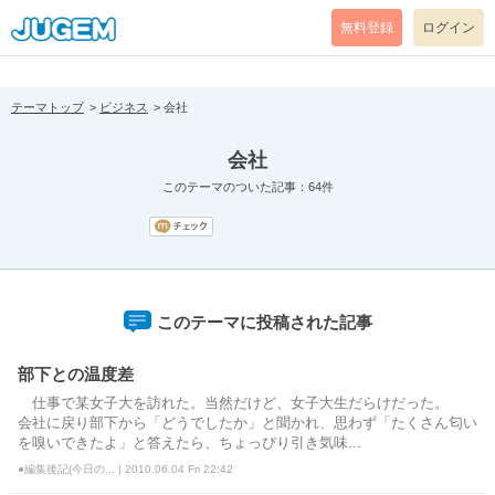
[pear_error: message="Success" code=0 mode=return level=notice
prefix="" info=""]
無料登録
ログイン
テーマトップ
ビジネス
会社
会社
このテーマのついた記事：64件
このテーマに投稿された記事
部下との温度差
仕事で某女子大を訪れた。当然だけど、女子大生だらけだった。
会社に戻り部下から「どうでしたか」と聞かれ、思わず「たくさん匂い
を嗅いできたよ」と答えたら、ちょっぴり引き気味...
●編集後記(今日の... | 2010.06.04 Fri 22:42