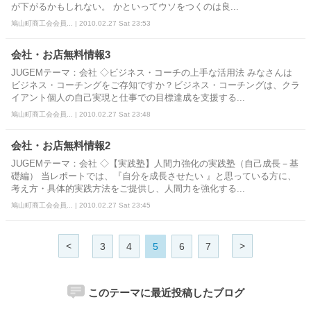
が下がるかもしれない。 かといってウソをつくのは良...
鳩山町商工会会員... | 2010.02.27 Sat 23:53
会社・お店無料情報3
JUGEMテーマ：会社 ◇ビジネス・コーチの上手な活用法 みなさんは
ビジネス・コーチングをご存知ですか？ビジネス・コーチングは、クラ
イアント個人の自己実現と仕事での目標達成を支援する...
鳩山町商工会会員... | 2010.02.27 Sat 23:48
会社・お店無料情報2
JUGEMテーマ：会社 ◇【実践塾】人間力強化の実践塾（自己成長－基
礎編） 当レポートでは、『自分を成長させたい 』と思っている方に、
考え方・具体的実践方法をご提供し、人間力を強化する...
鳩山町商工会会員... | 2010.02.27 Sat 23:45
<
>
3
4
5
6
7
このテーマに最近投稿したブログ