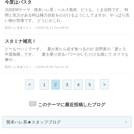
今度はパスタ
JUGEMテーマ：熊本ハレ系：ヘルス風俗 どうも、くま次郎です。 時
間と気力がある時は極力自炊を心がけるようにしてますが、やっぱり洗
い物が苦痛です。 どうにかこれ...
熊本ハレ系★スタッ... | 2026.06.11 Thu 09:59
スタミナ補充！
どーもーいくでーす。 夏が来たら必ず食べるのが 吉野家の「麦とろ
牛皿御膳」です。 夏を乗り切るパワーがいただける感じで オクラも
爽や...
熊本ハレ系★スタッ... | 2026.06.09 Tue 21:15
<
>
1
2
3
4
5
このテーマに最近投稿したブログ
熊本ハレ系★スタッフブログ