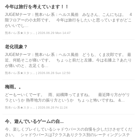
今年は旅行を考えています！！
JUGEMテーマ：熊本ハレ系：ヘルス風俗 みなさん、こんにちは。 4
階フロアーの小太郎です。 今年は旅行をしたいと思っていますがどこ
がいいでし...
熊本ハレ系★スタッ... | 2026.06.29 Mon 14:47
老化現象？
JUGEMテーマ：熊本ハレ系：ヘルス風俗 どうも、くま次郎です。 最
近、何処そこが痛いです。 ちょっと前だと左膝。今は右膝上？あたり
が痛いのと、左足くる...
熊本ハレ系★スタッ... | 2026.06.28 Sun 12:50
梅雨。。
どーもーいくでーす。 雨、結構降ってますね。 最近降り方がゲリ
ラというか 熱帯地方の振り方というか ちょっと怖いですね。 &...
熊本ハレ系★スタッ... | 2026.06.26 Fri 11:24
今、遊んでいるゲームの自...
今、楽しくプレイしているシャドウバースの自慢を少しだけさせてくだ
さい。 シャドウバースは7クラスありクラス別のレーティングシステ