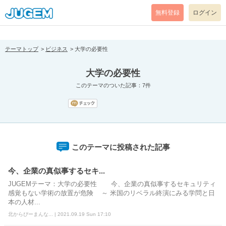
[pear_error: message="Success" code=0 mode=return level=notice
prefix="" info=""]
無料登録
ログイン
テーマトップ
ビジネス
大学の必要性
大学の必要性
このテーマのついた記事：7件
このテーマに投稿された記事
今、企業の真似事するセキ...
JUGEMテーマ：大学の必要性 今、企業の真似事するセキュリティ
感覚もない学術の放置が危険 ～ 米国のリベラル終演にみる学問と日
本の人材...
北からぴーまんな... | 2021.09.19 Sun 17:10