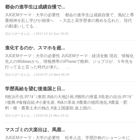
都会の進学生は成績自慢で...
JUGEMテーマ：大学の必要性 都会の進学生は成績自慢で、風紀と尊
重精神を乱し学びが崩壊へ ～大志と高学歴者の務めを忘れた、現代
の勘違いしてる...
北からぴーまんな... | 2017.12.31 Sun 15:01
進化するのか、スマホを超...
JUGEMテーマ：大学の必要性 JUGEMテーマ：経済全般 現在、情報化
先人のWidowsから、情報携帯のiPhoneで飽和。ジョブズが、５年先を
行ってると言った時代が来た。 ...
北からぴーまんな... | 2016.07.13 Wed 08:26
学歴高給を望む後進国と日...
#政治不信,#ｱﾌｶﾞﾝ東部,#緑の大地計画,#難民の帰還,#長老の自治,#ｱﾌｶﾞ
ﾝ復興,#食糧自給,#小麦生産, #緑の革命,#農業の植民地化,#農薬・肥
料・種・農業土木の独占,#途上国援助,途上国の...
北からぴーまんな... | 2016.03.21 Mon 22:11
マスゴミの大楽出は、馬鹿...
JUGEMテーマ：大学の必要性 松本人志、学歴詐称のショーンＫに