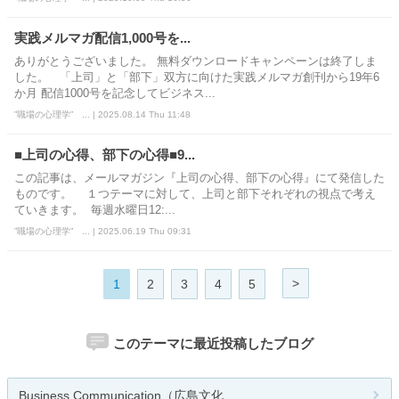
実践メルマガ配信1,000号を...
ありがとうございました。 無料ダウンロードキャンペーンは終了しま
した。 「上司」と「部下」双方に向けた実践メルマガ創刊から19年6
か月 配信1000号を記念してビジネス...
”職場の心理学” ... | 2025.08.14 Thu 11:48
■上司の心得、部下の心得■9...
この記事は、メールマガジン『上司の心得、部下の心得』にて発信した
ものです。 １つテーマに対して、上司と部下それぞれの視点で考え
ていきます。 毎週水曜日12:...
”職場の心理学” ... | 2025.06.19 Thu 09:31
>
1
2
3
4
5
このテーマに最近投稿したブログ
Business Communication（広島文化...