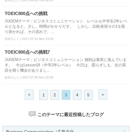
自分らしく | 2017.08.03 Thu 09:35
TOEIC800点への挑戦
JUGEMテーマ：ビジネスコミュニケーション レベルも中学生2年レベ
ルとなると、少し、時間がかかりだす。 しかし、比較表現その1を取
り掛かれば、その流れで、...
自分らしく | 2017.07.31 Mon 23:04
TOEIC800点への挑戦7
JUGEMテーマ：ビジネスコミュニケーション 挑戦は着実に進んでいま
す。 今はLesson18（中学2年レベル） 今日は、図らずしも、生の英
語を聴く機会がありまし...
自分らしく | 2017.07.30 Sun 22:56
<
>
1
2
3
4
5
このテーマに最近投稿したブログ
Business Communication（広島文化...