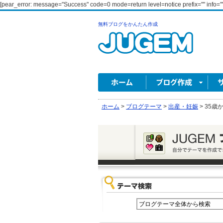
[pear_error: message="Success" code=0 mode=return level=notice prefix="" info=""
無料ブログをかんたん作成
ホーム
>
ブログテーマ
>
出産・妊娠
>
35歳