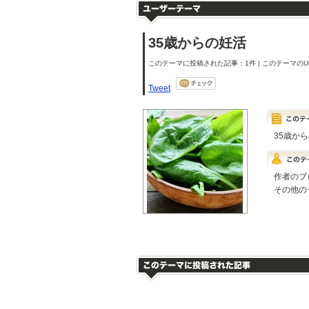
35歳からの妊活
このテーマに投稿された記事：1件 | このテーマのUR
Tweet
35歳か
作者のブ
その他の