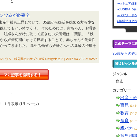
1
»セキュア(SS
»JUGEM I
ルシウムが必要？
»パスワード
»無料ブログ
は、出産年齢も上昇していて、35歳から妊活を始める方も少な
妊娠してもいい体づくり。 そのためには、赤ちゃん、お母さ
 妊婦さんが特に取って置きたい栄養素は 「葉酸」 「鉄
娠前から妊娠初期にかけて摂取することで、赤ちゃんの先天性
分かってきました。 厚生労働省も妊婦さんへの葉酸の摂取を
35歳からの妊
ウム、鉄分配合のサプリが良いのはナゼ？ | 2016.04.23 Sat 02:26
ジャンル
育児
カテゴリー
1
出産・
 - 1 件表示 (1/1 ページ)
育児
(14
教育
(54
食育
(20
親バカ
(
育児相