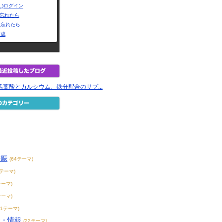
L)ログイン
Dを忘れたら
を忘れたら
作成
活葉酸とカルシウム、鉄分配合のサプ...
妊娠
(64テーマ)
3テーマ)
テーマ)
テーマ)
11テーマ)
談・情報
(22テーマ)