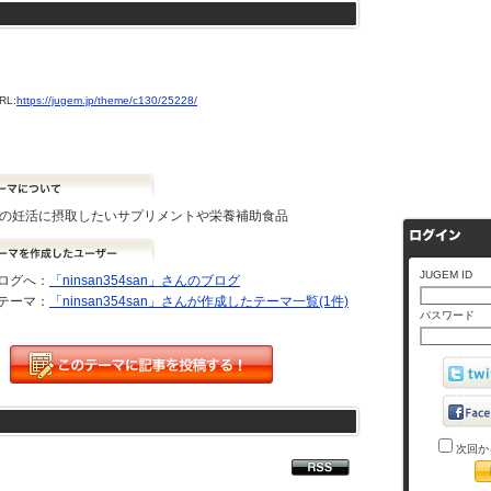
L:
https://jugem.jp/theme/c130/25228/
らの妊活に摂取したいサプリメントや栄養補助食品
JUGEM ID
ログへ：
「ninsan354san」さんのブログ
テーマ：
「ninsan354san」さんが作成したテーマ一覧(1件)
パスワード
次回か