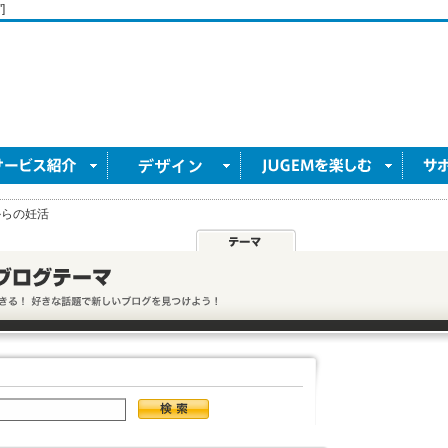
]
からの妊活