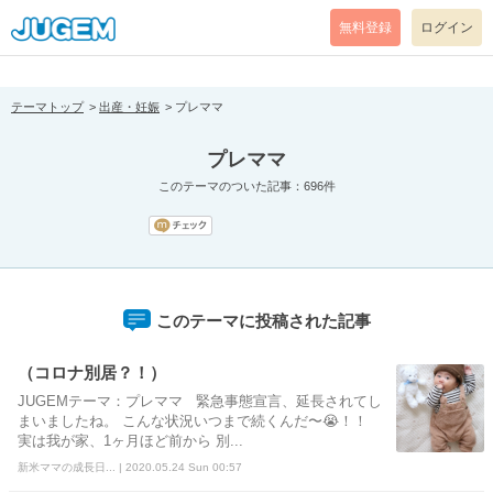
[pear_error: message="Success" code=0 mode=return level=notice
prefix="" info=""]
無料登録
ログイン
テーマトップ
出産・妊娠
プレママ
プレママ
このテーマのついた記事：696件
このテーマに投稿された記事
（コロナ別居？！）
JUGEMテーマ：プレママ 緊急事態宣言、延長されてし
まいましたね。 こんな状況いつまで続くんだ〜😭！！
実は我が家、1ヶ月ほど前から 別...
新米ママの成長日... | 2020.05.24 Sun 00:57