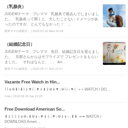
（乳腺炎）
JUGEMテーマ：プレママ 乳腺炎で寝込んでしまいまし
た。 乳腺炎って聞くと、大したことない イメージがあ
ったのですが、とんでもなかった！ ...
新米ママの成長日... | 2020.05.20 Wed 00:09
（結婚記念日）
JUGEMテーマ：プレママ 先日、結婚記念日を迎えまし
た。 旦那さんからはサプライズで プレゼントをもらい
ました。 それはなんと、、、 &n...
新米ママの成長日... | 2020.05.17 Sun 22:27
Vazante Free Watch in Hin...
⇩⇩↡⟱⬇⇩⬇⇩⇓▼⇩↓▼⇓⬇⇓⟱↡▼↓⟱⇩⇩↓▼⇩ ➝➝ WATCH / DO...
Cole | 2018.06.30 Sat 21:05
Free Download American So...
⬇⇓⇩⇩⇓↡⟱↓⬇⟱↡↓▼↡⇩↓▼↓⟱⇓↡↓↓⬇⬇ ➞➟ WATCH /
DOWNLOAD Ameri...