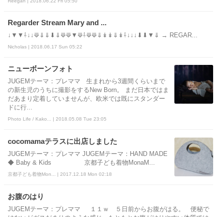
Reegan | 2018.06.22 Fri 05:50
Regarder Stream Mary and ...
↓▼▼⇩↓↓⟱⇓⇓⬇⇓⟱⟱▼⟱⇩⟱⟱⇓↡↡⇓↡⇩↓↓↓⬇⬇▼⇓ → REGAR...
Nicholas | 2018.06.17 Sun 05:22
ニューボーンフォト
JUGEMテーマ：プレママ 生まれから3週間くらいまで
の新生児のうちに撮影をするNew Born。 まだ日本ではま
だあまり定着していませんが、欧米では既にスタンダー
ドに行...
Photo Life / Kako... | 2018.05.08 Tue 23:05
cocomamaテラスに出店しました
JUGEMテーマ：プレママ JUGEMテーマ：HAND MADE
◆ Baby & Kids 京都子ども着物MonaM...
京都子ども着物Mon... | 2017.12.18 Mon 02:18
お腹のはり
JUGEMテーマ：プレママ １１ｗ ５日前からお腹がはる。 便秘で