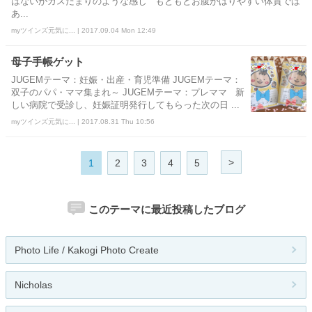
はないがガスだまりのような感じ もともとお腹がはりやすい体質では
あ...
myツインズ元気に... | 2017.09.04 Mon 12:49
母子手帳ゲット
JUGEMテーマ：妊娠・出産・育児準備 JUGEMテーマ：
双子のパパ・ママ集まれ～ JUGEMテーマ：プレママ 新
しい病院で受診し、妊娠証明発行してもらった次の日 ...
myツインズ元気に... | 2017.08.31 Thu 10:56
>
1
2
3
4
5
このテーマに最近投稿したブログ
Photo Life / Kakogi Photo Create
Nicholas