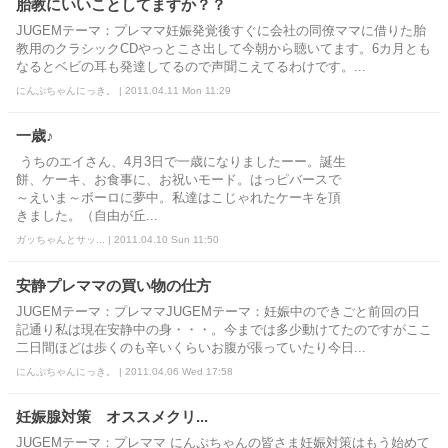
胎教にいいことしてますか？？
JUGEMテーマ：プレママ妊娠発覚後すぐに会社の同僚ママに借りた胎
教用のクラシックCDやっとこさ出して今朝から聴いてます。6カ月とも
なるとベビの耳も発達してるので声聞こえてるわけです。...
にんぷちゃんにっき。 | 2011.04.11 Mon 11:29
一歳♪
うちのエイさん、4月3日で一歳になりましたーー。誕生
餅、ケーキ、お食事に、お祝いモード。はっピバースで
～えいま～ボーロに夢中。私達はこじゃれたケーキを頂
きました。（自由が丘...
ガッちゃんとサッ... | 2011.04.10 Sun 11:50
安静プレママの買い物の仕方
JUGEMテーマ：プレママJUGEMテーマ：妊娠中のできごと前回の日
記通り私は現在安静中の身・・・。今までは多少動けてたのですがここ
二日間ほどは歩くのも辛いくらいお腹が張っていたり今日...
にんぷちゃんにっき。 | 2011.04.06 Wed 17:58
妊娠腺対策 オススメクリ...
JUGEMテーマ：プレママ にんぷちゃんの皆さま妊娠対策はもう始めて