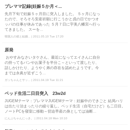
プレママ記録(妊娠５か月＜...
先月下旬で妊娠５ヶ月目に突入しました。 ５ヶ月になっ
たので、そろそろ安産祈願に行こうかと戌の日でかつオ
ッパの仕事が休みであった ５月７日に宇美八幡宮へ行っ
てきました。 スーを...
韓国人の彼と結婚... | 2011.05.10 Tue 17:20
原発
おやすみなさいタケさん、最近になってエイさんに自分
の持ってるパンやお菓子を半分こ～といって渡したり、
話しかけたり、ようやく弟の存在を認めたようです。今
までは永眞が近ずこう...
ガッちゃんとサッ... | 2011.04.19 Tue 11:21
ベッド生活二日目突入 23w2d
JUGEMテーマ：プレママJUGEMテーマ：妊娠中のできごと 結局ハリ
は出たり治まったりの繰り返し。ベッド生活（自宅だけど）も二日目。
ノートPCを寝室に移動～切迫早産の身としては油断...
にんぷちゃんにっき。 | 2011.04.18 Mon 10:10