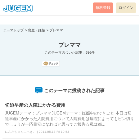
[pear_error: message="Success" code=0 mode=return level=notice
prefix="" info=""]
無料登録
ログイン
テーマトップ
出産・妊娠
プレママ
プレママ
このテーマのついた記事：696件
このテーマに投稿された記事
切迫早産の入院にかかる費用
JUGEMテーマ：プレママJUGEMテーマ：妊娠中のできごと 本日は切
迫早産にかかった入院費用について入院費用は病院によってもピン切り
でしょうが一応目安になればと思ってご報告☆私は都...
にんぷちゃんにっき。 | 2011.05.13 Fri 10:53