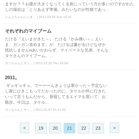
ますか？？お腹が大きくなってくる前にっていう方が多いのですがわた
しの場合は「とりあえず準備」みたいなのが性格であっ...
にんぷちゃんにっき。 | 2011.03.20 Sun 12:31
それぞれのマイブーム
たける『えいまがきた～』 たける『かみ痛い～』えい
ま、ガンガン攻めます。が、たけるは嫌がるけどなぜか
抵抗しませんwあいかわらず、マイペースな兄弟。そんな
タケさんのマイブーム。...
ガッちゃんとサッ... | 2011.01.20 Thu 16:09
2011。
ギョギョギョ。でーーーんきょうは寒かった～予定ない
し家にひきこもってたかったのに、タケルが外に行きた
いって言うもんだから、昼寝してるエイマを置いて、お
散歩。今日は、タケル...
ガッちゃんとサッ... | 2011.01.07 Fri 21:52
<
>
19
20
21
22
23