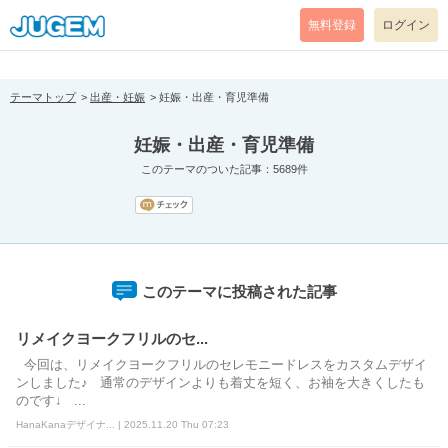
[pear_error: message="Success" code=0 mode=return level=notice
prefix="" info=""]
無料登録
ログイン
テーマトップ
出産・妊娠
妊娠・出産・育児準備
妊娠・出産・育児準備
このテーマのついた記事：5689件
このテーマに投稿された記事
リメイクヨークフリルのセ...
今回は、リメイクヨークフリルのセレモニードレスをカスタムデザイ
ンしました♪ 通常のデザインよりも着丈を短く、お袖を大きくしたも
のです↓ ...
HanaKanaデザイナ... | 2025.11.20 Thu 07:23