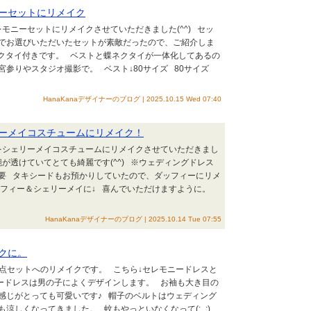
ーセットにリメイク
ニーセットにリメイクさせていただきました(^^) セッ
でお選びいただいたセットが素敵だったので、ご紹介しま
蝶ネクタイ付きです。 ベストと蝶ネクタイが一体化してあるの
宮参りやスタジオ撮影で。 ベスト↓80サイズ 80サイズ
HanaKanaデザイナーのブログ | 2025.10.15 Wed 07:40
ーメイコスチュームにリメイク！
シェリーメイコスチュームにリメイクさせていただきまし
が透けていてとても綺麗です(^^) ※ウェディングドレス
要 タキシードもお預かりしていたので、ダッフィーにリメ
ッフィー＆シェリーメイに↓ 喜んでいただけますように。
HanaKanaデザイナーのブログ | 2025.10.14 Tue 07:55
クに。
点セットへのリメイクです。 こちら↓セレモニードレスと
ードレスは男の子によくデザインします。 お袖も大き目の
感じがとっても可愛いです♪ 帽子のベルトはウェディング
も涼しくなってきました。 蚊もやっといなくなって(:_;)