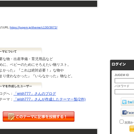
URL:
https://jugem.jp/theme/c130/3672/
要な物・出産準備・育児用品など
めに、ベビーのためにそろえたい物リスト。
よかった』『これは絶対必要！』な物や
JUGEM ID
まり使わなかった』『いらなかった』物など。
パスワード
ログへ：
「wish777」さんのブログ
テーマ：
「wish777」さんが作成したテーマ一覧(2件)
次回か