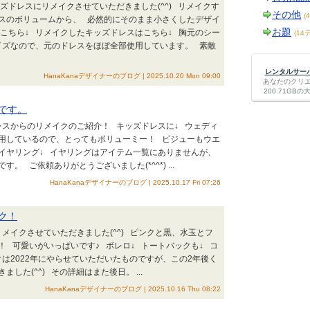
ズドレスにリメイクさせていただきました(^^) リメイクす
その他
(
スのボリュームから、 必然的にそのまま小さくしたデザイ
お題
こちら↓ リメイクしたキッズドレスはこちら↓ 胸元のシー
(14
サイズなので、元のドレスをほぼ全部使用しています。 素敵
レンタルサーバー
HanaKanaデザイナーのブログ | 2025.10.20 Mon 09:00
あなたのクリ
200.71G
です。
スからのリメイクのご紹介！ キッズドレスに↓ ウェディ
用しているので、とってもボリューミー！ ビジューもウエ
 イヤリング↓ イヤリングはアイテム一覧にありませんが、
 ご依頼ありがとうございました(*^^*) ...
HanaKanaデザイナーのブログ | 2025.10.17 Fri 07:26
ク！
イクさせていただきました(^^) ピンクと黒、水玉とフ
 可愛いがいっぱいです♪ ボレロ↓ トートバックも↓ コ
クは2022年にやらせていただいたものですが、この2年後く
た(^^) その詳細はまた後日。 ...
HanaKanaデザイナーのブログ | 2025.10.16 Thu 08:22