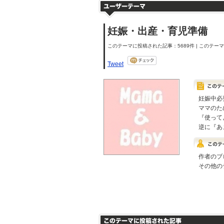
妊娠・出産・育児準備
このテーマに投稿された記事：5689件 | このテーマの
Tweet
妊娠中必
ママのた
『使って
逆に『あ
作者のブ
その他の