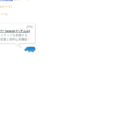
42テーマ)
テーマ)
[PR]
 heteml [ヘテムル]
エイティブを刺激する、
Bの大容量と便利な高機能！