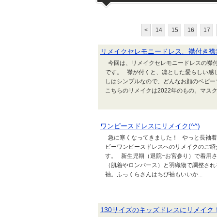
<
14
15
16
17
リメイクセレモニードレス、襟付き襟
今回は、リメイクセレモニードレスの襟付
です。 襟が付くと、凛とした愛らしい感
しはシンプルなので、どんなお顔のベビーで
こちらのリメイクは2022年のもの。マスク
ワンピースドレスにリメイク(^^)
急に寒くなってきました！ やっと長袖着用
ビーワンピースドレスへのリメイクのご紹
す。 新生児期（退院~お宮参り）で着用
（肌着やロンパース）と羽織物で調整され
袖。ふっくらさんはちび袖もいいか...
130サイズのキッズドレスにリメイク