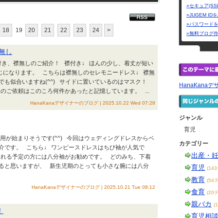
»セキュア(SS
»JUGEM I
»パスワード
18
19
20
21
22
23
24
>
»無料ブログ
無し
き、襟無しのご紹介！ 襟付き↓ ほんの少し、着丈が短い
じになります。 こちらは襟無しのセレモニードレス↓ 襟無
も似合いますね(^^) サイドに置いているのはマスク！
HanaKana
のご依頼はこのころ何件かあったと記憶しています。 ...
HanaKanaデザイナーのブログ | 2025.10.22 Wed 07:28
ジャンル
育児
が始まりそうです(^^) 今回はウェディングドレスからベ
カテゴリー
介です。 こちら↓ ワンピースドレスはちび袖が人気で
出産・
される予定の方には八分袖がお勧めです。 どのみち、下着
ると思いますが、 新生児期のとっても小さな腕には八分
育児
(14
教育
(54
HanaKanaデザイナーのブログ | 2025.10.21 Tue 08:12
食育
(20
親バカ
(
！
育児相