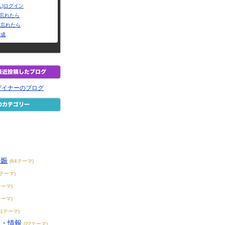
L)ログイン
Dを忘れたら
を忘れたら
作成
デザイナーのブログ
妊娠
(64テーマ)
3テーマ)
テーマ)
テーマ)
11テーマ)
談・情報
(22テーマ)