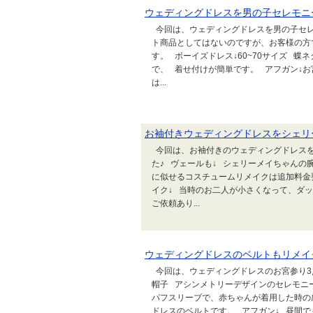
ウェディングドレスを男の子セレモニ
今回は、ウェディングドレスを男の子セレモ
ト商品としてはないのですが、お客様の方
す。 ボーイズドレス↓60~70サイズ 
で、 着せ付けが簡単です。 アフガン↓お
は...
お袖付きウェディングドレスをシェリ
今回は、お袖付きのウェディングドレスを
た♪ ヴェールも↓ シェリーメイちゃんの腕
に似せるコスチュームリメイクは追加料金
イク↓ 当時のお二人が小さくなって、ダ
ご依頼あり...
ウェディングドレスのベルトもリメイ
今回は、ウェディングドレスのお宮参り3
帽子 アシンメトリーデザインのセレモニ
パフスリーブで、赤ちゃんが着用した時の
ドレスのベルトです。 アフガン↓ 昼間で