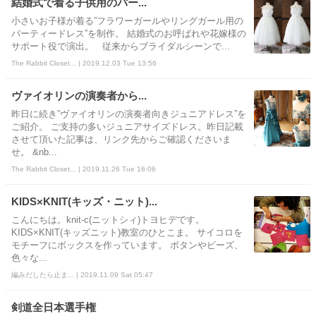
結婚式で着る子供用のパー...
小さいお子様が着る”フラワーガールやリングガール用の
パーティードレス”を制作。 結婚式のお呼ばれや花嫁様の
サポート役で演出。 従来からブライダルシーンで...
The Rabbit Closet... | 2019.12.03 Tue 13:56
ヴァイオリンの演奏者から...
昨日に続き”ヴァイオリンの演奏者向きジュニアドレス”を
ご紹介。 ご支持の多いジュニアサイズドレス。昨日記載
させて頂いた記事は、リンク先からご確認くださいま
せ。 &nb...
The Rabbit Closet... | 2019.11.26 Tue 16:06
KIDS×KNIT(キッズ・ニット)...
こんにちは。knit-c(ニットシィ)トヨヒデです。
KIDS×KNIT(キッズニット)教室のひとこま。 サイコロを
モチーフにボックスを作っています。 ボタンやビーズ、
色々な...
編みだしたら止ま... | 2019.11.09 Sat 05:47
剣道全日本選手権