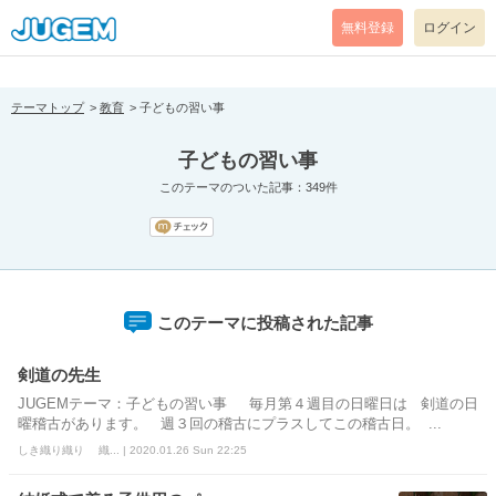
[pear_error: message="Success" code=0 mode=return level=notice
prefix="" info=""]
無料登録
ログイン
テーマトップ
教育
子どもの習い事
子どもの習い事
このテーマのついた記事：349件
このテーマに投稿された記事
剣道の先生
JUGEMテーマ：子どもの習い事 毎月第４週目の日曜日は 剣道の日
曜稽古があります。 週３回の稽古にプラスしてこの稽古日。 ...
しき織り織り 織... | 2020.01.26 Sun 22:25