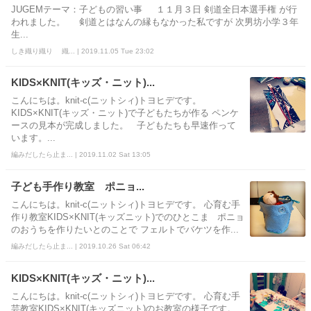
JUGEMテーマ：子どもの習い事 １１月３日 剣道全日本選手権 が行
われました。 剣道とはなんの縁もなかった私ですが 次男坊小学３年
生...
しき織り織り 織... | 2019.11.05 Tue 23:02
KIDS×KNIT(キッズ・ニット)...
こんにちは。knit-c(ニットシィ)トヨヒデです。
KIDS×KNIT(キッズ・ニット)で子どもたちが作る ペンケ
ースの見本が完成しました。 子どもたちも早速作って
います。...
編みだしたら止ま... | 2019.11.02 Sat 13:05
子ども手作り教室 ポニョ...
こんにちは。knit-c(ニットシィ)トヨヒデです。 心育む手
作り教室KIDS×KNIT(キッズニット)でのひとこま ポニョ
のおうちを作りたいとのことで フェルトでバケツを作...
編みだしたら止ま... | 2019.10.26 Sat 06:42
KIDS×KNIT(キッズ・ニット)...
こんにちは。knit-c(ニットシィ)トヨヒデです。 心育む手
芸教室KIDS×KNIT(キッズニット)のお教室の様子です。