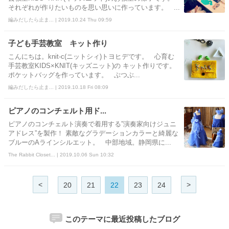
それぞれが作りたいものを思い思いに作っています。 ...
編みだしたら止ま... | 2019.10.24 Thu 09:59
子ども手芸教室 キット作り
こんにちは。knit-c(ニットシィ)トヨヒデです。 心育む
手芸教室KIDS×KNIT(キッズニット)の キット作りです。
ポケットバッグを作っています。 ぶつぶ...
編みだしたら止ま... | 2019.10.18 Fri 08:09
ピアノのコンチェルト用ド...
ピアノのコンチェルト演奏で着用する”演奏家向けジュニ
アドレス”を製作！ 素敵なグラデーションカラーと綺麗な
ブルーのAラインシルエット。 中部地域。静岡県に...
The Rabbit Closet... | 2019.10.06 Sun 10:32
<
>
20
21
22
23
24
このテーマに最近投稿したブログ