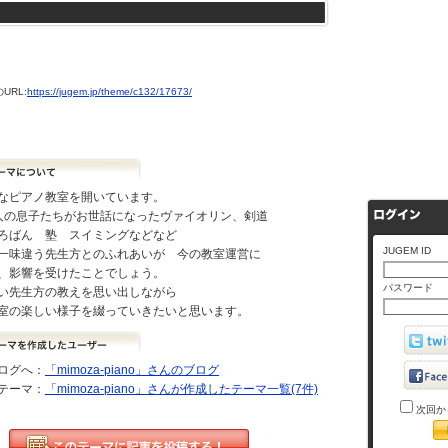
URL:
https://jugem.jp/theme/c132/17673/
なピアノ教室を開いています。
人の息子たちがお世話になったヴァイオリン、剣道
ろばん 塾 スイミングなどなど
JUGEM ID
一味違う先生方とのふれあいが 今の教室運営に
、影響を受けたことでしょう。
パスワード
い先生方の教えを思い出しながら
室の楽しい様子を綴っていきたいと思います。
ログへ：
「mimoza-piano」さんのブログ
テーマ：
「mimoza-piano」さんが作成したテーマ一覧(7件)
次回か