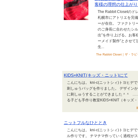
客様の理想の仕上がり
The Rabbit Cl
札幌市にアトリエを完
ーが在住。 ファクトリ
のご身長に合わせたシル
出”を作り上げる。お客
ーメイド製作”とさせて頂
生...
The Rabbit Close
KIDS×KNIT(キッズ・ニット)にて
こんにちは。 kni-c(ニットシィ)トヨヒデ
刺しゅうバッグを作りました。 デザイン
に刺しゅうすることができました＾＾ …
る子ども手作り教室KIDS×KNIT（キッズ・ニ
ニットフルなひととき
こんにちは。 kni-c(ニットシィ)トヨヒデで
ル作りです。 チマチマ作っていく過程が