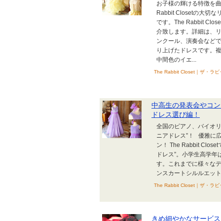
お子様の輝ける特徴を曲
Rabbit Close
です。The Rabbit Cl
介致します。詳細は、
ンクール、演奏会など
り上げたドレスです。
中間色のイエ...
The Rabbit Close
中高生の発表会やコン
ドレス選び編！
全国のピアノ、バイオリ
ニアドレス”！ 優雅に
ン！ The Rabbit 
ドレス”。小学生高学年
す。これまでに様々なデ
ンスカートシルルエット
The Rabbit Close
きめ細やかなサービスを提