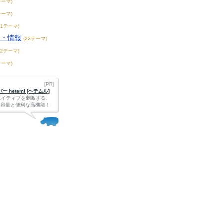
テーマ)
テーマ)
11テーマ)
談・情報
(22テーマ)
42テーマ)
テーマ)
[PR]
 heteml [ヘテムル]
エイティブを刺激する、
Bの大容量と便利な高機能！