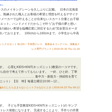
。
osetのドレスのメイキングシーンを久しぶりに記載。 日本の北海道
備。熟練された職人とお客様の希望と理想を叶えるデザイナ
ーメーカーでは叶えることが出来ないスカート分量とお子様
エット。ハンドメイドだからこそ叶う”お子様の夢と想い
様の細かい希望を臨機応変に対応するため”完全受注オーダ
いております。 100cmから160cmまで。小学生から中高
t｜ザ・ラビットクロゼット BLOG！子供用ドレス、発表会＆コンクール、演奏会ド
レス専門ブランド | 2019.05.30 Thu 11:18
です。 心育むKIDS×KNIT(キッズニット)教室の一コマです。
から自分で考えて作ってもらいます。 一針、ひと針、丁寧
……………………………… 集中力・創造力・持続性を育て
ット） 【日 時】毎週土曜日10:00～12:...
編みだしたら止まらないニットフルなひととき | 2019.04.25 Thu 06:12
す。 子ども手芸教室KIDS×KNIT(キッズニット)の サンプ
ストレス発散になります。 完成することより、手作りの作業