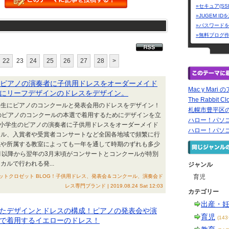
»セキュア(SS
»JUGEM I
»パスワード
»無料ブログ
22
23
24
25
26
27
28
>
生のピアノの演奏者に子供用ドレスをオーダーメイド
Mac y Mar
にリーフデザインのドレスをデザイン。
The Rabbit
学生にピアノのコンクールと発表会用のドレスをデザイン！
札幌市豊平区の
のピアノのコンクールの本選で着用するためにデザインを立
ハロー！パソ
の小学生のピアノの演奏者に子供用ドレスをオーダーメイド
ハロー！パソ
ール、入賞者や受賞者コンサートなど全国各地域で頻繁に行
域や所属する教室によっても一年を通して時期のずれも多少
月以降から翌年の3月末頃がコンサートとコンクールが特別
ルで行われる発...
ジャンル
t｜ザ・ラビットクロゼット BLOG！子供用ドレス、発表会＆コンクール、演奏会ド
育児
レス専門ブランド | 2019.08.24 Sat 12:03
カテゴリー
出産・
たデザインとドレスの構成！ピアノの発表会や演
育児
(14
で着用するイエローのドレス！