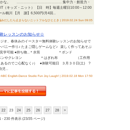
うかな。 ………………………………… 集中力・創造力・
T（キッズ・ニット） 【日 時】毎週土曜日10:00～12:00
川 【月 謝】6,500円/月4回...
編みだしたら止まらないニットフルなひととき | 2019.02.24 Sun 09:05
料体験レッスンのお知らせ☆
タジオ、春休みのイースター無料体験レッスンのお知らせで
ーバニー作り♪ たまご隠しゲームなど♪ 楽しく作ってあそぶ
の方見学可能 ●持ち物...＊水筒 ＊ボンド
ンやクレヨン ＊はぎれ布 （工作用
あるのでご心配なく♪） ●体験可能日 ３月３０日(土) ?
...
lish-Dance Studio Fun Joy Laugh! | 2019.02.18 Mon 17:50
22
23
24
25
26
27
28
>
 - 230 件表示 (23/35 ページ)