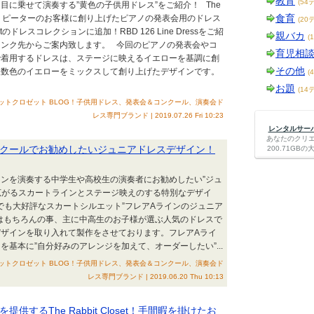
教育
(54
目に乗せて演奏する”黄色の子供用ドレス”をご紹介！ The
食育
tの大切なリピーターのお客様に創り上げたピアノの発表会用のドレス
(20
osetのドレスコレクションに追加！RBD 126 Line Dressをご紹
親バカ
(
リンク先からご案内致します。 今回のピアノの発表会やコ
育児相
で着用するドレスは、ステージに映えるイエローを基調に創
その他
複数色のイエローをミックスして創り上げたデザインです。
(
お題
(14
t｜ザ・ラビットクロゼット BLOG！子供用ドレス、発表会＆コンクール、演奏会ド
レス専門ブランド | 2019.07.26 Fri 10:23
レンタルサーバー
あなたのクリ
クールでお勧めしたいジュニアドレスデザイン！
200.71G
ンを演奏する中学生や高校生の演奏者にお勧めしたい”ジュ
広がるスカートラインとステージ映えのする特別なデザイ
Closetでも大好評なスカートシルエット”フレアAラインのジュニア
はもちろんの事、主に中高生のお子様が選ぶ人気のドレスで
ザインを取り入れて製作をさせております。フレアAライ
を基本に”自分好みのアレンジを加えて、オーダーしたい”...
t｜ザ・ラビットクロゼット BLOG！子供用ドレス、発表会＆コンクール、演奏会ド
レス専門ブランド | 2019.06.20 Thu 10:13
供するThe Rabbit Closet！手間暇を掛けたお