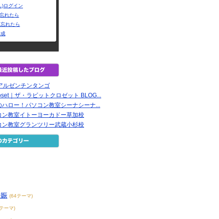
L)ログイン
Dを忘れたら
を忘れたら
作成
i のアルゼンチンタンゴ
 Closet｜ザ・ラビットクロゼット BLOG...
ハロー！パソコン教室シーナシーナ...
コン教室イトーヨーカドー草加校
コン教室グランツリー武蔵小杉校
妊娠
(64テーマ)
3テーマ)