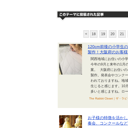
<
18
19
20
21
120cm前後の小学
製作！大阪府のお客様
関西地域にお住いの小
今年の9月と来年の1月
案。 大阪府にお住い
製作。発表会やコンク
われておりますね。地
生じると感じます。10
多いと感じますね。ローカ
The Rabbit Close
お子様の特徴を活かし
奏会、コンクールなど