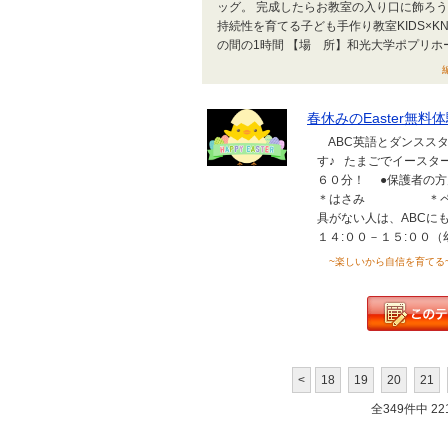
ッグ。 完成したらお教室の入り口に飾ろ
持続性を育てる子ども手作り教室KIDS×KNI
の間の1時間 【場 所】和光大学ポプリホール鶴
春休みのEaster無
ABC英語とダンスス
す♪ たまごでイースタ
６０分！ ●保護者
＊はさみ ＊ペ
具がない人は、ABCにも
１４:００－１５:００（幼児
~楽しいから自信を育てる~ABC Eng
<
18
19
20
21
全349件中 221