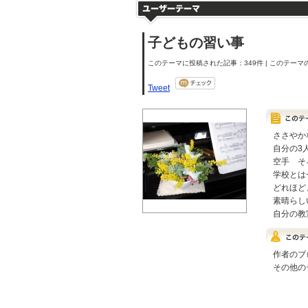
子どもの習い事
このテーマに投稿された記事：349件 | このテーマの
Tweet
ささやか
自分の3
空手 そ
学校とは
どれほど
素晴らし
自分の教
作者のブ
その他の