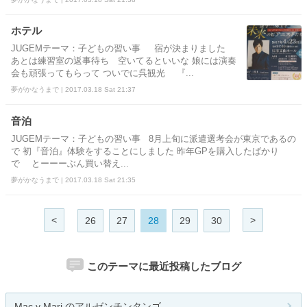
ホテル
JUGEMテーマ：子どもの習い事 宿が決まりました
あとは練習室の返事待ち 空いてるといいな 娘には演奏
会も頑張ってもらって ついでに呉観光 『...
夢がかなうまで | 2017.03.18 Sat 21:37
音泊
JUGEMテーマ：子どもの習い事 8月上旬に派遣選考会が東京であるの
で 初『音泊』体験をすることにしました 昨年GPを購入したばかり
で とーーーぶん買い替え...
夢がかなうまで | 2017.03.18 Sat 21:35
<
>
26
27
28
29
30
このテーマに最近投稿したブログ
Mac y Mari のアルゼンチンタンゴ