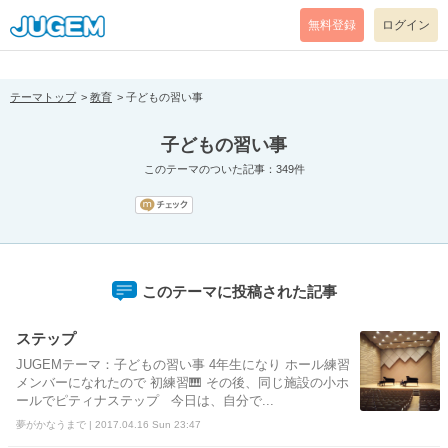
[pear_error: message="Success" code=0 mode=return level=notice
prefix="" info=""]
無料登録
ログイン
テーマトップ
教育
子どもの習い事
子どもの習い事
このテーマのついた記事：349件
このテーマに投稿された記事
ステップ
JUGEMテーマ：子どもの習い事 4年生になり ホール練習
メンバーになれたので 初練習🎹 その後、同じ施設の小ホ
ールでピティナステップ 今日は、自分で...
夢がかなうまで | 2017.04.16 Sun 23:47