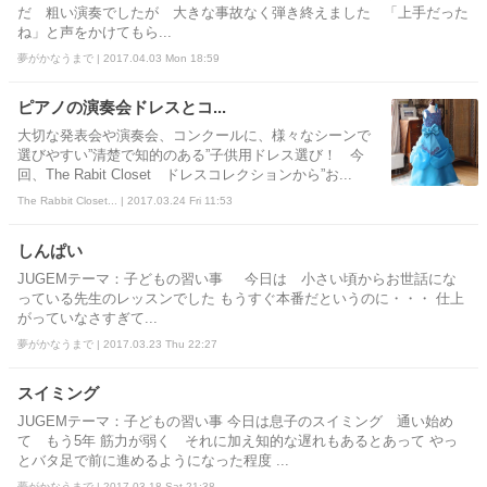
だ 粗い演奏でしたが 大きな事故なく弾き終えました 「上手だった
ね」と声をかけてもら...
夢がかなうまで | 2017.04.03 Mon 18:59
ピアノの演奏会ドレスとコ...
大切な発表会や演奏会、コンクールに、様々なシーンで
選びやすい”清楚で知的のある”子供用ドレス選び！ 今
回、The Rabit Closet ドレスコレクションから”お...
The Rabbit Closet... | 2017.03.24 Fri 11:53
しんぱい
JUGEMテーマ：子どもの習い事 今日は 小さい頃からお世話にな
っている先生のレッスンでした もうすぐ本番だというのに・・・ 仕上
がっていなさすぎて...
夢がかなうまで | 2017.03.23 Thu 22:27
スイミング
JUGEMテーマ：子どもの習い事 今日は息子のスイミング 通い始め
て もう5年 筋力が弱く それに加え知的な遅れもあるとあって やっ
とバタ足で前に進めるようになった程度 ...
夢がかなうまで | 2017.03.18 Sat 21:38