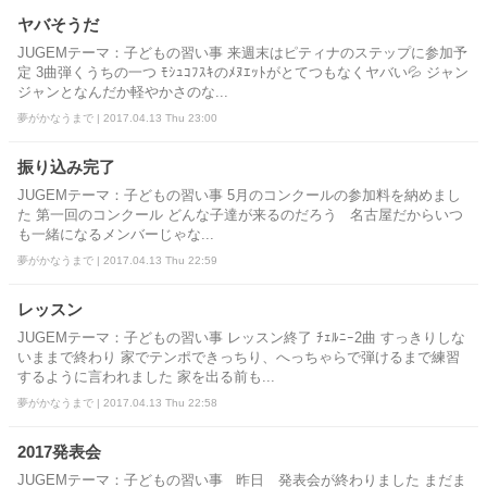
ヤバそうだ
JUGEMテーマ：子どもの習い事 来週末はピティナのステップに参加予
定 3曲弾くうちの一つ ﾓｼｭｺﾌｽｷのﾒﾇｴｯﾄがとてつもなくヤバい💦 ジャン
ジャンとなんだか軽やかさのな...
夢がかなうまで | 2017.04.13 Thu 23:00
振り込み完了
JUGEMテーマ：子どもの習い事 5月のコンクールの参加料を納めまし
た 第一回のコンクール どんな子達が来るのだろう 名古屋だからいつ
も一緒になるメンバーじゃな...
夢がかなうまで | 2017.04.13 Thu 22:59
レッスン
JUGEMテーマ：子どもの習い事 レッスン終了 ﾁｪﾙﾆｰ2曲 すっきりしな
いままで終わり 家でテンポできっちり、へっちゃらで弾けるまで練習
するように言われました 家を出る前も...
夢がかなうまで | 2017.04.13 Thu 22:58
2017発表会
JUGEMテーマ：子どもの習い事 昨日 発表会が終わりました まだま