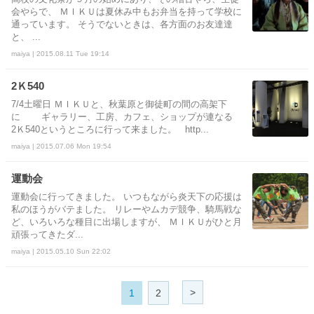
会やらで、 ＭＩＫＵは夏休み中もお弁当を持って学校に
通っています。 そうでないときは、各方面のお友達達
と、 ...
maiya | 2015.08.11 Tue 19:14
2Ｋ540
7/4土曜日 ＭＩＫＵと、秋葉原と御徒町の間の高架下
に ギャラリー、工房、カフェ、ショップが連なる
2Ｋ540というところに行って来ました。 http...
maiya | 2015.07.06 Mon 19:54
運動会
運動会に行ってきました。 いつもながら炎天下の応援は
私のほうがバテました。 リレーやムカデ競争、騎馬戦な
ど、いろいろな種目に出場しますが、 ＭＩＫＵがひと月
頑張ってきたダ...
maiya | 2015.05.10 Sun 22:02
>
1
2