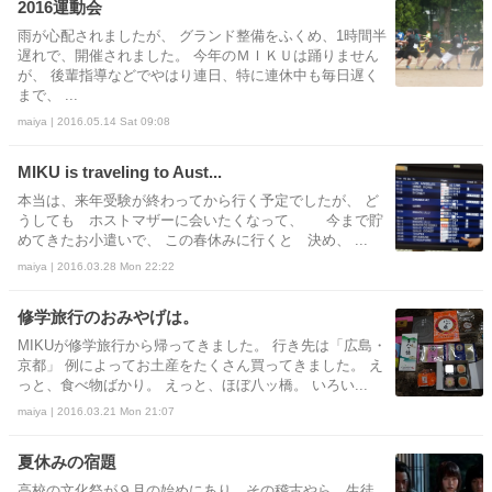
2016運動会
雨が心配されましたが、 グランド整備をふくめ、1時間半
遅れで、開催されました。 今年のＭＩＫＵは踊りません
が、 後輩指導などでやはり連日、特に連休中も毎日遅く
まで、 ...
maiya | 2016.05.14 Sat 09:08
MIKU is traveling to Aust...
本当は、来年受験が終わってから行く予定でしたが、 ど
うしても ホストマザーに会いたくなって、 今まで貯
めてきたお小遣いで、 この春休みに行くと 決め、 ...
maiya | 2016.03.28 Mon 22:22
修学旅行のおみやげは。
MIKUが修学旅行から帰ってきました。 行き先は「広島・
京都」 例によってお土産をたくさん買ってきました。 え
っと、食べ物ばかり。 えっと、ほぼ八ッ橋。 いろい...
maiya | 2016.03.21 Mon 21:07
夏休みの宿題
高校の文化祭が９月の始めにあり、その稽古やら、生徒