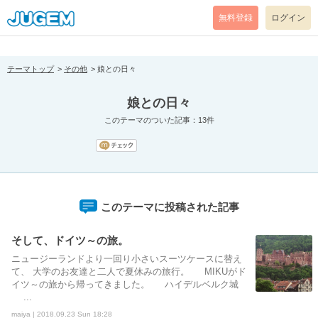
[pear_error: message="Success" code=0 mode=return level=notice
prefix="" info=""]
無料登録
ログイン
テーマトップ
その他
娘との日々
娘との日々
このテーマのついた記事：13件
このテーマに投稿された記事
そして、ドイツ～の旅。
ニュージーランドより一回り小さいスーツケースに替え
て、 大学のお友達と二人で夏休みの旅行。 MIKUがド
イツ～の旅から帰ってきました。 ハイデルベルク城
...
maiya | 2018.09.23 Sun 18:28