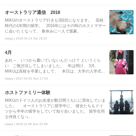
オーストラリア通信 2018
MIKUのオーストラリア行きも3回目になります。 高校
時代の1年間の留学。 2016年にはその時のホストマザー
に会いたくなって、 春休みに一人で渡豪。 ...
maiya | 2018.04.14 Sat 19:23
4月
あれ～、いつから書いていないんだっけ？ というくら
い ご無沙汰してしまいました。 年は明け、 3月、
MIKUは高校を卒業しまして、 本日は、大学の入学式...
maiya | 2017.04.02 Sun 17:53
ホストファミリー体験
MIKUのドイツ人のお友達が数日間うちにに滞在していま
した。 オーストラリアに留学中に、 彼女たちもドイ
ツから半年の留学をしていて知り合いました。 留学生同
士仲良くなっ...
maiya | 2016.11.06 Sun 21:08