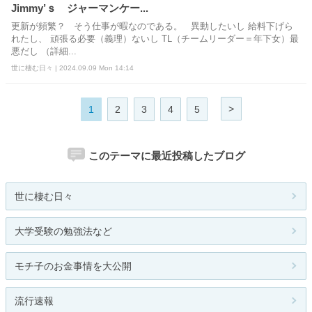
Jimmy’ｓ ジャーマンケー...
更新が頻繁？ そう仕事が暇なのである。 異動したいし 給料下げら
れたし、 頑張る必要（義理）ないし TL（チームリーダー＝年下女）最
悪だし （詳細...
世に棲む日々 | 2024.09.09 Mon 14:14
>
1
2
3
4
5
このテーマに最近投稿したブログ
世に棲む日々
大学受験の勉強法など
モチ子のお金事情を大公開
流行速報