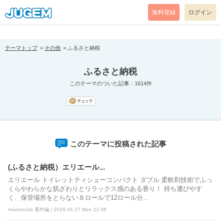
[pear_error: message="Success" code=0 mode=return level=notice
prefix="" info=""]
無料登録
ログイン
テーマトップ
その他
ふるさと納税
ふるさと納税
このテーマのついた記事：1614件
このテーマに投稿された記事
(ふるさと納税）エリエール...
エリエール トイレットティシューコンパクト ダブル 柔軟剤技術でふっ
くらやわらかな肌ざわりとリラックス感のある香り！ 持ち運びやす
く、保管場所をとらない８ロールで12ロール分...
marronclub 番外編 | 2026.04.27 Mon 22:38