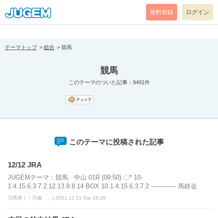
[pear_error: message="Success" code=0 mode=return level=notice
prefix="" info=""]
無料登録
ログイン
テーマトップ
総合
競馬
競馬
このテーマのついた記事：9491件
このテーマに投稿された記事
12/12 JRA
JUGEMテーマ：競馬 中山 01R (09:50) 〇* 10-
1.4.15.6.3.7.2.12.13.9.8.14 BOX 10.1.4.15.6.3.7.2 ------------- 馬鉄会
万馬券！！万歳 ... | 2021.12.11 Sat 16:29