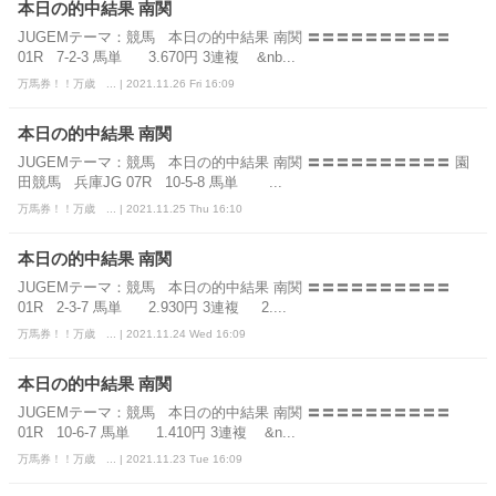
本日の的中結果 南関
JUGEMテーマ：競馬 本日の的中結果 南関 〓〓〓〓〓〓〓〓〓〓
01R 7-2-3 馬単 3.670円 3連複 &nb...
万馬券！！万歳 ... | 2021.11.26 Fri 16:09
本日の的中結果 南関
JUGEMテーマ：競馬 本日の的中結果 南関 〓〓〓〓〓〓〓〓〓〓 園
田競馬 兵庫JG 07R 10-5-8 馬単 ...
万馬券！！万歳 ... | 2021.11.25 Thu 16:10
本日の的中結果 南関
JUGEMテーマ：競馬 本日の的中結果 南関 〓〓〓〓〓〓〓〓〓〓
01R 2-3-7 馬単 2.930円 3連複 2....
万馬券！！万歳 ... | 2021.11.24 Wed 16:09
本日の的中結果 南関
JUGEMテーマ：競馬 本日の的中結果 南関 〓〓〓〓〓〓〓〓〓〓
01R 10-6-7 馬単 1.410円 3連複 &n...
万馬券！！万歳 ... | 2021.11.23 Tue 16:09