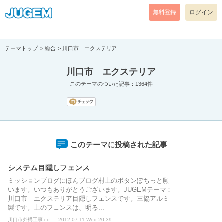
[pear_error: message="Success" code=0 mode=return level=notice
prefix="" info=""]
無料登録
ログイン
テーマトップ
総合
川口市 エクステリア
川口市 エクステリア
このテーマのついた記事：1364件
このテーマに投稿された記事
システム目隠しフェンス
ミッションブログにほんブログ村上のボタンぽちっと願
います。いつもありがとうございます。JUGEMテーマ：
川口市 エクステリア目隠しフェンスです。三協アルミ
製です。上のフェンスは、明る...
川口市外構工事.co... | 2012.07.11 Wed 20:39