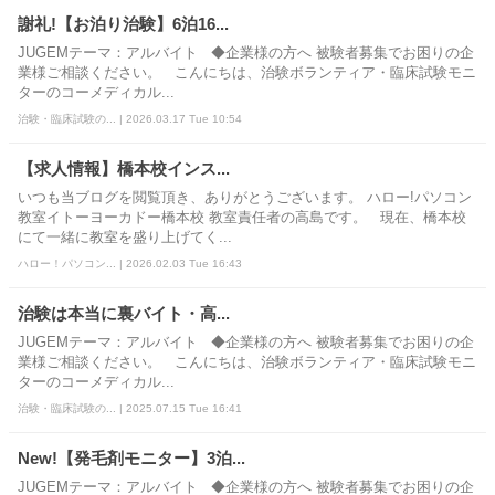
謝礼!【お泊り治験】6泊16...
JUGEMテーマ：アルバイト ◆企業様の方へ 被験者募集でお困りの企
業様ご相談ください。 こんにちは、治験ボランティア・臨床試験モニ
ターのコーメディカル...
治験・臨床試験の... | 2026.03.17 Tue 10:54
【求人情報】橋本校インス...
いつも当ブログを閲覧頂き、ありがとうございます。 ハロー!パソコン
教室イトーヨーカドー橋本校 教室責任者の高島です。 現在、橋本校
にて一緒に教室を盛り上げてく...
ハロー！パソコン... | 2026.02.03 Tue 16:43
治験は本当に裏バイト・高...
JUGEMテーマ：アルバイト ◆企業様の方へ 被験者募集でお困りの企
業様ご相談ください。 こんにちは、治験ボランティア・臨床試験モニ
ターのコーメディカル...
治験・臨床試験の... | 2025.07.15 Tue 16:41
New!【発毛剤モニター】3泊...
JUGEMテーマ：アルバイト ◆企業様の方へ 被験者募集でお困りの企