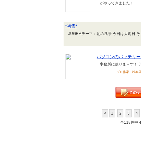
がやってきました！
*初雪*
JUGEMテーマ：朝の風景 今日は大晦日!そし
パソコンのバッテリー
事務所に戻りま～す！ J
プロ作家 松本肇 のブ
<
1
2
3
4
全118件中 41