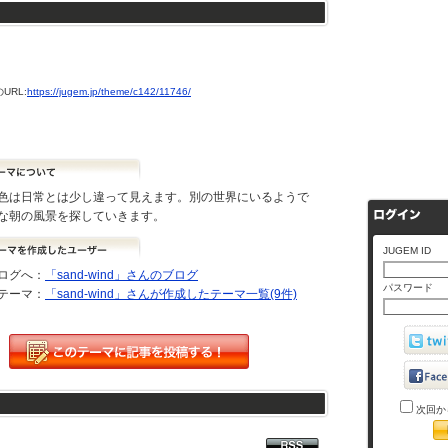
URL:
https://jugem.jp/theme/c142/11746/
色は日常とは少し違って見えます。別の世界にいるようで
な朝の風景を探していきます。
JUGEM ID
ログへ：
「sand-wind」さんのブログ
パスワード
テーマ：
「sand-wind」さんが作成したテーマ一覧(9件)
次回か