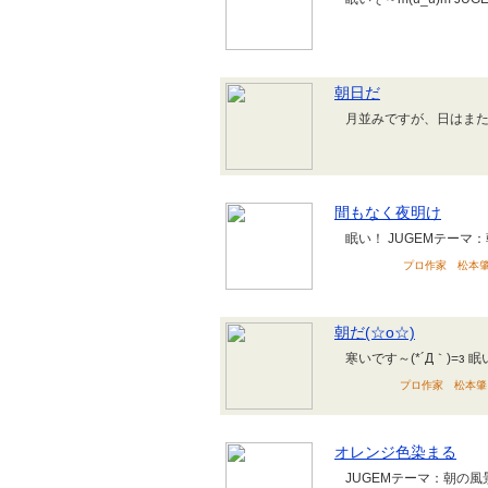
朝日だ
月並みですが、日はまた
間もなく夜明け
眠い！ JUGEMテーマ
プロ作家 松本肇 のブ
朝だ(☆o☆)
寒いです～(*´Д｀)=з 眠
プロ作家 松本肇 のブ
オレンジ色染まる
JUGEMテーマ：朝の