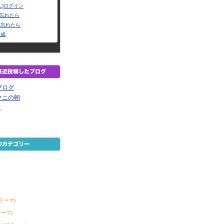
L)ログイン
Dを忘れたら
を忘れたら
作成
ブログ
ァニの朝
e
8テーマ)
テーマ)