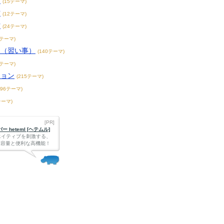
賞
(15テーマ)
賞
(12テーマ)
賞
(24テーマ)
3テーマ)
こ（習い事）
(140テーマ)
4テーマ)
ション
(215テーマ)
396テーマ)
テーマ)
[PR]
 heteml [ヘテムル]
エイティブを刺激する、
Bの大容量と便利な高機能！