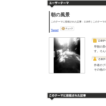
朝の風景
このテーマに投稿された記事：118件 | このテーマの
Tweet
早朝の景
す。そん
作者のブ
その他の