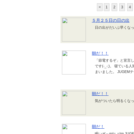
<
1
2
3
4
５月２５日の日の出
日の出がだいぶ早くなって
朝だ！！
「節電するぞ」と宣言
です(-_-;)。 寝て
まいました。 JUGEM
朝だ！！
気がついたら明るくなって
朝だ！
眠いぞ～m(u_u)m J