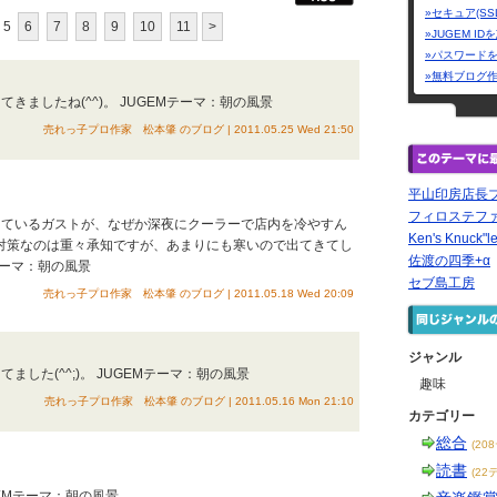
»セキュア(SS
5
6
7
8
9
10
11
>
»JUGEM I
»パスワード
»無料ブログ
きましたね(^^)。 JUGEMテーマ：朝の風景
売れっ子プロ作家 松本肇 のブログ | 2011.05.25 Wed 21:50
平山印房店長
フィロステフ
しているガストが、なぜか深夜にクーラーで店内を冷やすん
Ken's Knuck"l
いる人対策なのは重々承知ですが、あまりにも寒いので出てきてし
佐渡の四季+α
テーマ：朝の風景
セブ島工房
売れっ子プロ作家 松本肇 のブログ | 2011.05.18 Wed 20:09
ジャンル
ました(^^;)。 JUGEMテーマ：朝の風景
趣味
売れっ子プロ作家 松本肇 のブログ | 2011.05.16 Mon 21:10
カテゴリー
総合
(20
読書
(22
UGEMテーマ：朝の風景