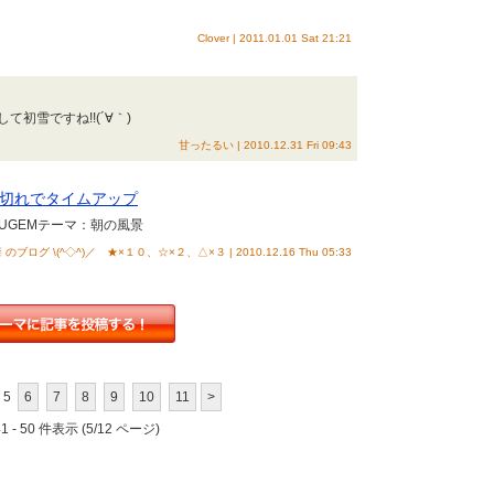
Clover | 2011.01.01 Sat 21:21
て初雪ですね!!(´∀｀)
甘ったるい | 2010.12.31 Fri 09:43
切れでタイムアップ
UGEMテーマ：朝の風景
ログ \(^◇^)／ ★×１０、☆×２、△×３ | 2010.12.16 Thu 05:33
5
6
7
8
9
10
11
>
 - 50 件表示 (5/12 ページ)