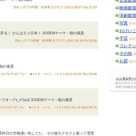
音楽鑑
売れっ子プロ作家 松本肇 のブログ | 2011.05.07 Sat 11:03
映画鑑
演劇鑑
写真
(37
おけい
昇る！ がんばろう日本！ JUGEMテーマ：朝の風景
手芸
(24
売れっ子プロ作家 松本肇 のブログ | 2011.04.08 Fri 23:59
コレク
その他
(
お題
(22
：朝の風景
ログ \(^◇^)／ ★×１０、☆×２、△×３ | 2011.02.03 Thu 20:48
レンタルサーバー
あなたのクリ
200.71G
いです～(*v_v*)zzZ JUGEMテーマ：朝の風景
ログ \(^◇^)／ ★×１０、☆×２、△×３ | 2011.01.19 Wed 06:30
風景昨日の空物凄い色してた。 その後モクモクと曇って雪雲