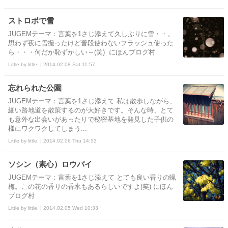
ストロボで雪
JUGEMテーマ：言葉を1さじ添えて久しぶりに雪・・。
思わず夜に雪撮ったけど普段使わないフラッシュ使った
ら・・・何だか恥ずかしい～(笑) にほんブログ村
Little by little. | 2014.02.08 Sat 11:57
忘れられた公園
JUGEMテーマ：言葉を1さじ添えて 私は散歩しながら、
細い路地道を散策するのが大好きです。そんな時、とて
も意外な出会いがあったりで秘密基地を発見した子供の
様にワクワクしてしまう...
Little by little. | 2014.02.06 Thu 14:53
ソシン（素心）ロウバイ
JUGEMテーマ：言葉を1さじ添えて とても良い香りの蝋
梅。この花の香りの香水もあるらしいですよ(笑) にほん
ブログ村
Little by little. | 2014.02.05 Wed 10:33