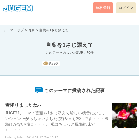
[pear_error: message="Success" code=0 mode=return level=notice
prefix="" info=""]
無料登録
ログイン
テーマトップ
写真
言葉を1さじ添えて
言葉を1さじ添えて
このテーマのついた記事：78件
このテーマに投稿された記事
雪降りましたね～
JUGEMテーマ：言葉を1さじ添えて珍しい積雪に少しテ
ンション上がっちゃいました(笑)今日も寒いです・・・風
邪ひかない様に・・・。 私はちょっと風邪気味で
す・・・...
Little by little. | 2014.02.15 Sat 13:23