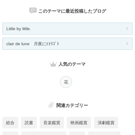
このテーマに最近投稿したブログ
Little by little.
clair de lune 月夜にﾋﾄﾘｺﾞﾄ
人気のテーマ
花
関連カテゴリー
総合
読書
音楽鑑賞
映画鑑賞
演劇鑑賞