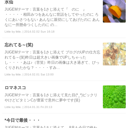
水仙
JUGEMテーマ：言葉を1さじ添えて『 のに 』
・・・・・相田みつをあんなに世話をしてやったのに ろ
くにあいさつもない あんなに親切にしてあげたのに あん
なに一所懸命つくしたのに の...
Little by little. | 2014.02.02 Sun 16:18
忘れてる～(笑)
JUGEMテーマ：言葉を1さじ添えて ブログのUPの仕方忘
れてる～(笑)昨日は超大きい画像でUPしちゃった
し・・・・あは♪（苦笑）昨日の画像は大き過ぎて、びっ
くりされたかな？・・・・すみ...
Little by little. | 2014.02.01 Sat 13:00
ロマネスコ
JUGEMテーマ：言葉を1さじ添えて見た目(*_*)ビックリ
やけどビタミンCが豊富で意外に夢中です(笑)
Little by little. | 2014.01.31 Fri 20:13
*今日で最後・・・
JUGEMテーマ：言葉を1さじ添えて 8月も今日で終わ