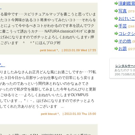
演劇鑑
。
写真
(37
る最中です･･･スピリチュアルマップを書こうと思っていま
おけい
たコト今興味があるコト将来やってみたいコト･･･それらを
ことによって今やるべきコトがわかるのです本を読んでワク
手芸
(24
こうって誘おうカナ･･･ NATURA classicaﾗﾝｷﾝｸﾞに参加
コレク
。はげみになりますのでポチッとよろしくおねがいします♪ 押
その他
(
ございます ＾ ＾* にほんブログ村
お題
(22
petit biscuit *。 | 2013.01.09 Wed 17:55
 *。
レンタルサーバー
あなたのクリ
になりましたみなさんお正月どんな風にお過ごしですか･･･??私
200.71G
した３日今日から旦那サンがお仕事なので日常にもう戻りま
日があったのであっという間代休とれないのかなぁさてさ
なかったので初夕空を撮影してみました今年ものんびりと更新
ゆるりと･･･よろしくおねがいいたしますOLYMPUS
ｸﾞに参加しています . 。*：・。はげみになりますのでポチッとよろ
してくれた方ありがとうございます ...
petit biscuit *。 | 2013.01.03 Thu 15:00