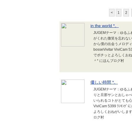
<
1
2
in the world *。
JUGEMテーマ：ゆるふわ
がくれた微笑を忘れな
から僕の出会うメロディーが君
bosseVivitar Viv
でポチッとよろしくお
＾* にほんブログ村
優しい時間 *。
JUGEMテーマ：ゆるふわ
りと旦那サンとおしゃべ
いられるコトがとても心地
ViviCam 5399 ﾗ
よろしくおねがいします
ログ村