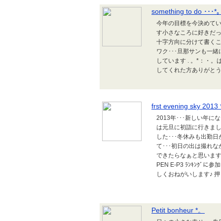
something to do ･･･*
今年の目標を今決めてい
す小さなころに好きだっ
十字方向に分けて書く
ワク･･･旦那サンも一緒に書
しています . 。*：・
してくれた方ありがとう
frst evening sky 2013
2013年･･･新しい年
は元旦に初詣に行きま
した･･･冬休みも出勤
て･･･初日の出は撮れ
できたらなぁと思いますご
PEN E-P3 ﾗﾝｷﾝ
しくおねがいします♪ 押
Petit bonheur *。