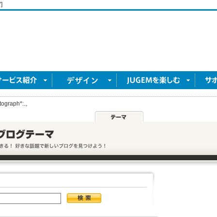
]
graph*:.。