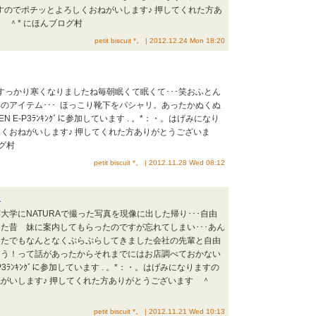
すのでポチッとよろしくおねがいします♪ 押してくれた方あ
 ＾* にほんブログ村
petit biscuit *。 | 2012.12.24 Mon 18:20
うすっかり寒くなりましたね毎朝眠くて眠くて･･･笑おふとん
のアイテム･･･ ほっこり靴下をパシャリ。あったかぬくぬ
EN E-P3ﾗﾝｷﾝｸﾞに参加しています . 。*：・。はげみになり
くおねがいします♪ 押してくれた方ありがとうございま
グ村
petit biscuit *。 | 2012.11.28 Wed 08:12
。
大学にNATURAで撮った写真を現像に出した帰り･･･自由
た昔 妹に案内してもらったのですが忘れてしまい･･･あん
ったでもなんとなくぷらぷらしてきました会社の先輩と自由
ろう！って話があったからそれまでにはお店調べておかない
E-P3ﾗﾝｷﾝｸﾞに参加しています . 。*：・。はげみになりますの
ねがいします♪ 押してくれた方ありがとうございます ＾
petit biscuit *。 | 2012.11.21 Wed 10:13