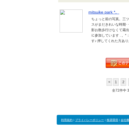
mitsuike park *。
ちょっと前の写真。三ツ
スがまだきれいな時期･･･
影お散歩行けなくて蔵出しばか
に参加しています . 
す♪ 押してくれた方あ
<
1
2
全72件中 31
利用規約
|
プライバシーポリシー
|
推奨環境
|
会社