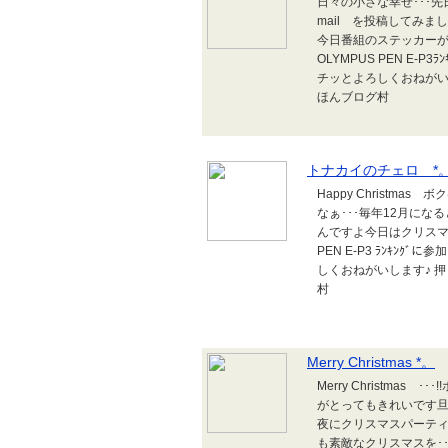
日々の小さな幸せ･･･先
mail を投稿してみまし
今日番組のステッカーが
OLYMPUS PEN E-
チッとよろしくおねがい
ほんブログ村
トナカイのチェロ *
Happy Christm
なぁ･･･毎年12月にな
んですよ今日はクリスマス
PEN E-P3 ﾗﾝｷﾝ
しくおねがいします♪ 
村
Merry Christmas *。
Merry Christma
がとってもきれいです旦
夜にクリスマスパーティし
も素敵なクリスマスを･･･OL