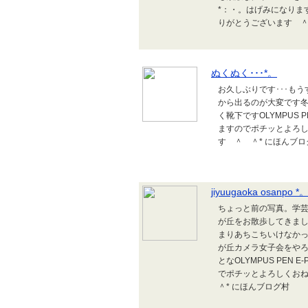
*：・。はげみになりま
りがとうございます ＾
ぬくぬく･･･*。
お久しぶりです･･･も
から出るのが大変です冬
く靴下ですOLYMPUS P
ますのでポチッとよろし
す ＾ ＾* にほんブロ
jiyuugaoka osanpo *
ちょっと前の写真。学芸
が丘をお散歩してきまし
まりあちこちいけなか
が丘カメラ女子会をや
となOLYMPUS PEN 
でポチッとよろしくお
＾* にほんブログ村