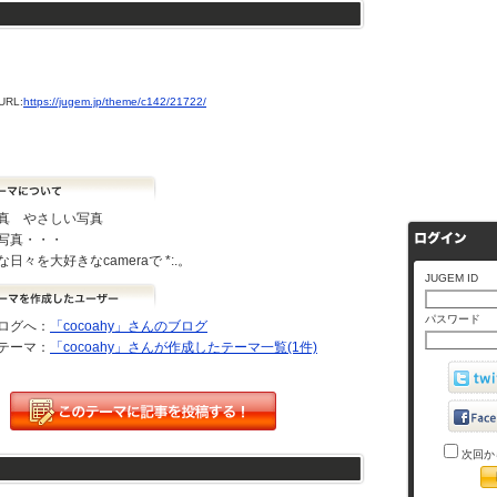
。
RL:
https://jugem.jp/theme/c142/21722/
真 やさしい写真
写真・・・
日々を大好きなcameraで *:.。
JUGEM ID
パスワード
ログへ：
「cocoahy」さんのブログ
テーマ：
「cocoahy」さんが作成したテーマ一覧(1件)
次回か