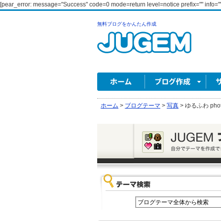
[pear_error: message="Success" code=0 mode=return level=notice prefix="" info=""
無料ブログをかんたん作成
ホーム
>
ブログテーマ
>
写真
>
ゆるふわ photo