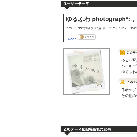
ゆるふわ photograph*:.
このテーマに投稿された記事：72件 | このテーマのU
Tweet
ゆるい写
ハイキー
ゆるふわな
作者のブ
その他の