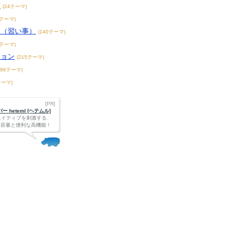
賞
(24テーマ)
3テーマ)
こ（習い事）
(140テーマ)
4テーマ)
ション
(215テーマ)
396テーマ)
テーマ)
[PR]
 heteml [ヘテムル]
エイティブを刺激する、
Bの大容量と便利な高機能！