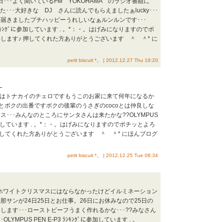
日･･･よく聞いているFM YOKOHAMA のラジオ番組に
た･･･大好きな DJ さんに読んでもらえましたぁlucky･･･
届きましたプチハッピーうれしいなぁルンルンです･･･
P3ﾗﾝｷﾝｸﾞに参加しています . 。*：・。はげみになりますのでポ
します♪ 押してくれた方ありがとうございます ＾ ＾* に
petit biscuit *。 | 2012.12.27 Thu 19:20
。
as ボクはトナカイのチェロですもうこのお家に来て何年になるか
るとボクの出番ですボクの後輩のうさぎのcocoとは仲良しな
･･･みんなのところにサンタさんは来たかな??OLYMPUS
ｸﾞに参加しています . 。*：・。はげみになりますのでポチッとよろ
押してくれた方ありがとうございます ＾ ＾* にほんブログ
petit biscuit *。 | 2012.12.25 Tue 08:34
s ･･･!!ホワイトクリスマスにはならなかったけどイルミネーション
那サンが24日25日とお仕事。26日にお休みなので25日の
ます･･･ローストビーフうまく作れるかな･･･??みなさん
YMPUS PEN E-P3 ﾗﾝｷﾝｸﾞに参加しています . 。