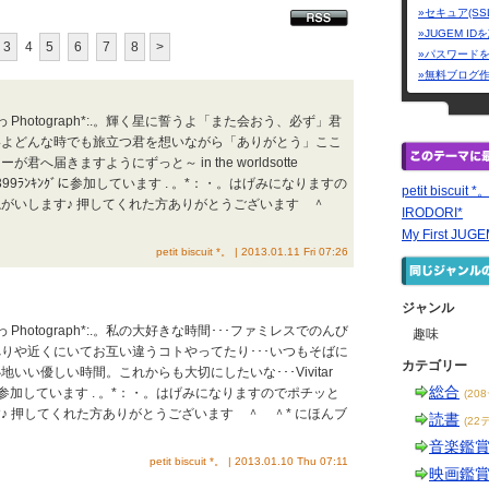
»セキュア(SS
»JUGEM I
3
4
5
6
7
8
>
»パスワード
»無料ブログ
 Photograph*:.。輝く星に誓うよ「また会おう、必ず」君
いよどんな時でも旅立つ君を想いながら「ありがとう」ここ
へ届きますようにずっと～ in the worldsotte
iCam 5399ﾗﾝｷﾝｸﾞに参加しています . 。*：・。はげみになりますの
petit biscuit *
ねがいします♪ 押してくれた方ありがとうございます ＾
IRODORI*
My First JUGE
petit biscuit *。 | 2013.01.11 Fri 07:26
ジャンル
 Photograph*:.。私の大好きな時間･･･ファミレスでのんび
趣味
りや近くにいてお互い違うコトやってたり･･･いつもそばに
カテゴリー
いい優しい時間。これからも大切にしたいな･･･Vivitar
総合
ﾝｷﾝｸﾞに参加しています . 。*：・。はげみになりますのでポチッと
(20
♪ 押してくれた方ありがとうございます ＾ ＾* にほんブ
読書
(22
音楽鑑
petit biscuit *。 | 2013.01.10 Thu 07:11
映画鑑