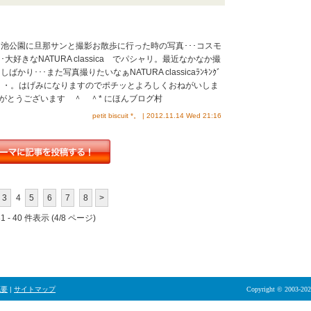
池公園に旦那サンと撮影お散歩に行った時の写真･･･コスモ
大好きなNATURA classica でパシャリ。最近なかなか撮
り･･･また写真撮りたいなぁNATURA classicaﾗﾝｷﾝｸﾞ
。*：・。はげみになりますのでポチッとよろしくおねがいしま
りがとうございます ＾ ＾* にほんブログ村
petit biscuit *。 | 2012.11.14 Wed 21:16
3
4
5
6
7
8
>
 - 40 件表示 (4/8 ページ)
概要
|
サイトマップ
Copyright © 2003-