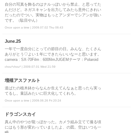
自分の写真を飾るのはナルっぽいから禁止、と思ってた
んだけど。ネガスキャンを出力してみたら意外にきれい
だったのでつい。実物はもっとアンダーでシアンが強い
です。（駄目やん）
Once upon a time | 2009.07.02 Thu 06:43
June.25
一年で一度自分にとっての節目の日。みんな、たくさん
ありがとう♡よい１年にできたらいいなーと思います。
camera : SX-70Film : 600filmJUGEMテーマ：Polaroid
chou*chou* | 2009.07.01 Wed 21:59
増殖アスファルト
道ばたの植木鉢からなんか生えてんなぁと思ったら実っ
てるし。童話みたいに巨大化してくれろ。
Once upon a time | 2009.06.26 Fri 20:24
ドラゴンスカイ
真ん中のやつが龍っぽかった。カメラ組み立てて撮る頃
にはもう形が変わっていましたよ、の図。空はいつも一
瞬。