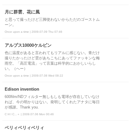
月に群雲、花に風
と思って撮ったけど三脚使わないからただのゴーストム
ーン。
Once upon a time | 2009.07.09 Thu 07:46
アルプス10000ケルビン
色に温度があると言われてもリアルに感じない。青だけ
撮りたかったけど雲があちこちにあってファッキンな梅
雨空。「高圧電流」って言葉は科学的におかしいらし
い。（へー）
Once upon a time | 2009.07.08 Wed 08:22
Edison invention
600film/NDフィルター無しもしも電球が存在していなけ
れば、今の明かりはない。発明してくれたアナタに毎日
が感謝。Thank you.
C H I C...＋ | 2009.07.06 Mon 00:46
ベリィベリィベリィ