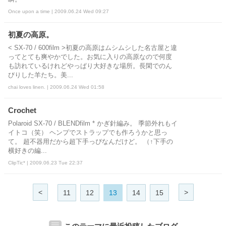
Once upon a time | 2009.06.24 Wed 09:27
初夏の高原。
< SX-70 / 600film >初夏の高原はムシムシした名古屋と違
ってとても爽やかでした。お気に入りの高原なので何度
も訪れているけれどやっぱり大好きな場所。長閑でのん
びりした羊たち。美...
chai loves linen. | 2009.06.24 Wed 01:58
Crochet
Polaroid SX-70 / BLENDfilm * かぎ針編み。 季節外れもイ
イトコ（笑） ヘンプでストラップでも作ろうかと思っ
て。 超不器用だから超下手っぴなんだけど。 （↑下手の
横好きの編...
ClipTic* | 2009.06.23 Tue 22:37
<
>
11
12
13
14
15