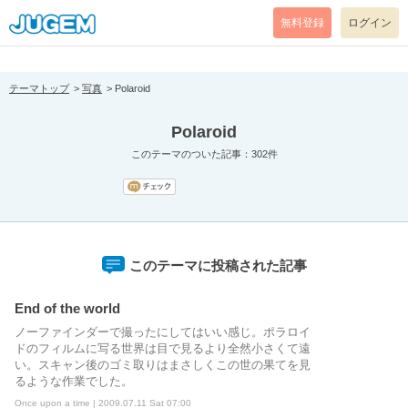
[pear_error: message="Success" code=0 mode=return level=notice
prefix="" info=""]
無料登録
ログイン
テーマトップ
写真
Polaroid
Polaroid
このテーマのついた記事：302件
このテーマに投稿された記事
End of the world
ノーファインダーで撮ったにしてはいい感じ。ポラロイ
ドのフィルムに写る世界は目で見るより全然小さくて遠
い。スキャン後のゴミ取りはまさしくこの世の果てを見
るような作業でした。
Once upon a time | 2009.07.11 Sat 07:00