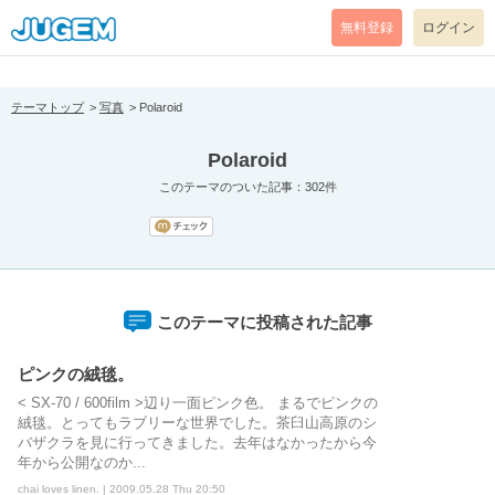
[pear_error: message="Success" code=0 mode=return level=notice
prefix="" info=""]
無料登録
ログイン
テーマトップ
写真
Polaroid
Polaroid
このテーマのついた記事：302件
このテーマに投稿された記事
ピンクの絨毯。
< SX-70 / 600film >辺り一面ピンク色。 まるでピンクの
絨毯。とってもラブリーな世界でした。茶臼山高原のシ
バザクラを見に行ってきました。去年はなかったから今
年から公開なのか...
chai loves linen. | 2009.05.28 Thu 20:50