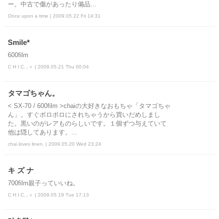
ー。中古で傷があったり備品...
Once upon a time | 2009.05.22 Fri 14:31
Smile*
600film
C H I C...＋ | 2009.05.21 Thu 00:04
タマゴちゃん。
< SX-70 / 600film >chaiの大好きなおもちゃ「タマゴちゃ
ん」。すぐボロボロにされちゃうから買いだめしまし
た。黒いのがレアものらしいです。１個ずつ与えていて
他は隠してあります。...
chai loves linen. | 2009.05.20 Wed 23:24
キ ズ ナ
700film親子っていいね。
C H I C...＋ | 2009.05.19 Tue 17:13