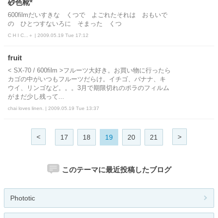
砂色靴*
600filmだいすきな くつで よごれたそれは おもいで
の ひとつすないろに そまった くつ
C H I C...＋ | 2009.05.19 Tue 17:12
fruit
< SX-70 / 600film >フルーツ大好き。お買い物に行ったら
カゴの中がいつもフルーツだらけ。イチゴ、バナナ、キ
ウイ、リンゴなど。。。3月で期限切れのポラのフィルム
がまだ少し残って...
chai loves linen. | 2009.05.19 Tue 13:37
<
>
17
18
19
20
21
このテーマに最近投稿したブログ
Phototic