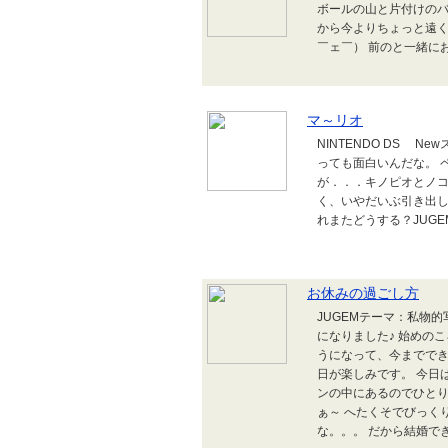
ボールの山と片付けのバ
から今よりちょっと遠く
￣ェ￣） 前のと一緒に
マ～リオ
NINTENDO DS 
っても面白いんだな。 
が．．．キノピオとノ
く、いやだいぶ引き出
れまたどうする？JUG
お休みの過ごし方
JUGEMテーマ：私物
になりました♪ 始めの
うになって、今まででき
日が楽しみです。 今日
ンの中にあるのでひとり
ぁ～ へたくそでびっく
な。。。 だから結婚できな