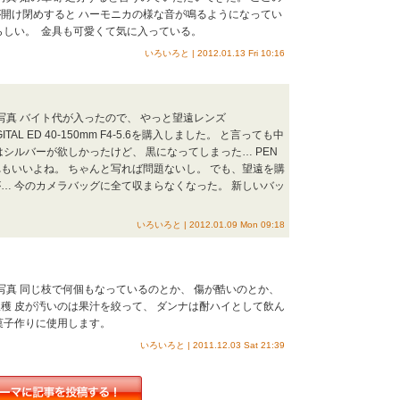
開け閉めすると ハーモニカの様な音が鳴るようになってい
らしい。 金具も可愛くて気に入っている。
いろいろと | 2012.01.13 Fri 10:16
的写真 バイト代が入ったので、 やっと望遠レンズ
DIGITAL ED 40-150mm F4-5.6を購入しました。 と言っても中
はシルバーが欲しかったけど、 黒になってしまった… PEN
もいいよね。 ちゃんと写れば問題ないし。 でも、望遠を購
… 今のカメラバッグに全て収まらなくなった。 新しいバッ
いろいろと | 2012.01.09 Mon 09:18
的写真 同じ枝で何個もなっているのとか、 傷が酷いのとか、
穫 皮が汚いのは果汁を絞って、 ダンナは酎ハイとして飲ん
菓子作りに使用します。
いろいろと | 2011.12.03 Sat 21:39