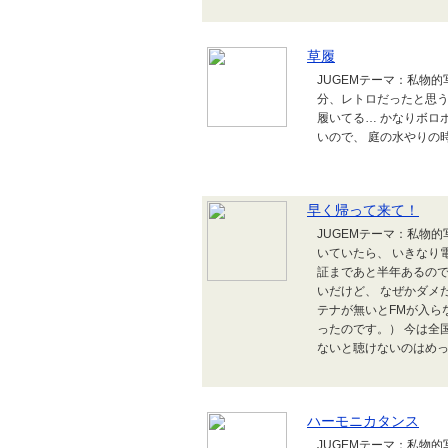
草履
JUGEMテーマ：私物的写真
分、レトロだったと思う
履いてる… かなりボロ
いので、 庭の水やりの
早く帰って来て！
JUGEMテーマ：私物的
いていたら、 いきなり
証まであと半年あるので
いだけど、 なぜかダメ
テナが無いとFMが入ら
ったのです。） 今は全
ないと聴けないのはめっち
ハーモニカタンス
JUGEMテーマ：私物的