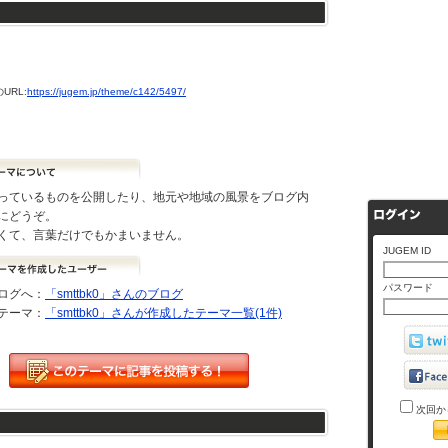
URL:
https://jugem.jp/theme/c142/5497/
っているものを公開したり、地元や地域の風景をブログ内
にどうぞ。
くて、言葉だけでもかまいません。
JUGEM ID
パスワード
ログへ：
「smttbk0」さんのブログ
テーマ：
「smttbk0」さんが作成したテーマ一覧(1件)
次回か