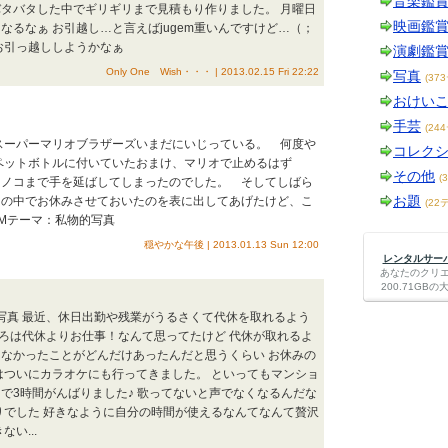
音楽鑑
タバタした中でギリギリまで見積もり作りました。 月曜日
映画鑑
なるなぁ お引越し…と言えばjugem重いんですけど…（；
お引っ越ししようかなぁ
演劇鑑
Only One Wish・・・ | 2013.02.15 Fri 22:22
写真
(37
おけい
手芸
(24
Newスーパーマリオブラザーズいまだにいじっている。 何度や
コレク
ペットボトルに付いていたおまけ、マリオで止めるはず
その他
(
コノコまで手を延ばしてしまったのでした。 そしてしばら
お題
しの中でお休みさせておいたのを表に出してあげたけど、こ
(22
EMテーマ：私物的写真
穏やかな午後 | 2013.01.13 Sun 12:00
レンタルサーバー
あなたのクリ
200.71G
的写真 最近、休日出勤や残業がうるさくて代休を取れるよう
ころは代休よりお仕事！なんて思ってたけど 代休が取れるよ
なかったことがどんだけあったんだと思うくらい お休みの
はついにカラオケにも行ってきました。 といってもマンショ
で3時間がんばりました♪ 歌ってないと声でなくなるんだな
りでした 好きなように自分の時間が使えるなんてなんて贅沢
い...