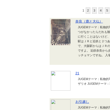
1
2
3
4
5
奈良（鹿と大仏）
JUGEMテーマ：私物
つがなかったらだれも観
に行くことはないけど、
駅はＪＲと近鉄と２つあ
で、大阪駅からはＪＲの
ですよ。 近鉄奈良から
ッチョマンですね。 入場料
21
JUGEMテーマ：私
ザリオ JUGEMテーマ
お引越し
JUGEMテーマ：私物