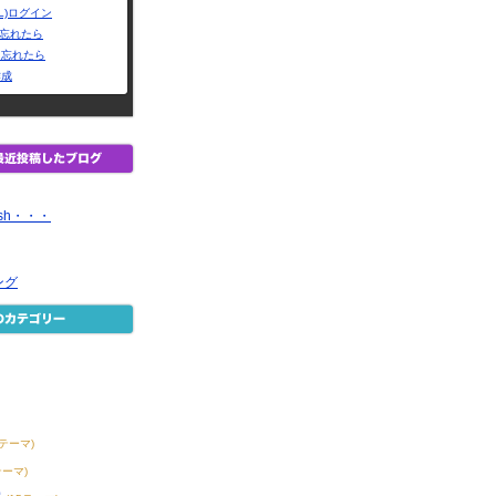
L)ログイン
Dを忘れたら
を忘れたら
作成
ish・・・
ング
8テーマ)
テーマ)