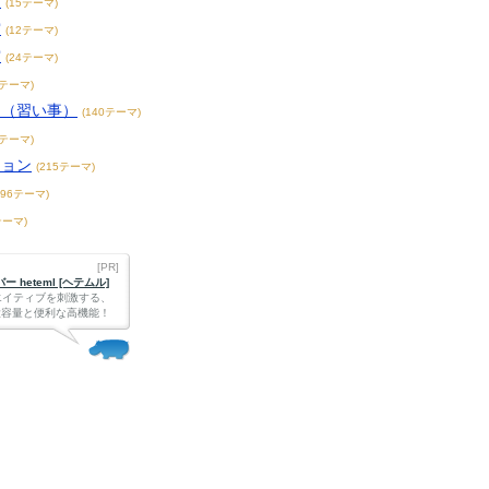
賞
(15テーマ)
賞
(12テーマ)
賞
(24テーマ)
3テーマ)
こ（習い事）
(140テーマ)
4テーマ)
ション
(215テーマ)
396テーマ)
テーマ)
[PR]
 heteml [ヘテムル]
エイティブを刺激する、
Bの大容量と便利な高機能！