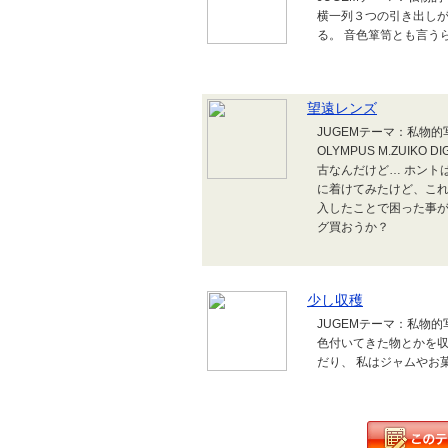
横一列３つの引き出しが
る。 音色箪笥とも言う
望遠レンズ
JUGEMテーマ：私物
OLYMPUS M.ZUIKO 
古なんだけど… ホント
に着けてみたけど、これ
入したことで困った事が
グ買おうか？
少し収穫
JUGEMテーマ：私物
色付いてきた物とかを収
だり、 私はジャムやお