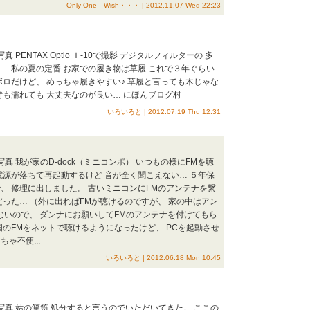
Only One Wish・・・ | 2012.11.07 Wed 22:23
 PENTAX Optio Ｉ-10で撮影 デジタルフィルターの 多
… 私の夏の定番 お家での履き物は草履 これで３年ぐらい
ボロだけど、 めっちゃ履きやすい♪ 草履と言っても木じゃな
時も濡れても 大丈夫なのが良い… にほんブログ村
いろいろと | 2012.07.19 Thu 12:31
写真 我が家のD-dock（ミニコンポ） いつもの様にFMを聴
電源が落ちて再起動するけど 音が全く聞こえない… ５年保
、 修理に出しました。 古いミニコンにFMのアンテナを繋
だった… （外に出ればFMが聴けるのですが、 家の中はアン
ないので、 ダンナにお願いしてFMのアンテナを付けてもら
国のFMをネットで聴けるようになったけど、 PCを起動させ
ゃ不便...
いろいろと | 2012.06.18 Mon 10:45
写真 姑の箪笥 処分すると言うのでいただいてきた。 ここの