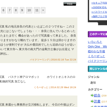
»セキュア(SS
»JUGEM I
6
7
8
9
10
11
>
»パスワード
»無料ブログ
的写真 私の地元奈良の代表といえばこの２つですね～ この２
光にはこないでしょうね・・・ 奈良に住んでいるとめった
たまたま行く 機会があったので写真撮って来ました。 奈良
りますがかなり離れています。 徒歩１５分は掛かりますの
いろいろと
ほうが便利ですが 大仏や鹿目的でしたら近鉄のほうが近い
Only One W
歩いて東大寺へ 東大寺の南大門の金剛力士像がお出迎え マ
穏やかな午後
払...
くろーぜっと
バイクツーリング | 2016.02.16 Tue 22:24
バイクツーリ
物的写真 バステト神アロマポット ホワイトオニキスのロ
ジャンル
：私物的写真 加工なし
趣味
くろーぜっと | 2014.02.26 Wed 18:24
カテゴリー
総合
(20
読書
(22
的写真 来週から事務所が立川移転します。 今日の午後はダン