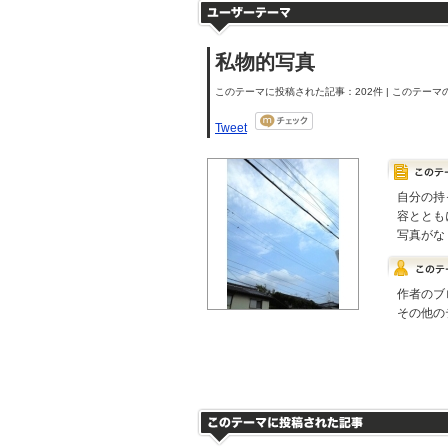
私物的写真
このテーマに投稿された記事：202件 | このテーマの
Tweet
自分の持
容ととも
写真がな
作者のブ
その他の