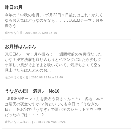
昨日の月
今年の「中秋の名月」は9月22日２日後にはこれ↑ が丸く
なるお天気はどうなのかなぁ．．．JUGEMテーマ：月を
撮ろう
穏やかな午後 | 2010.09.20 Mon 15:15
お月様はんぶん
JUGEMテーマ：月を撮ろう 一週間程前のお月様だった
かな？夕方洗濯を取り込もうとベランダに出たら少しダ
ケ涼しい風がそよそよと吹いていて。気持ちよくて空を
見上げたらはんぶんのお...
頭の中はぐるぐる | 2010.08.23 Mon 17:46
うなぎの日! 満月♪ No10
JUGEMテーマ：月を撮ろう皆さ～ん＾＾♪ 各地 本日
は晴天の夜空ですか!？何といっても今日は『うなぎの
日』 各お宅で『うなぎ』で夏バテのシャットアウト中
だったのでは・・・!？...
皆気になる人様の... | 2010.07.26 Mon 22:24