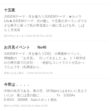
十五夜
JUGEMテーマ：月を撮ろうJUGEMテーマ：★カメラ
Life★JUGEMテーマ：月の癒し 十五夜の月ベランダで小
さな椅子に座って私の草花達と一緒に見上げる月。しば
らく月光浴
頭の中はぐるぐる | 2010.09.30 Thu 19:54
お月見イベント No45
JUGEMテーマ：月を撮ろう23日、小樽最終イベント。
博物館の 『お月見』 行ってきました ぁ。１７時半頃
の小樽方面での夕日・・・絶妙なコントラストが広かっ
てたんです（札樽道から...
皆気になる人様の... | 2010.09.24 Fri 01:18
今宵は．．．．
中秋の名月である。東の空、18:50pmにはきれいに見えて
いたが、夜には雲の陰に．．．．． Tv 1/320Av
8.0ISO 200WB Autoスポット測光
穏やかな午後 | 2010.09.22 Wed 23:05