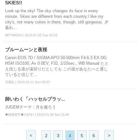
SKIES!!
Look up the sky! The sky changes its face in every
minute. Skies are different from each country.I like my
city's, not many colors in there, though, still gorgeous. 夕
暮れ...
MITTWOCH | 2010.07.20 Tue 02:53
ブルームーンと夜桜
Canon EOS 7D / SIGMA APO 50-500mm F4-6.3 EX DG
HSM ISO100, Av 0.0EV, F32, 1/10sec., WB:Manual たと
え信じる道が遠回りだとしても この道があなたへと通じ
ていると信じて...
月星虹 | 2010.04.11 Sun 00:07
師いわく「ハッセルブラッ...
JUGEMテーマ：月を撮ろう
◆雑貨切手◆大好き! | 2010.01.09 Sat 23:46
<
>
2
3
4
5
6