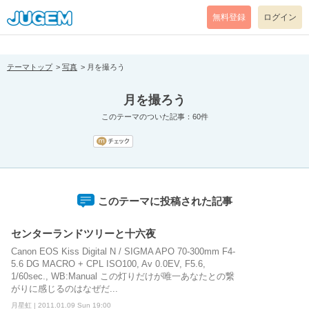
[pear_error: message="Success" code=0 mode=return level=notice
prefix="" info=""]
無料登録
ログイン
テーマトップ
写真
月を撮ろう
月を撮ろう
このテーマのついた記事：60件
このテーマに投稿された記事
センターランドツリーと十六夜
Canon EOS Kiss Digital N / SIGMA APO 70-300mm F4-
5.6 DG MACRO + CPL ISO100, Av 0.0EV, F5.6,
1/60sec., WB:Manual この灯りだけが唯一あなたとの繋
がりに感じるのはなぜだ...
月星虹 | 2011.01.09 Sun 19:00