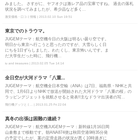
みました。 さすがに、ヤフオクは激レア品の宝庫ですね。 過去の落札
状況を調べてみましたが、希少品など多く...
激安価格・口コミ情報 | 2013.02.10 Sun 19:51
東京でのトラウマ。
JUGEMテーマ：航空機今日の大阪は明るい曇り空です。
明日から東京へ行こうと思ったのですが、大雪らしく日
にちを1日ずらしました。わたくし、東京怖いんです。ま
だ大学生だった時に、飛行機...
iu and treasures | 2013.02.05 Tue 14:14
全日空が大河ドラマ「八重...
JUGEMテーマ：航空機全日本空輸（ANA）は7日、福島県・NHKと共
同で、1月6日よりNHKで放送が開始された大河ドラマ「八重の桜」の
ラッピングジェットを就航させると発表!!主なドラマ出演者の写...
飛行機グッツとミ... | 2013.01.25 Fri 22:04
真冬の出張は困難の連続？
JUGEMテーマ：航空機JUGEMテーマ：新幹線1月16日岡
山倉敷まで移動です。朝ANA874便は秋田空港9時35分発
の予定でしたが、案の定滑走路の状況が悪く10時過ぎに