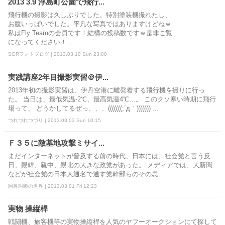
2013 3.9 浮島町公園で飛行...
飛行機の撮影は久しぶりでした。特別塗装機撮れたし、
お腹いっぱいでした。平凡な写真ではありますけどねｗ
私はFly Teamの会員です！結構の投稿数ですｗ是非ご覧
になってください！...
SGRフォトブログ | 2013.03.10 Sun 23:00
実践講座2年目撮影実習＠伊...
2013年初の撮影実習は、伊丹空港に離発着する飛行機を撮りに行っ
た。 当日は、最低気温-2℃、最高気温4℃…。 このクソ寒い時期に飛行
場って、 どうかしてるぜっ、、、(((((((;´д｀))))))) ...
つれづれつづり | 2013.03.03 Sun 10:15
Ｆ３５に敵基地攻撃ミサイ...
まだインターネットが普及する前の時代、日本には、社会党と言う反
日、親韓、親中、親北の大きな政党があった。 メディアでは、大新聞
などが社会党の日本人通名で通す党幹部らのその思...
阿鼻叫喚の世界 | 2013.03.01 Fri 12:23
実物 操縦桿
戦闘機、旅客機等の実物操縦桿を人気のヤフーオークションにて探して