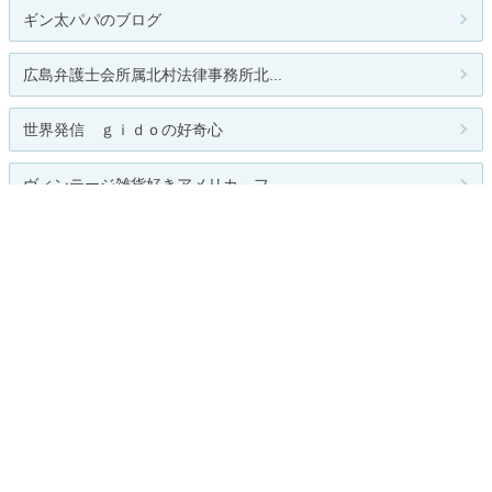
ギン太パパのブログ
広島弁護士会所属北村法律事務所北...
世界発信 ｇｉｄｏの好奇心
ヴィンテージ雑貨好きアメリカ～フ...
行列のできない法律相談所北村弁護...
人気のテーマ
写真日記
関連カテゴリー