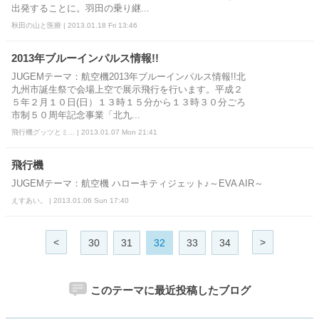
出発することに。羽田の乗り継...
秋田の山と医療 | 2013.01.18 Fri 13:46
2013年ブルーインパルス情報!!
JUGEMテーマ：航空機2013年ブルーインパルス情報!!北
九州市誕生祭で会場上空で展示飛行を行います。平成２
５年２月１０日(日）１３時１５分から１３時３０分ごろ
市制５０周年記念事業「北九...
飛行機グッツとミ... | 2013.01.07 Mon 21:41
飛行機
JUGEMテーマ：航空機 ハローキティジェット♪～EVA AIR～
えすあい。 | 2013.01.06 Sun 17:40
<
>
30
31
32
33
34
このテーマに最近投稿したブログ