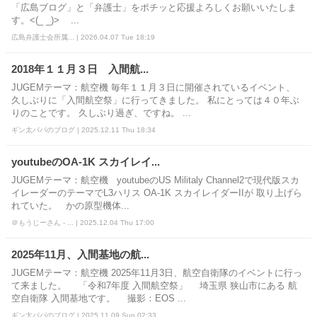
「広島ブログ」と「弁護士」をポチッと応援よろしくお願いいたしま
す。<(_ _)> ...
広島弁護士会所属... | 2026.04.07 Tue 18:19
2018年１１月３日 入間航...
JUGEMテーマ：航空機 毎年１１月３日に開催されているイベント、
久しぶりに「入間航空祭」に行ってきました。 私にとっては４０年ぶ
りのことです。 久しぶり過ぎ、ですね。 ...
ギン太パパのブログ | 2025.12.11 Thu 18:34
youtubeのOA-1K スカイレイ...
JUGEMテーマ：航空機 youtubeのUS Militaly Channel2で現代版スカ
イレーダーのテーマでL3ハリス OA-1K スカイレイダーIIが 取り上げら
れていた。 かの原型機体...
＠もうじーさん - ... | 2025.12.04 Thu 17:00
2025年11月、入間基地の航...
JUGEMテーマ：航空機 2025年11月3日、航空自衛隊のイベントに行っ
て来ました。 「令和7年度 入間航空祭」 埼玉県 狭山市にある 航
空自衛隊 入間基地です。 撮影：EOS ...
ギン太パパのブログ | 2025.11.09 Sun 02:33