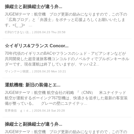
操縦士と副操縦士が違う弁...
JUGEMテーマ：航空機 ブログ更新の励みになりますので，この下の
「広島ブログ」と「弁護士」をポチッと応援よろしくお願いいたしま
す。<(_ _)> ...
行列のできない法... | 2026.04.23 Thu 20:58
☆イギリス&フランス Concor...
70年代頃のイギリスのBACやフランスのシュド・アビアシオンなどが
共同開発した超音速旅客機コンコルドのノベルティでブルボンキーホル
ダーです。現在運航は終了していますが、マッハ2.2...
ヴィンテージ雑貨... | 2026.04.20 Mon 10:21
運航機種: 新旧の装備とエ...
JUGEMテーマ：航空機 航空会社の戦略 『（CNN） 米ユナイテッド
航空が運航するボーイング767型機は、快適さを追求した最新の客室装
備が整っている。 グレーの壁にユナイテッ...
世界発信 ｇｉｄ... | 2026.04.18 Sat 20:28
操縦士と副操縦士が違う弁...
JUGEMテーマ：航空機 ブログ更新の励みになりますので，この下の