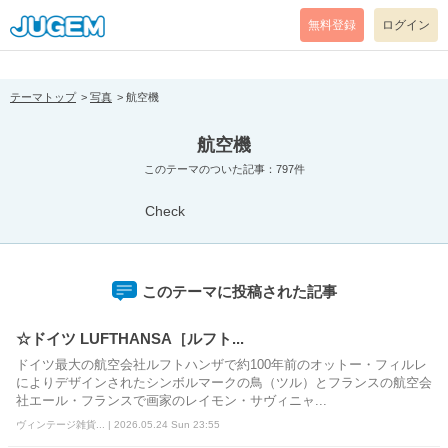
[pear_error: message="Success" code=0 mode=return level=notice
prefix="" info=""]
無料登録
ログイン
テーマトップ
写真
航空機
航空機
このテーマのついた記事：797件
Check
このテーマに投稿された記事
☆ドイツ LUFTHANSA［ルフト...
ドイツ最大の航空会社ルフトハンザで約100年前のオットー・フィルレ
によりデザインされたシンボルマークの鳥（ツル）とフランスの航空会
社エール・フランスで画家のレイモン・サヴィニャ...
ヴィンテージ雑貨... | 2026.05.24 Sun 23:55