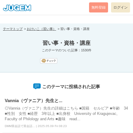
[pear_error: message="Success" code=0 mode=return level=notice
prefix="" info=""]
無料登録
ログイン
テーマトップ
おけいこ（習い事）
習い事・資格・講座
習い事・資格・講座
このテーマのついた記事：1530件
このテーマに投稿された記事
Vannia（ヴァニア）先生と...
◎Vannia（ヴァニア）先生の詳細はこちら ■国籍 セルビア ■年齢 34
■性別 女性 ■経歴 3年以上 ■出身校 University of Kragujevac,
Faculty of Philology and Arts ■趣味 read...
DMM英会話で英会話... | 2025.05.09 Fri 08:23