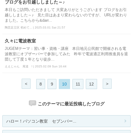
ブログをお引越ししました～♪
本日もご訪問いただきまして 大変ありがとうございます ブログをお引
越ししました～♪ 見た目はあまり変わらないのですが、 URLが変わり
ました。こちらから&darr...
陶芸足立区 初めて... | 2025.03.01 Sat 21:57
久々に電波教室
JUGEMテーマ：習い事・資格・講座 本日地元公民館で開催される電
波教室にオブザーバーで参加してみた 昨年で電波適正利用推進員を退
団して丁度１年となり徒歩...
ええじゃん 尾道 ! | 2025.02.09 Sun 16:44
<
>
8
9
10
11
12
このテーマに最近投稿したブログ
ハロー！パソコン教室 セブンパー...