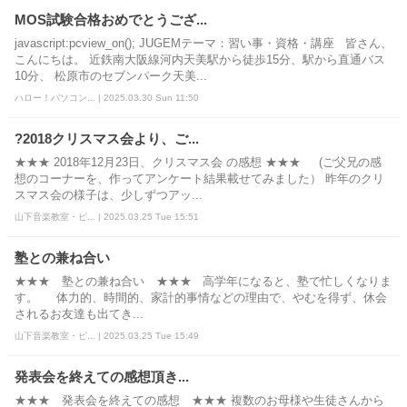
MOS試験合格おめでとうござ...
javascript:pcview_on(); JUGEMテーマ：習い事・資格・講座 皆さん、
こんにちは。 近鉄南大阪線河内天美駅から徒歩15分、駅から直通バス
10分、 松原市のセブンパーク天美...
ハロー！パソコン... | 2025.03.30 Sun 11:50
?2018クリスマス会より、ご...
★★★ 2018年12月23日、クリスマス会 の感想 ★★★ (ご父兄の感
想のコーナーを、作ってアンケート結果載せてみました） 昨年のクリ
スマス会の様子は、少しずつアッ...
山下音楽教室・ピ... | 2025.03.25 Tue 15:51
塾との兼ね合い
★★★ 塾との兼ね合い ★★★ 高学年になると、塾で忙しくなりま
す。 体力的、時間的、家計的事情などの理由で、やむを得ず、休会
されるお友達も出てき...
山下音楽教室・ピ... | 2025.03.25 Tue 15:49
発表会を終えての感想頂き...
★★★ 発表会を終えての感想 ★★★ 複数のお母様や生徒さんから